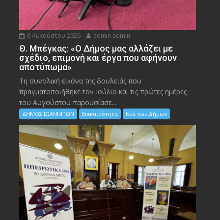
6 Αυγούστου 2026
admin admin
Θ. Μπέγκας: «Ο Δήμος μας αλλάζει με
σχέδιο, επιμονή και έργα που αφήνουν
αποτύπωμα»
Τη συνολική εικόνα της δουλειάς που
πραγματοποιήθηκε τον Ιούλιο και τις πρώτες ημέρες
του Αυγούστου παρουσίασε...
ΔΗΜΟΣ ΙΩΑΝΝΙΤΩΝ
Επικαιρότητα
Νέα των Δήμων