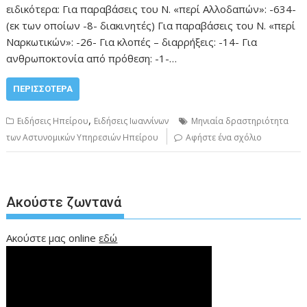
ειδικότερα: Για παραβάσεις του Ν. «περί Αλλοδαπών»: -634-
(εκ των οποίων -8- διακινητές) Για παραβάσεις του Ν. «περί
Ναρκωτικών»: -26- Για κλοπές – διαρρήξεις: -14- Για
ανθρωποκτονία από πρόθεση: -1-…
ΠΕΡΙΣΣΌΤΕΡΑ
,
Ειδήσεις Ηπείρου
Ειδήσεις Ιωαννίνων
Μηνιαία δραστηριότητα
των Αστυνομικών Υπηρεσιών Ηπείρου
Αφήστε ένα σχόλιο
Ακούστε ζωντανά
Ακούστε μας online
εδώ