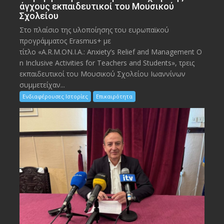
άγχους εκπαιδευτικοί του Μουσικού
Σχολείου
Στο πλαίσιο της υλοποίησης του ευρωπαϊκού
προγράμματος Erasmus+ με
τίτλο «A.R.M.ON.I.A.: Anxiety’s Relief and Management O
n Inclusive Activities for Teachers and Students», τρεις
εκπαιδευτικοί του Μουσικού Σχολείου Ιωαννίνων
συμμετείχαν...
Ενδιαφέρουσες Ιστορίες
Επικαιρότητα