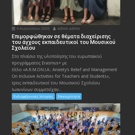
6 Αυγούστου 2026
admin admin
Eπιμορφώθηκαν σε θέματα διαχείρισης
του άγχους εκπαιδευτικοί του Μουσικού
Σχολείου
Στο πλαίσιο της υλοποίησης του ευρωπαϊκού
προγράμματος Erasmus+ με
τίτλο «A.R.M.ON.I.A.: Anxiety’s Relief and Management
On Inclusive Activities for Teachers and Students»,
τρεις εκπαιδευτικοί του Μουσικού Σχολείου
Ιωαννίνων συμμετείχαν...
Ενδιαφέρουσες Ιστορίες
Επικαιρότητα