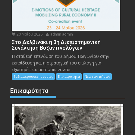
20 Μαΐου 2026
admin admin
Στο Δελβινάκι η 3η Διεπιστημονική
Συνάντηση Βυζαντινολόγων
Η σταθερή επένδυση του Δήμου Πωγωνίου στην
εκπαίδευση και η στρατηγική του επιλογή για
εξωστρέφεια μετουσιώνονται...
Ενδιαφέρουσες Ιστορίες
Επικαιρότητα
Νέα των Δήμων
Επικαιρότητα