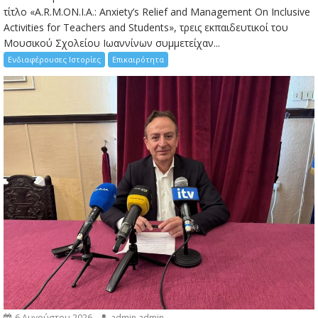
τίτλο «A.R.M.ON.I.A.: Anxiety’s Relief and Management On Inclusive
Activities for Teachers and Students», τρεις εκπαιδευτικοί του
Μουσικού Σχολείου Ιωαννίνων συμμετείχαν...
Ενδιαφέρουσες Ιστορίες
Επικαιρότητα
6 Αυγούστου 2026
admin admin