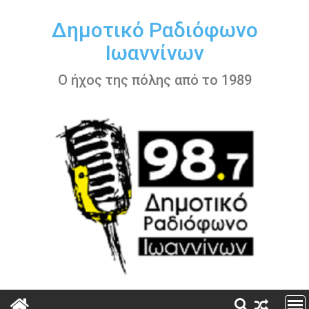
Περάστε
στο
Δημοτικό Ραδιόφωνο
περιεχόμενο
Ιωαννίνων
Ο ήχος της πόλης από το 1989