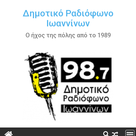
Περάστε
στο
Δημοτικό Ραδιόφωνο
περιεχόμενο
Ιωαννίνων
Ο ήχος της πόλης από το 1989