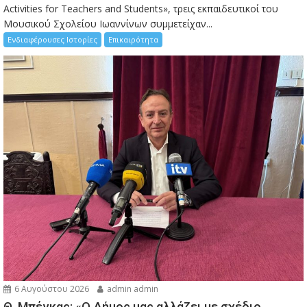
Activities for Teachers and Students», τρεις εκπαιδευτικοί του
Μουσικού Σχολείου Ιωαννίνων συμμετείχαν...
Ενδιαφέρουσες Ιστορίες
Επικαιρότητα
6 Αυγούστου 2026
admin admin
Θ. Μπέγκας: «Ο Δήμος μας αλλάζει με σχέδιο,