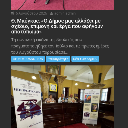
6 Αυγούστου 2026
admin admin
Θ. Μπέγκας: «Ο Δήμος μας αλλάζει με
σχέδιο, επιμονή και έργα που αφήνουν
αποτύπωμα»
Τη συνολική εικόνα της δουλειάς που
πραγματοποιήθηκε τον Ιούλιο και τις πρώτες ημέρες
του Αυγούστου παρουσίασε...
ΔΗΜΟΣ ΙΩΑΝΝΙΤΩΝ
Επικαιρότητα
Νέα των Δήμων