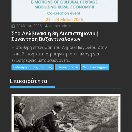
20 Μαΐου 2026
admin admin
Στο Δελβινάκι η 3η Διεπιστημονική
Συνάντηση Βυζαντινολόγων
Η σταθερή επένδυση του Δήμου Πωγωνίου στην
εκπαίδευση και η στρατηγική του επιλογή για
εξωστρέφεια μετουσιώνονται...
Ενδιαφέρουσες Ιστορίες
Επικαιρότητα
Νέα των Δήμων
Επικαιρότητα