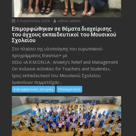
6 Αυγούστου 2026
admin admin
Eπιμορφώθηκαν σε θέματα διαχείρισης
του άγχους εκπαιδευτικοί του Μουσικού
Σχολείου
Στο πλαίσιο της υλοποίησης του ευρωπαϊκού
προγράμματος Erasmus+ με
τίτλο «A.R.M.ON.I.A.: Anxiety’s Relief and Management
On Inclusive Activities for Teachers and Students»,
τρεις εκπαιδευτικοί του Μουσικού Σχολείου
Ιωαννίνων συμμετείχαν...
Ενδιαφέρουσες Ιστορίες
Επικαιρότητα