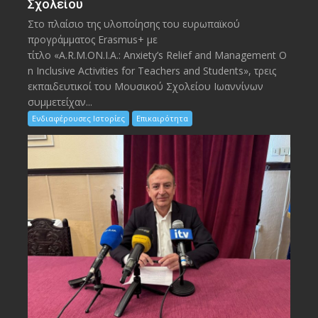
Σχολείου
Στο πλαίσιο της υλοποίησης του ευρωπαϊκού
προγράμματος Erasmus+ με
τίτλο «A.R.M.ON.I.A.: Anxiety’s Relief and Management O
n Inclusive Activities for Teachers and Students», τρεις
εκπαιδευτικοί του Μουσικού Σχολείου Ιωαννίνων
συμμετείχαν...
Ενδιαφέρουσες Ιστορίες
Επικαιρότητα