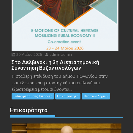
20 Μαΐου 2026
admin admin
Στο Δελβινάκι η 3η Διεπιστημονική
Συνάντηση Βυζαντινολόγων
Η σταθερή επένδυση του Δήμου Πωγωνίου στην
εκπαίδευση και η στρατηγική του επιλογή για
εξωστρέφεια μετουσιώνονται...
Ενδιαφέρουσες Ιστορίες
Επικαιρότητα
Νέα των Δήμων
Επικαιρότητα