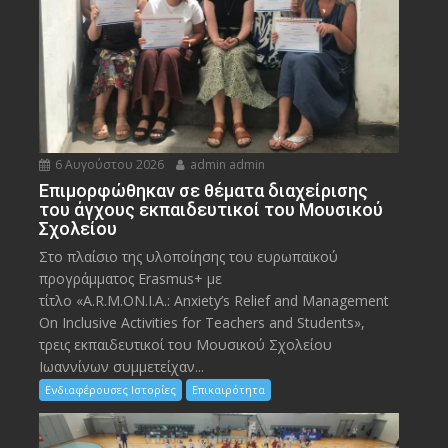
6 Αυγούστου 2026
admin admin
Eπιμορφώθηκαν σε θέματα διαχείρισης
του άγχους εκπαιδευτικοί του Μουσικού
Σχολείου
Στο πλαίσιο της υλοποίησης του ευρωπαϊκού
προγράμματος Erasmus+ με
τίτλο «A.R.M.ON.I.A.: Anxiety’s Relief and Management
On Inclusive Activities for Teachers and Students»,
τρεις εκπαιδευτικοί του Μουσικού Σχολείου
Ιωαννίνων συμμετείχαν...
Ενδιαφέρουσες Ιστορίες
Επικαιρότητα