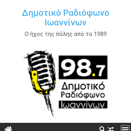
Περάστε
στο
Δημοτικό Ραδιόφωνο
περιεχόμενο
Ιωαννίνων
Ο ήχος της πόλης από το 1989