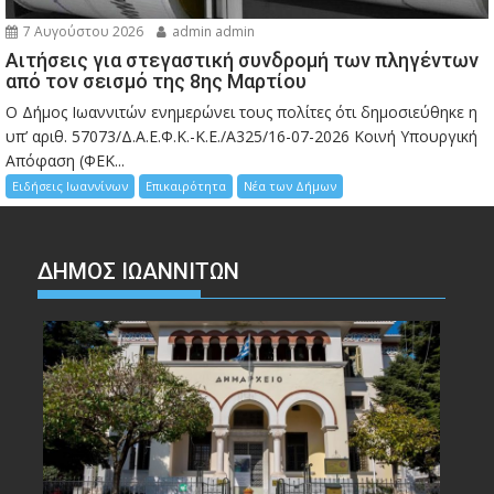
7 Αυγούστου 2026
admin admin
Αιτήσεις για στεγαστική συνδρομή των πληγέντων
από τον σεισμό της 8ης Μαρτίου
Ο Δήμος Ιωαννιτών ενημερώνει τους πολίτες ότι δημοσιεύθηκε η
υπ’ αριθ. 57073/Δ.Α.Ε.Φ.Κ.-Κ.Ε./Α325/16-07-2026 Κοινή Υπουργική
Απόφαση (ΦΕΚ...
Ειδήσεις Ιωαννίνων
Επικαιρότητα
Νέα των Δήμων
ΔΗΜΟΣ ΙΩΑΝΝΙΤΩΝ