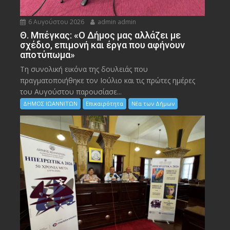
6 Αυγούστου 2026
admin admin
Θ. Μπέγκας: «Ο Δήμος μας αλλάζει με
σχέδιο, επιμονή και έργα που αφήνουν
αποτύπωμα»
Τη συνολική εικόνα της δουλειάς που
πραγματοποιήθηκε τον Ιούλιο και τις πρώτες ημέρες
του Αυγούστου παρουσίασε...
ΔΗΜΟΣ ΙΩΑΝΝΙΤΩΝ
Επικαιρότητα
Νέα των Δήμων