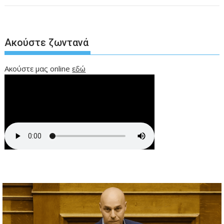
Ακούστε ζωντανά
Ακούστε μας online
εδώ