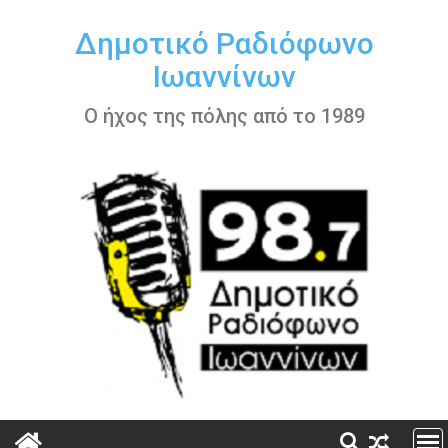
Περάστε
στο
Δημοτικό Ραδιόφωνο
περιεχόμενο
Ιωαννίνων
Ο ήχος της πόλης από το 1989