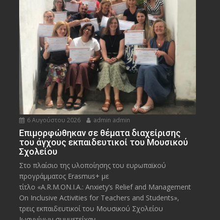
6 Αυγούστου 2026
admin admin
Eπιμορφώθηκαν σε θέματα διαχείρισης
του άγχους εκπαιδευτικοί του Μουσικού
Σχολείου
Στο πλαίσιο της υλοποίησης του ευρωπαϊκού
προγράμματος Erasmus+ με
τίτλο «A.R.M.ON.I.A.: Anxiety’s Relief and Management
On Inclusive Activities for Teachers and Students»,
τρεις εκπαιδευτικοί του Μουσικού Σχολείου
Ιωαννίνων συμμετείχαν...