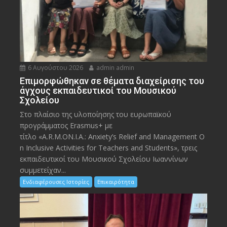
6 Αυγούστου 2026
admin admin
Eπιμορφώθηκαν σε θέματα διαχείρισης του
άγχους εκπαιδευτικοί του Μουσικού
Σχολείου
Στο πλαίσιο της υλοποίησης του ευρωπαϊκού
προγράμματος Erasmus+ με
τίτλο «A.R.M.ON.I.A.: Anxiety’s Relief and Management O
n Inclusive Activities for Teachers and Students», τρεις
εκπαιδευτικοί του Μουσικού Σχολείου Ιωαννίνων
συμμετείχαν...
Ενδιαφέρουσες Ιστορίες
Επικαιρότητα