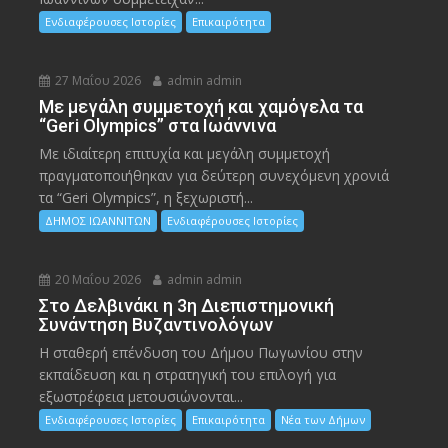
Ενδιαφέρουσες Ιστορίες
Επικαιρότητα
27 Μαΐου 2026
admin admin
Με μεγάλη συμμετοχή και χαμόγελα τα
“Geri Olympics” στα Ιωάννινα
Με ιδιαίτερη επιτυχία και μεγάλη συμμετοχή
πραγματοποιήθηκαν για δεύτερη συνεχόμενη χρονιά
τα “Geri Olympics”, η ξεχωριστή...
ΔΗΜΟΣ ΙΩΑΝΝΙΤΩΝ
Ενδιαφέρουσες Ιστορίες
20 Μαΐου 2026
admin admin
Στο Δελβινάκι η 3η Διεπιστημονική
Συνάντηση Βυζαντινολόγων
Η σταθερή επένδυση του Δήμου Πωγωνίου στην
εκπαίδευση και η στρατηγική του επιλογή για
εξωστρέφεια μετουσιώνονται...
Ενδιαφέρουσες Ιστορίες
Επικαιρότητα
Νέα των Δήμων