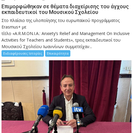
Eπιμορφώθηκαν σε θέματα διαχείρισης του άγχους
εκπαιδευτικοί του Μουσικού Σχολείου
Στο πλαίσιο της υλοποίησης του ευρωπαϊκού προγράμματος
Erasmus+ με
τίτλο «A.R.M.ON.I.A.: Anxiety’s Relief and Management On Inclusive
Activities for Teachers and Students», τρεις εκπαιδευτικοί του
Μουσικού Σχολείου Ιωαννίνων συμμετείχαν...
Ενδιαφέρουσες Ιστορίες
Επικαιρότητα