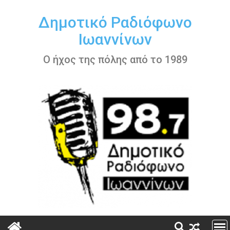
Περάστε
στο
Δημοτικό Ραδιόφωνο
περιεχόμενο
Ιωαννίνων
Ο ήχος της πόλης από το 1989