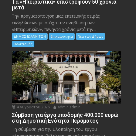
Tα «Ηπειρωτικά» επιστρέφουν 50 χρόνια
μετά
Την πραγματοποίηση μιας επετειακής σειράς
εκδηλώσεων με στόχο την αναβίωση των
«Ηπειρωτικών», πενήντα χρόνια μετά την...
ΔΗΜΟΣ ΙΩΑΝΝΙΤΩΝ
Επικαιρότητα
Νέα των Δήμων
Πολιτισμός
4 Αυγούστου 2026
admin admin
Σύμβαση για έργα υποδομής 400.000 ευρώ
στη Δημοτική Ενότητα Περάματος
Τη σύμβαση για την υλοποίηση του έργου
«Αποκατάσταση, βελτίωση και επέκταση έργων