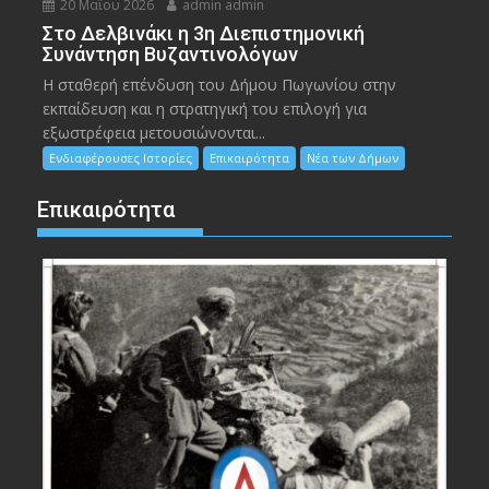
20 Μαΐου 2026
admin admin
Στο Δελβινάκι η 3η Διεπιστημονική
Συνάντηση Βυζαντινολόγων
Η σταθερή επένδυση του Δήμου Πωγωνίου στην
εκπαίδευση και η στρατηγική του επιλογή για
εξωστρέφεια μετουσιώνονται...
Ενδιαφέρουσες Ιστορίες
Επικαιρότητα
Νέα των Δήμων
Επικαιρότητα