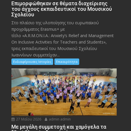
Eπιμορφώθηκαν σε θέματα διαχείρισης
του άγχους εκπαιδευτικοί του Μουσικού
Σχολείου
Στο πλαίσιο της υλοποίησης του ευρωπαϊκού
προγράμματος Erasmus+ με
τίτλο «A.R.M.ON.I.A.: Anxiety’s Relief and Management
On Inclusive Activities for Teachers and Students»,
τρεις εκπαιδευτικοί του Μουσικού Σχολείου
Ιωαννίνων συμμετείχαν...
Ενδιαφέρουσες Ιστορίες
Επικαιρότητα
27 Μαΐου 2026
admin admin
Με μεγάλη συμμετοχή και χαμόγελα τα