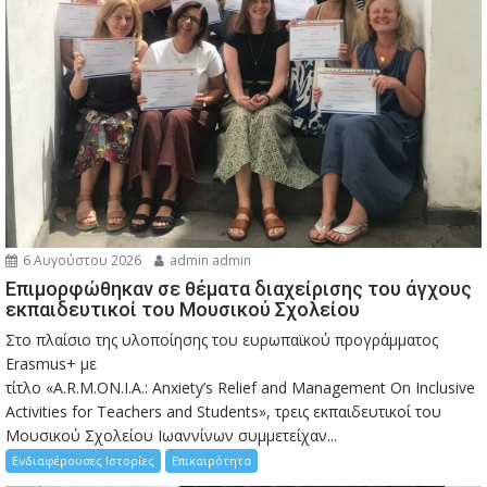
6 Αυγούστου 2026
admin admin
Eπιμορφώθηκαν σε θέματα διαχείρισης του άγχους
εκπαιδευτικοί του Μουσικού Σχολείου
Στο πλαίσιο της υλοποίησης του ευρωπαϊκού προγράμματος
Erasmus+ με
τίτλο «A.R.M.ON.I.A.: Anxiety’s Relief and Management On Inclusive
Activities for Teachers and Students», τρεις εκπαιδευτικοί του
Μουσικού Σχολείου Ιωαννίνων συμμετείχαν...
Ενδιαφέρουσες Ιστορίες
Επικαιρότητα