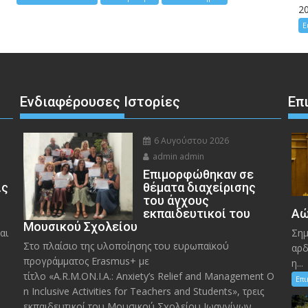
2
Ε
Ενδιαφέρουσες Ιστορίες
Επ
6 Αυγούστου 2026
admin admin
Eπιμορφώθηκαν σε
ις
θέματα διαχείρισης
του άγχους
εκπαιδευτικοί του
Αώ
Μουσικού Σχολείου
αι
Σημ
Στο πλαίσιο της υλοποίησης του ευρωπαϊκού
αρδ
προγράμματος Erasmus+ με
η...
τίτλο «A.R.M.ON.I.A.: Anxiety’s Relief and Management O
Επ
n Inclusive Activities for Teachers and Students», τρεις
εκπαιδευτικοί του Μουσικού Σχολείου Ιωαννίνων