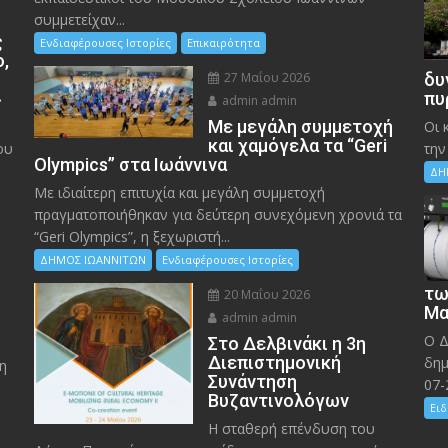
συμμετείχαν...
ς
Ενδιαφέρουσες Ιστορίες
Επικαιρότητα
ο,
27 Μαΐου 2026
δυ
»
πυ
admin admin
Με μεγάλη συμμετοχή
Οι 
και χαμόγελα τα “Geri
ου
την
Olympics” στα Ιωάννινα
ΔΗ
Με ιδιαίτερη επιτυχία και μεγάλη συμμετοχή
πραγματοποιήθηκαν για δεύτερη συνεχόμενη χρονιά τα
“Geri Olympics”, η ξεχωριστή...
ΔΗΜΟΣ ΙΩΑΝΝΙΤΩΝ
Ενδιαφέρουσες Ιστορίες
τω
20 Μαΐου 2026
Μα
admin admin
Ο Δ
Στο Δελβινάκι η 3η
Διεπιστημονική
δημ
η
Συνάντηση
07-
Βυζαντινολόγων
Ειδ
Η σταθερή επένδυση του