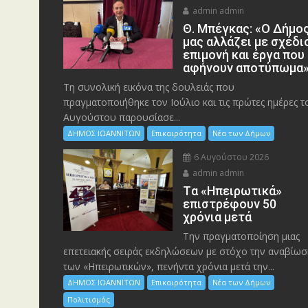
admin admin
Θ. Μπέγκας: «Ο Δήμο
μας αλλάζει με σχέδι
επιμονή και έργα που
αφήνουν αποτύπωμα
Τη συνολική εικόνα της δουλειάς που
πραγματοποιήθηκε τον Ιούλιο και τις πρώτες ημέρες τ
Αυγούστου παρουσίασε...
ΔΗΜΟΣ ΙΩΑΝΝΙΤΩΝ
Επικαιρότητα
Νέα των Δήμων
6 Αυγούστου 2026
admin admin
Tα «Ηπειρωτικά»
επιστρέφουν 50
χρόνια μετά
Την πραγματοποίηση μιας
επετειακής σειράς εκδηλώσεων με στόχο την αναβίωσ
των «Ηπειρωτικών», πενήντα χρόνια μετά την...
ΔΗΜΟΣ ΙΩΑΝΝΙΤΩΝ
Επικαιρότητα
Νέα των Δήμων
Πολιτισμός