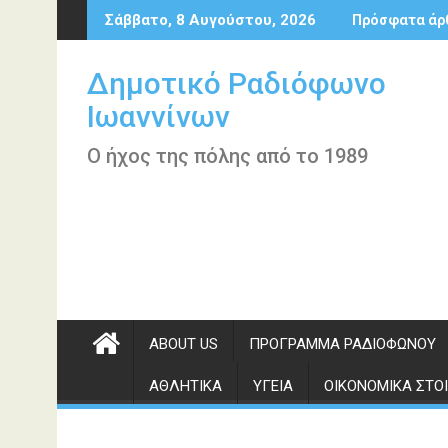
Περάστε
Σάββατο, 8 Αυγούστου, 2026
Πρόσφατα άρ
στο
περιεχόμενο
Δημοτικό Ραδιόφωνο
Ιωαννίνων
Ο ήχος της πόλης από το 1989
ABOUT US
ΠΡΌΓΡΑΜΜΑ ΡΑΔΙΟΦΏΝΟΥ
ΑΘΛΗΤΙΚΆ
ΥΓΕΊΑ
ΟΙΚΟΝΟΜΙΚΆ ΣΤΟΙ