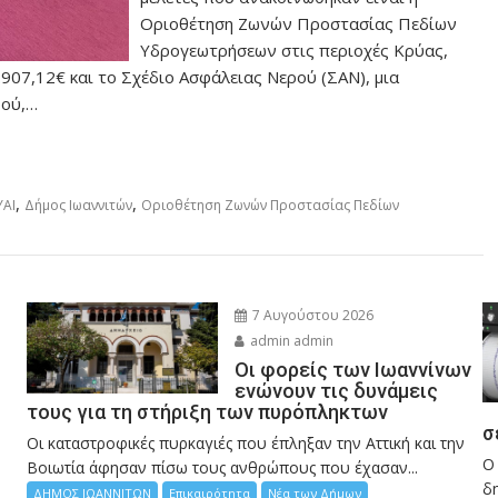
Οριοθέτηση Ζωνών Προστασίας Πεδίων
Υδρογεωτρήσεων στις περιοχές Κρύας,
07,12€ και το Σχέδιο Ασφάλειας Νερού (ΣΑΝ), μια
ρού,…
,
,
ΥΑΙ
Δήμος Ιωαννιτών
Οριοθέτηση Ζωνών Προστασίας Πεδίων
7 Αυγούστου 2026
admin admin
Οι φορείς των Ιωαννίνων
ενώνουν τις δυνάμεις
τους για τη στήριξη των πυρόπληκτων
σ
Οι καταστροφικές πυρκαγιές που έπληξαν την Αττική και την
Ο
Bοιωτία άφησαν πίσω τους ανθρώπους που έχασαν...
δη
ΔΗΜΟΣ ΙΩΑΝΝΙΤΩΝ
Επικαιρότητα
Νέα των Δήμων