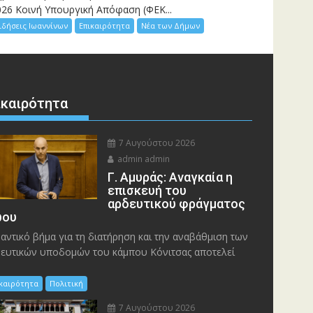
026 Κοινή Υπουργική Απόφαση (ΦΕΚ...
ιδήσεις Ιωαννίνων
Επικαιρότητα
Νέα των Δήμων
ικαιρότητα
7 Αυγούστου 2026
admin admin
Γ. Αμυράς: Αναγκαία η
επισκευή του
αρδευτικού φράγματος
ου
αντικό βήμα για τη διατήρηση και την αναβάθμιση των
ευτικών υποδομών του κάμπου Κόνιτσας αποτελεί
ικαιρότητα
Πολιτική
7 Αυγούστου 2026