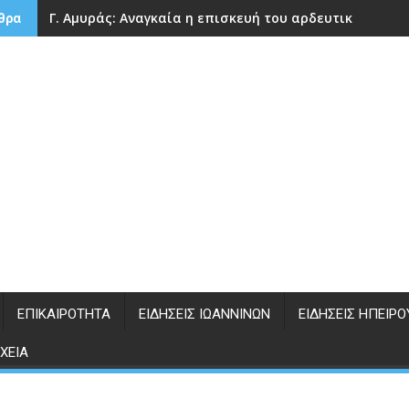
Γ. Αμυράς: Αναγκαία η επισκευή του αρδευτικού φρά
θρα
ΕΠΙΚΑΙΡΌΤΗΤΑ
ΕΙΔΉΣΕΙΣ ΙΩΑΝΝΊΝΩΝ
ΕΙΔΉΣΕΙΣ ΗΠΕΊΡΟ
ΧΕΊΑ