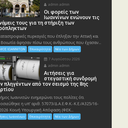
admin admin
Οι φορείς των
Ιωαννίνων ενώνουν τις
νάμεις τους για τη στήριξη των
ρόπληκτων
καταστροφικές πυρκαγιές που έπληξαν την Αττική και
 Bοιωτία άφησαν πίσω τους ανθρώπους που έχασαν...
ΜΟΣ ΙΩΑΝΝΙΤΩΝ
Επικαιρότητα
Νέα των Δήμων
7 Αυγούστου 2026
admin admin
Αιτήσεις για
στεγαστική συνδρομή
ν πληγέντων από τον σεισμό της 8ης
ρτίου
ήμος Ιωαννιτών ενημερώνει τους πολίτες ότι
οσιεύθηκε η υπ’ αριθ. 57073/Δ.Α.Ε.Φ.Κ.-Κ.Ε./Α325/16-
2026 Κοινή Υπουργική Απόφαση (ΦΕΚ...
ήσεις Ιωαννίνων
Επικαιρότητα
Νέα των Δήμων