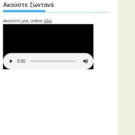
Ακούστε ζωντανά
Ακούστε μας online
εδώ