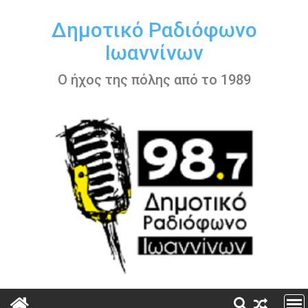
Περάστε
στο
Δημοτικό Ραδιόφωνο
περιεχόμενο
Ιωαννίνων
Ο ήχος της πόλης από το 1989