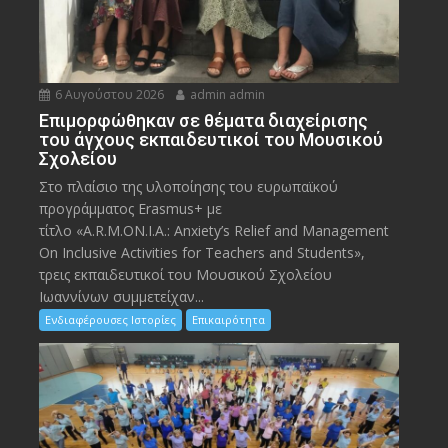
6 Αυγούστου 2026
admin admin
Eπιμορφώθηκαν σε θέματα διαχείρισης
του άγχους εκπαιδευτικοί του Μουσικού
Σχολείου
Στο πλαίσιο της υλοποίησης του ευρωπαϊκού
προγράμματος Erasmus+ με
τίτλο «A.R.M.ON.I.A.: Anxiety’s Relief and Management
On Inclusive Activities for Teachers and Students»,
τρεις εκπαιδευτικοί του Μουσικού Σχολείου
Ιωαννίνων συμμετείχαν...
Ενδιαφέρουσες Ιστορίες
Επικαιρότητα