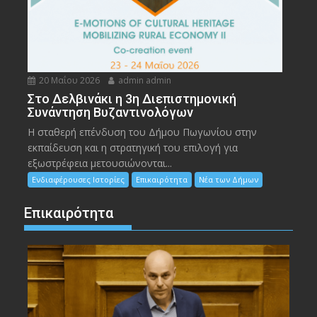
20 Μαΐου 2026
admin admin
Στο Δελβινάκι η 3η Διεπιστημονική
Συνάντηση Βυζαντινολόγων
Η σταθερή επένδυση του Δήμου Πωγωνίου στην
εκπαίδευση και η στρατηγική του επιλογή για
εξωστρέφεια μετουσιώνονται...
Ενδιαφέρουσες Ιστορίες
Επικαιρότητα
Νέα των Δήμων
Επικαιρότητα