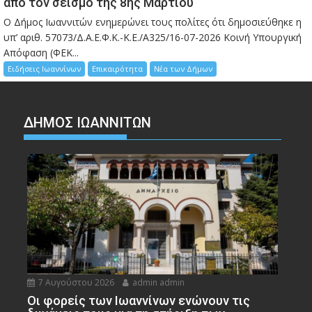
από τον σεισμό της 8ης Μαρτίου
Ο Δήμος Ιωαννιτών ενημερώνει τους πολίτες ότι δημοσιεύθηκε η
υπ’ αριθ. 57073/Δ.Α.Ε.Φ.Κ.-Κ.Ε./Α325/16-07-2026 Κοινή Υπουργική
Απόφαση (ΦΕΚ...
Ειδήσεις Ιωαννίνων
Επικαιρότητα
Νέα των Δήμων
ΔΗΜΟΣ ΙΩΑΝΝΙΤΩΝ
7 Αυγούστου 2026
admin admin
Οι φορείς των Ιωαννίνων ενώνουν τις