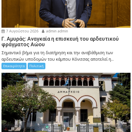
7 Αυγούστου 2026
admin admin
Γ. Αμυράς: Αναγκαία η επισκευή του αρδευτικού
φράγματος Αώου
Σημαντικό βήμα για τη διατήρηση και την αναβάθμιση των
αρδευτικών υποδομών του κάμπου Κόνιτσας αποτελεί η...
Επικαιρότητα
Πολιτική