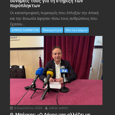
δυνάμεις τους για τη στήριξη των
πυρόπληκτων
Οι καταστροφικές πυρκαγιές που έπληξαν την Αττική
και την Bοιωτία άφησαν πίσω τους ανθρώπους που
έχασαν...
ΔΗΜΟΣ ΙΩΑΝΝΙΤΩΝ
Επικαιρότητα
Νέα των Δήμων
6 Αυγούστου 2026
admin admin
Θ. Μπέγκας: «Ο Δήμος μας αλλάζει με