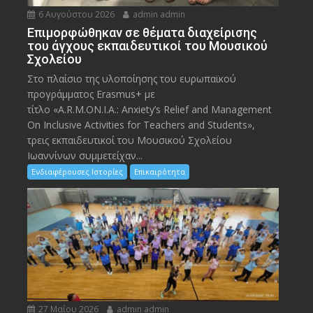
6 Αυγούστου 2026
admin admin
Eπιμορφώθηκαν σε θέματα διαχείρισης
του άγχους εκπαιδευτικοί του Μουσικού
Σχολείου
Στο πλαίσιο της υλοποίησης του ευρωπαϊκού
προγράμματος Erasmus+ με
τίτλο «A.R.M.ON.I.A.: Anxiety’s Relief and Management
On Inclusive Activities for Teachers and Students»,
τρεις εκπαιδευτικοί του Μουσικού Σχολείου
Ιωαννίνων συμμετείχαν...
Ενδιαφέρουσες Ιστορίες
Επικαιρότητα
27 Μαΐου 2026
admin admin