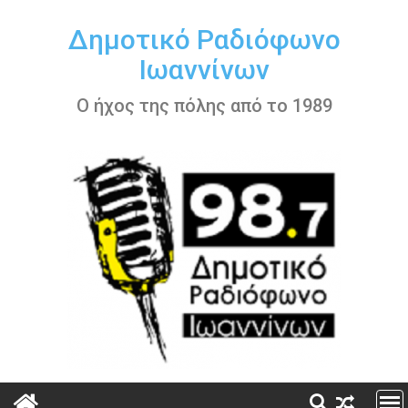
Περάστε
στο
Δημοτικό Ραδιόφωνο
περιεχόμενο
Ιωαννίνων
Ο ήχος της πόλης από το 1989