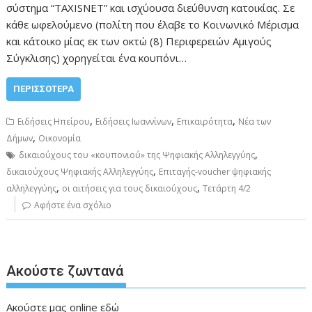
σύστημα “TAXISNET” και ισχύουσα διεύθυνση κατοικίας. Σε
κάθε ωφελούμενο (πολίτη που έλαβε το Κοινωνικό Μέρισμα
και κάτοικο μίας εκ των οκτώ (8) Περιφερειών Αμιγούς
Σύγκλισης) χορηγείται ένα κουπόνι…
ΠΕΡΙΣΣΌΤΕΡΑ
,
,
,
Ειδήσεις Ηπείρου
Ειδήσεις Ιωαννίνων
Επικαιρότητα
Νέα των
,
Δήμων
Οικονομία
,
δικαιούχους του «κουπονιού» της Ψηφιακής Αλληλεγγύης
,
δικαιούχους Ψηφιακής Αλληλεγγύης
Επιταγής-voucher ψηφιακής
,
,
αλληλεγγύης
οι αιτήσεις για τους δικαιούχους
Τετάρτη 4/2
Αφήστε ένα σχόλιο
Ακούστε ζωντανά
Ακούστε μας online
εδώ