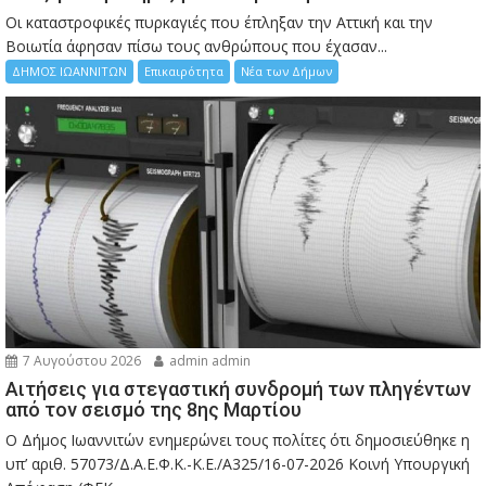
Οι καταστροφικές πυρκαγιές που έπληξαν την Αττική και την
Bοιωτία άφησαν πίσω τους ανθρώπους που έχασαν...
ΔΗΜΟΣ ΙΩΑΝΝΙΤΩΝ
Επικαιρότητα
Νέα των Δήμων
7 Αυγούστου 2026
admin admin
Αιτήσεις για στεγαστική συνδρομή των πληγέντων
από τον σεισμό της 8ης Μαρτίου
Ο Δήμος Ιωαννιτών ενημερώνει τους πολίτες ότι δημοσιεύθηκε η
υπ’ αριθ. 57073/Δ.Α.Ε.Φ.Κ.-Κ.Ε./Α325/16-07-2026 Κοινή Υπουργική