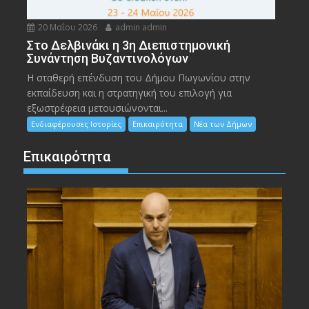
20 Μαΐου 2026
admin admin
Στο Δελβινάκι η 3η Διεπιστημονική
Συνάντηση Βυζαντινολόγων
Η σταθερή επένδυση του Δήμου Πωγωνίου στην
εκπαίδευση και η στρατηγική του επιλογή για
εξωστρέφεια μετουσιώνονται...
Ενδιαφέρουσες Ιστορίες
Επικαιρότητα
Νέα των Δήμων
Επικαιρότητα