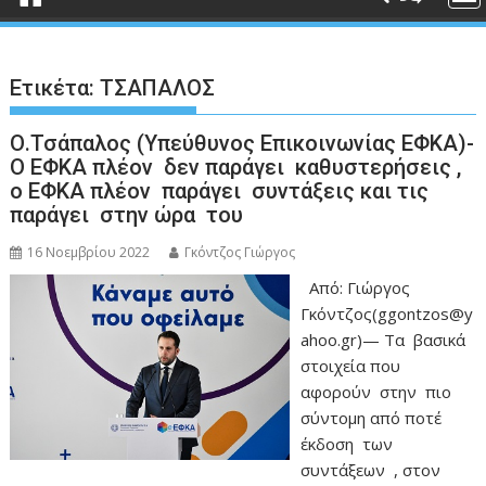
Ετικέτα:
ΤΣΑΠΑΛΟΣ
Ο.Τσάπαλος (Υπεύθυνος Επικοινωνίας ΕΦΚΑ)-
Ο ΕΦΚΑ πλέον δεν παράγει καθυστερήσεις ,
ο ΕΦΚΑ πλέον παράγει συντάξεις και τις
παράγει στην ώρα του
16 Νοεμβρίου 2022
Γκόντζος Γιώργος
Από: Γιώργος
Γκόντζος(ggontzos@y
ahoo.gr)— Τα βασικά
στοιχεία που
αφορούν στην πιο
σύντομη από ποτέ
έκδοση των
συντάξεων , στον