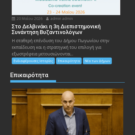
20 Μαΐου 2026
admin admin
Στο Δελβινάκι η 3η Διεπιστημονική
Συνάντηση Βυζαντινολόγων
Η σταθερή επένδυση του Δήμου Πωγωνίου στην
εκπαίδευση και η στρατηγική του επιλογή για
εξωστρέφεια μετουσιώνονται...
Ενδιαφέρουσες Ιστορίες
Επικαιρότητα
Νέα των Δήμων
Επικαιρότητα