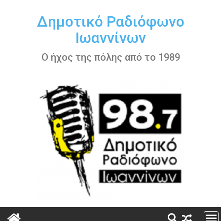
Περάστε
στο
Δημοτικό Ραδιόφωνο
περιεχόμενο
Ιωαννίνων
Ο ήχος της πόλης από το 1989