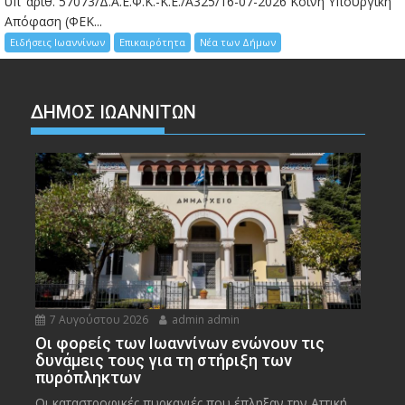
υπ’ αριθ. 57073/Δ.Α.Ε.Φ.Κ.-Κ.Ε./Α325/16-07-2026 Κοινή Υπουργική
Απόφαση (ΦΕΚ...
Ειδήσεις Ιωαννίνων
Επικαιρότητα
Νέα των Δήμων
ΔΗΜΟΣ ΙΩΑΝΝΙΤΩΝ
7 Αυγούστου 2026
admin admin
Οι φορείς των Ιωαννίνων ενώνουν τις
δυνάμεις τους για τη στήριξη των
πυρόπληκτων
Οι καταστροφικές πυρκαγιές που έπληξαν την Αττική