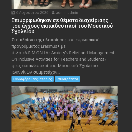
6 Αυγούστου 2026
admin admin
Eπιμορφώθηκαν σε θέματα διαχείρισης
του άγχους εκπαιδευτικοί του Μουσικού
Σχολείου
Στο πλαίσιο της υλοποίησης του ευρωπαϊκού
προγράμματος Erasmus+ με
τίτλο «A.R.M.ON.I.A.: Anxiety’s Relief and Management
On Inclusive Activities for Teachers and Students»,
τρεις εκπαιδευτικοί του Μουσικού Σχολείου
Ιωαννίνων συμμετείχαν...
Ενδιαφέρουσες Ιστορίες
Επικαιρότητα