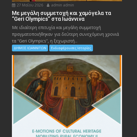
27 Μαΐου 2026
admin admin
Με μεγάλη συμμετοχή και χαμόγελα τα
“Geri Olympics” στα Ιωάννινα
Με ιδιαίτερη επιτυχία και μεγάλη συμμετοχή
πραγματοποιήθηκαν για δεύτερη συνεχόμενη χρονιά
τα “Geri Olympics”, η ξεχωριστή...
ΔΗΜΟΣ ΙΩΑΝΝΙΤΩΝ
Ενδιαφέρουσες Ιστορίες