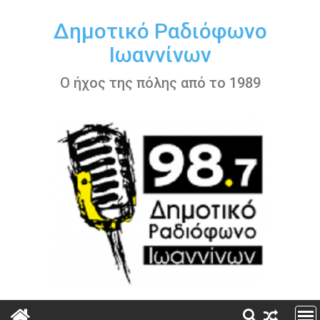
Περάστε
στο
Δημοτικό Ραδιόφωνο
περιεχόμενο
Ιωαννίνων
Ο ήχος της πόλης από το 1989