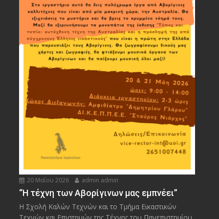
20 Μαΐου 2026
admin admin
“Η τέχνη των Αβορίγινων μας εμπνέει”
Η Σχολή Καλών Τεχνών και το Τμήμα Εικαστικών
Τεχνών και Επιστημών της Τέχνης του Πανεπιστημίου