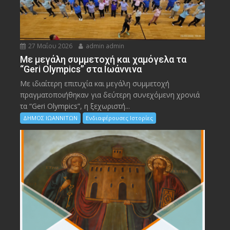
27 Μαΐου 2026
admin admin
Με μεγάλη συμμετοχή και χαμόγελα τα
“Geri Olympics” στα Ιωάννινα
Με ιδιαίτερη επιτυχία και μεγάλη συμμετοχή
πραγματοποιήθηκαν για δεύτερη συνεχόμενη χρονιά
τα “Geri Olympics”, η ξεχωριστή...
ΔΗΜΟΣ ΙΩΑΝΝΙΤΩΝ
Ενδιαφέρουσες Ιστορίες