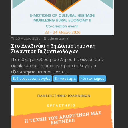
20 Μαΐου 2026
admin admin
Στο Δελβινάκι η 3η Διεπιστημονική
Συνάντηση Βυζαντινολόγων
Η σταθερή επένδυση του Δήμου Πωγωνίου στην
εκπαίδευση και η στρατηγική του επιλογή για
εξωστρέφεια μετουσιώνονται...
Ενδιαφέρουσες Ιστορίες
Επικαιρότητα
Νέα των Δήμων