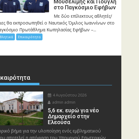
Μουσελίμης και Γιουγλή
στο Παγκόσμιο Εφήβων
Mε δύο επίλεκτους αθλητές/
ριες θα εκπροσωπηθεί ο Ναυτικός Όμιλος Ιωαννίνων στο
αγκόσμιο Πρωτάθλημα Κωπηλασίας Εφήβων –...
θλητικά
Επικαιρότητα
ικαιρότητα
4 Αυγούστου 2026
admin admin
5,6 εκ. ευρώ για νέο
Δημαρχείο στην
Ελεούσα
ορικό βήμα για την υλοποίηση ενός εμβληματικού
ου αποτελεί η απόφαση του Υπουργού Εσωτερικών