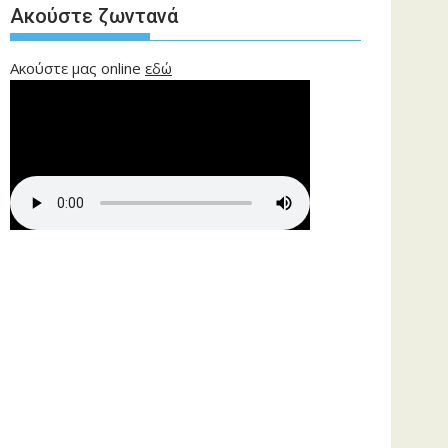
Ακούστε ζωντανά
Ακούστε μας online
εδώ