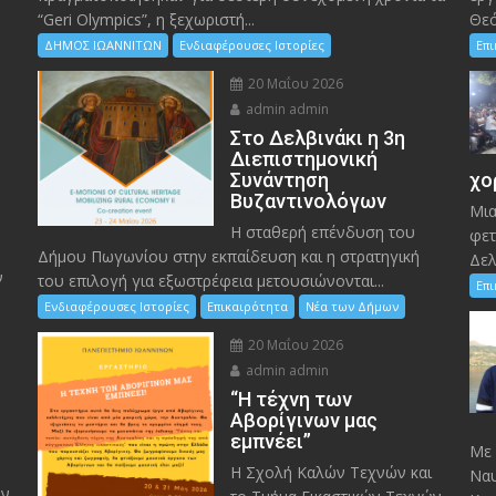
“Geri Olympics”, η ξεχωριστή...
Θεό
ΔΗΜΟΣ ΙΩΑΝΝΙΤΩΝ
Ενδιαφέρουσες Ιστορίες
Επ
20 Μαΐου 2026
admin admin
Στο Δελβινάκι η 3η
Διεπιστημονική
Συνάντηση
χο
Βυζαντινολόγων
Μια
Η σταθερή επένδυση του
φετ
Δήμου Πωγωνίου στην εκπαίδευση και η στρατηγική
Δελ
ν
του επιλογή για εξωστρέφεια μετουσιώνονται...
Επ
Ενδιαφέρουσες Ιστορίες
Επικαιρότητα
Νέα των Δήμων
20 Μαΐου 2026
admin admin
“Η τέχνη των
ς
Αβορίγινων μας
εμπνέει”
Mε 
Η Σχολή Καλών Τεχνών και
Ναυ
ον