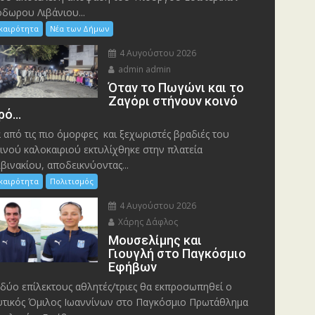
δωρου Λιβάνιου...
ικαιρότητα
Νέα των Δήμων
4 Αυγούστου 2026
admin admin
Όταν το Πωγώνι και το
Ζαγόρι στήνουν κοινό
ρό…
 από τις πιο όμορφες και ξεχωριστές βραδιές του
ινού καλοκαιριού εκτυλίχθηκε στην πλατεία
βινακίου, αποδεικνύοντας...
ικαιρότητα
Πολιτισμός
4 Αυγούστου 2026
Χάρης Δάφλος
Μουσελίμης και
Γιουγλή στο Παγκόσμιο
Εφήβων
δύο επίλεκτους αθλητές/τριες θα εκπροσωπηθεί ο
τικός Όμιλος Ιωαννίνων στο Παγκόσμιο Πρωτάθλημα