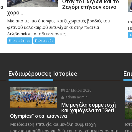
Όταν το Πωγώνι και το
σα
Ζαγόρι στήνουν κοινό
χορό…
Μια από τις πιο όμορφες και ξεχωριστές βραδιές του
η
τ
φετινού καλοκαιριού εκτυλίχθηκε στην πλατεία
Π
Δελβινακίου, αποδεικνύοντας...
Α
Επικαιρότητα
Πολιτισμός
Ενδιαφέρουσες Ιστορίες
Επ
27 Μαΐου 2026
admin admin
Με μεγάλη συμμετοχή
και χαμόγελα τα “Geri
Olympics” στα Ιωάννινα
Με ιδιαίτερη επιτυχία και μεγάλη συμμετοχή
Ιστ
πραγματοποιήθηκαν για δεύτερη συνεχόμενη χρονιά τα
έργ