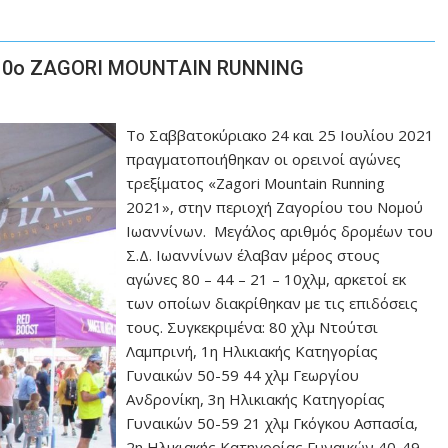
 10ο ZAGORI MOUNTAIN RUNNING
Το Σαββατοκύριακο 24 και 25 Ιουλίου 2021
πραγματοποιήθηκαν οι ορεινοί αγώνες
τρεξίματος «Zagori Mountain Running
2021», στην περιοχή Ζαγορίου του Νομού
Ιωαννίνων. Μεγάλος αριθμός δρομέων του
Σ.Δ. Ιωαννίνων έλαβαν μέρος στους
αγώνες 80 – 44 – 21 – 10χλμ, αρκετοί εκ
των οποίων διακρίθηκαν με τις επιδόσεις
τους. Συγκεκριμένα: 80 χλμ Ντούτσι
Λαμπρινή, 1η Ηλικιακής Κατηγορίας
Γυναικών 50-59 44 χλμ Γεωργίου
Ανδρονίκη, 3η Ηλικιακής Κατηγορίας
Γυναικών 50-59 21 χλμ Γκόγκου Ασπασία,
2η Ηλικιακής Κατηγορίας Γυναικών 40-49