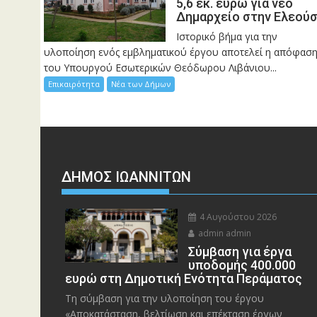
5,6 εκ. ευρώ για νέο
Δημαρχείο στην Ελεού
Ιστορικό βήμα για την
υλοποίηση ενός εμβληματικού έργου αποτελεί η απόφασ
του Υπουργού Εσωτερικών Θεόδωρου Λιβάνιου...
Επικαιρότητα
Νέα των Δήμων
ΔΗΜΟΣ ΙΩΑΝΝΙΤΩΝ
4 Αυγούστου 2026
admin admin
Σύμβαση για έργα
υποδομής 400.000
ευρώ στη Δημοτική Ενότητα Περάματος
Τη σύμβαση για την υλοποίηση του έργου
«Αποκατάσταση, βελτίωση και επέκταση έργων