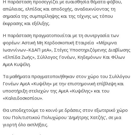
Η παράσταση προσεγγίζει με ευαισθησία θέματα φόβου,
απώλειας, ελπίδας και αποδοχής, αναδεικνύοντας τη
σημασία της συμπερίληψης και της τέχνης ως τόπου
έκφρασης και εξέλιξης.
Η παράσταση πραγματοποιείται με τη συνεργασία των
φορέων: Αστική Μη Κερδοσκοπική Εταιρεία «Μέριμνα
Ιωαννίνων–ΚΔΑΠ μεΑ», Στέγες Υποστηριζόμενης Διαβίωσης
«Ελπίδα Ζωής», Σύλλογος Γονέων, Κηδεμόνων Και Φίλων
ΑμεΑ Κυψέλη.
Τα μαθήματα πραγματοποιήθηκαν στον χώρο του Συλλόγου
Γονέων ΑμεΑ «Κυψέλη» με την επιστημονική επίβλεψη και
υποστήριξη στελεχών της ΑμεΑ «Κυψέλης» και του
«Καλειδοσκοπίου».
Θα υποδεχτούμε το κοινό με δράσεις στον εξωτερικό χώρο
του Πολιτιστικού Πολυχώρου ‘Δημήτρης Χατζής’, σε μια
γιορτή όλο εκπλήξεις.