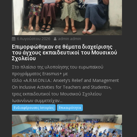
6 Αυγούστου 2026
admin admin
Eπιμορφώθηκαν σε θέματα διαχείρισης
του άγχους εκπαιδευτικοί του Μουσικού
Σχολείου
Στο πλαίσιο της υλοποίησης του ευρωπαϊκού
προγράμματος Erasmus+ με
τίτλο «A.R.M.ON.I.A.: Anxiety’s Relief and Management
On Inclusive Activities for Teachers and Students»,
τρεις εκπαιδευτικοί του Μουσικού Σχολείου
Ιωαννίνων συμμετείχαν...
Ενδιαφέρουσες Ιστορίες
Επικαιρότητα