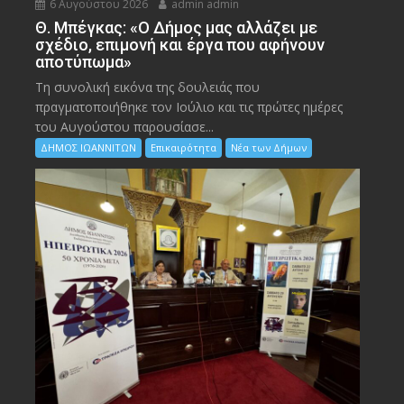
6 Αυγούστου 2026
admin admin
Θ. Μπέγκας: «Ο Δήμος μας αλλάζει με
σχέδιο, επιμονή και έργα που αφήνουν
αποτύπωμα»
Τη συνολική εικόνα της δουλειάς που
πραγματοποιήθηκε τον Ιούλιο και τις πρώτες ημέρες
του Αυγούστου παρουσίασε...
ΔΗΜΟΣ ΙΩΑΝΝΙΤΩΝ
Επικαιρότητα
Νέα των Δήμων