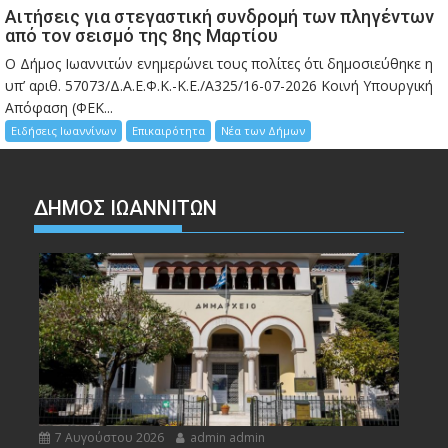
Αιτήσεις για στεγαστική συνδρομή των πληγέντων
από τον σεισμό της 8ης Μαρτίου
Ο Δήμος Ιωαννιτών ενημερώνει τους πολίτες ότι δημοσιεύθηκε η
υπ’ αριθ. 57073/Δ.Α.Ε.Φ.Κ.-Κ.Ε./Α325/16-07-2026 Κοινή Υπουργική
Απόφαση (ΦΕΚ...
Ειδήσεις Ιωαννίνων
Επικαιρότητα
Νέα των Δήμων
ΔΗΜΟΣ ΙΩΑΝΝΙΤΩΝ
7 Αυγούστου 2026
admin admin