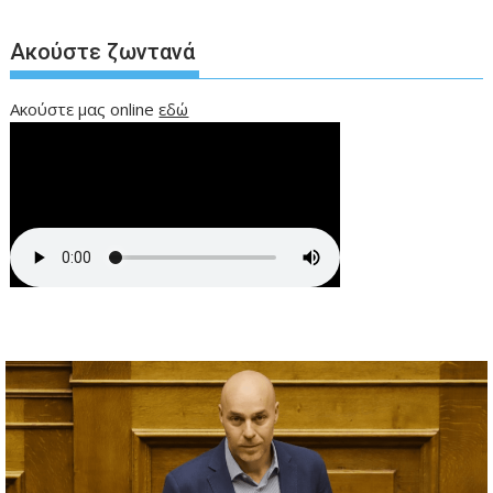
Ακούστε ζωντανά
Ακούστε μας online
εδώ