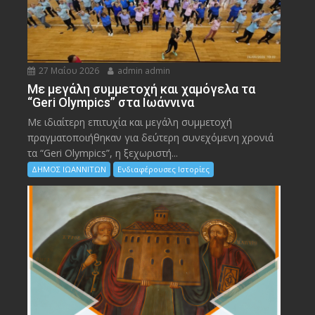
27 Μαΐου 2026
admin admin
Με μεγάλη συμμετοχή και χαμόγελα τα
“Geri Olympics” στα Ιωάννινα
Με ιδιαίτερη επιτυχία και μεγάλη συμμετοχή
πραγματοποιήθηκαν για δεύτερη συνεχόμενη χρονιά
τα “Geri Olympics”, η ξεχωριστή...
ΔΗΜΟΣ ΙΩΑΝΝΙΤΩΝ
Ενδιαφέρουσες Ιστορίες