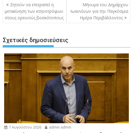
Πλοήγηση
Ζητούν να επιτραπεί η
Μήνυμα του Δημάρχου
άρθρων
μετακίνηση των κτηνοτρόφων
Ιωαννίνων για την Παγκόσμια
στους ορεινούς βοσκότοπους
Ημέρα Περιβάλλοντος
Σχετικές δημοσιεύσεις
7 Αυγούστου 2026
admin admin