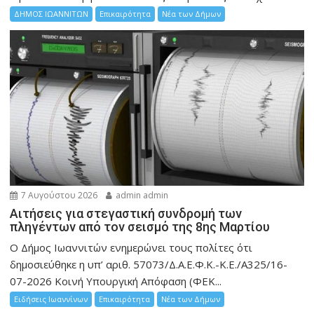
ΔΗΜΟΣ ΙΩΑΝΝΙΤΩΝ
Επικαιρότητα
Νέα των Δήμων
7 Αυγούστου 2026
admin admin
Αιτήσεις για στεγαστική συνδρομή των
πληγέντων από τον σεισμό της 8ης Μαρτίου
Ο Δήμος Ιωαννιτών ενημερώνει τους πολίτες ότι
δημοσιεύθηκε η υπ’ αριθ. 57073/Δ.Α.Ε.Φ.Κ.-Κ.Ε./Α325/16-
07-2026 Κοινή Υπουργική Απόφαση (ΦΕΚ...
Ειδήσεις Ιωαννίνων
Επικαιρότητα
Νέα των Δήμων