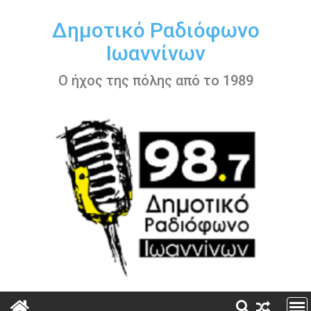
Περάστε
στο
Δημοτικό Ραδιόφωνο
περιεχόμενο
Ιωαννίνων
Ο ήχος της πόλης από το 1989