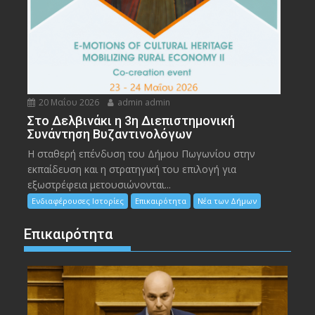
20 Μαΐου 2026
admin admin
Στο Δελβινάκι η 3η Διεπιστημονική
Συνάντηση Βυζαντινολόγων
Η σταθερή επένδυση του Δήμου Πωγωνίου στην
εκπαίδευση και η στρατηγική του επιλογή για
εξωστρέφεια μετουσιώνονται...
Ενδιαφέρουσες Ιστορίες
Επικαιρότητα
Νέα των Δήμων
Επικαιρότητα