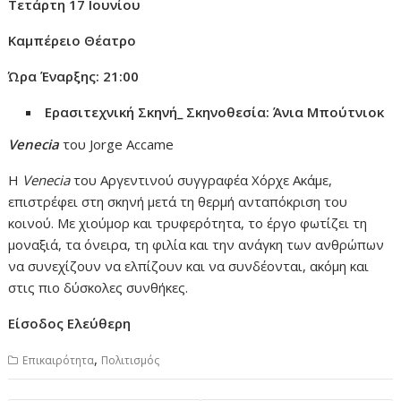
Τ
ετάρτη
17
Ιουνίου
Καμπέρειο Θέατρο
Ώρα Έναρξης: 21:00
Ερασιτεχνική Σκηνή
_
Σκηνοθεσία: Άνια Μπούτνιοκ
Ve
n
ecia
του Jorge Accame
Η
Venecia
του Αργεντινού συγγραφέα Χόρχε Ακάμε,
επιστρέφει στη σκηνή μετά τη θερμή ανταπόκριση του
κοινού. Με χιούμορ και τρυφερότητα, το έργο φωτίζει τη
μοναξιά, τα όνειρα, τη φιλία και την ανάγκη των ανθρώπων
να συνεχίζουν να ελπίζουν και να συνδέονται, ακόμη και
στις πιο δύσκολες συνθήκες.
Είσοδος Ελεύθερη
,
Επικαιρότητα
Πολιτισμός