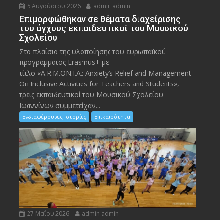
6 Αυγούστου 2026
admin admin
Eπιμορφώθηκαν σε θέματα διαχείρισης
του άγχους εκπαιδευτικοί του Μουσικού
Σχολείου
Στο πλαίσιο της υλοποίησης του ευρωπαϊκού
προγράμματος Erasmus+ με
τίτλο «A.R.M.ON.I.A.: Anxiety’s Relief and Management
On Inclusive Activities for Teachers and Students»,
τρεις εκπαιδευτικοί του Μουσικού Σχολείου
Ιωαννίνων συμμετείχαν...
Ενδιαφέρουσες Ιστορίες
Επικαιρότητα
27 Μαΐου 2026
admin admin