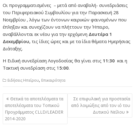
Οι προγραμματισμένες – μετά από αναβολή- συνεδριάσεις
του Περιφερειακού Συμβουλίου για την Παρασκευή 28
Νοεμβρίου , λόγω των έντονων καιρικών φαινομένων που
έπληξαν και συνεχίζουν να πλήττουν την Ήπειρο,
αναβάλλονται εκ νέου για την ερχόμενη
Δευτέρα 1
Δεκεμβρίου,
τις ίδιες ώρες και με τα ίδια θέματα Ημερήσιας
Διάταξης.
H Ειδική συνεδρίαση Λογοδοσίας θα γίνει στις
11:30
και η
Τακτική συνεδρίαση στις 1
5:00
.
,
Ειδήσεις Ηπείρου
Επικαιρότητα
Πλοήγηση
Θετικά τα αποτελέσματα τα
Σε επιφυλακή για προστασία
άρθρων
αποτελέσματα του Τοπικού
από λοιμώξεις από τον ιό του
Προγράμματος CLLD/LEADER
Δυτικού Νείλου
2014-2020