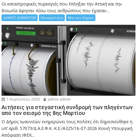
Οι καταστροφικές πυρκαγιές που έπληξαν την Αττική και την
Bοιωτία άφησαν πίσω τους ανθρώπους που έχασαν...
ΔΗΜΟΣ ΙΩΑΝΝΙΤΩΝ
Επικαιρότητα
Νέα των Δήμων
7 Αυγούστου 2026
admin admin
Αιτήσεις για στεγαστική συνδρομή των πληγέντων
από τον σεισμό της 8ης Μαρτίου
Ο Δήμος Ιωαννιτών ενημερώνει τους πολίτες ότι δημοσιεύθηκε η
υπ’ αριθ. 57073/Δ.Α.Ε.Φ.Κ.-Κ.Ε./Α325/16-07-2026 Κοινή Υπουργική
Απόφαση (ΦΕΚ...