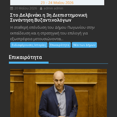
20 Μαΐου 2026
admin admin
Στο Δελβινάκι η 3η Διεπιστημονική
Συνάντηση Βυζαντινολόγων
Η σταθερή επένδυση του Δήμου Πωγωνίου στην
εκπαίδευση και η στρατηγική του επιλογή για
εξωστρέφεια μετουσιώνονται...
Ενδιαφέρουσες Ιστορίες
Επικαιρότητα
Νέα των Δήμων
Επικαιρότητα