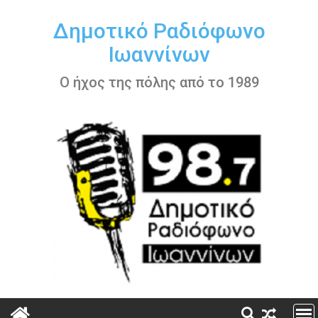
Περάστε
στο
Δημοτικό Ραδιόφωνο
περιεχόμενο
Ιωαννίνων
Ο ήχος της πόλης από το 1989