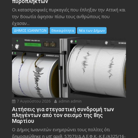
πυρόπληκτων
Οι καταστροφικές πυρκαγιές που έπληξαν την Αττική και
την Bοιωτία άφησαν πίσω τους ανθρώπους που
έχασαν...
ΔΗΜΟΣ ΙΩΑΝΝΙΤΩΝ
Επικαιρότητα
Νέα των Δήμων
7 Αυγούστου 2026
admin admin
Αιτήσεις για στεγαστική συνδρομή των
πληγέντων από τον σεισμό της 8ης
Μαρτίου
Ο Δήμος Ιωαννιτών ενημερώνει τους πολίτες ότι
δημοσιεύθηκε η υπ’ αριθ. 57073/Δ.Α.Ε.Φ.Κ.-Κ.Ε./Α325/16-