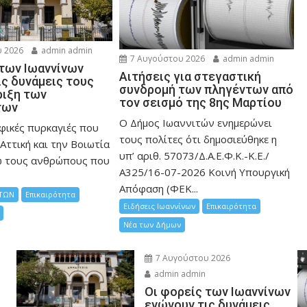
 2026
admin admin
7 Αυγούστου 2026
admin admin
 των Ιωαννίνων
Αιτήσεις για στεγαστική
ις δυνάμεις τους
συνδρομή των πληγέντων από
ριξη των
τον σεισμό της 8ης Μαρτίου
των
Ο Δήμος Ιωαννιτών ενημερώνει
φικές πυρκαγιές που
τους πολίτες ότι δημοσιεύθηκε η
Αττική και την Bοιωτία
υπ’ αριθ. 57073/Δ.Α.Ε.Φ.Κ.-Κ.Ε./
ω τους ανθρώπους που
Α325/16-07-2026 Κοινή Υπουργική
Απόφαση (ΦΕΚ...
ΤΩΝ
Επικαιρότητα
Ειδήσεις Ιωαννίνων
Επικαιρότητα
Νέα των Δήμων
7 Αυγούστου 2026
admin admin
Οι φορείς των Ιωαννίνων
ενώνουν τις δυνάμεις