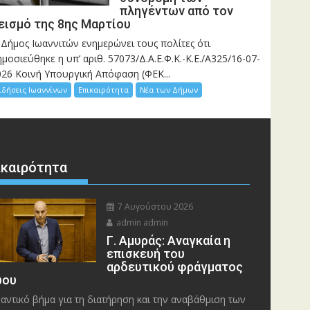
πληγέντων από τον
εισμό της 8ης Μαρτίου
 Δήμος Ιωαννιτών ενημερώνει τους πολίτες ότι
μοσιεύθηκε η υπ’ αριθ. 57073/Δ.Α.Ε.Φ.Κ.-Κ.Ε./Α325/16-07-
026 Κοινή Υπουργική Απόφαση (ΦΕΚ...
ιδήσεις Ιωαννίνων
Επικαιρότητα
Νέα των Δήμων
ικαιρότητα
7 Αυγούστου 2026
admin admin
Γ. Αμυράς: Αναγκαία η
επισκευή του
αρδευτικού φράγματος
ου
αντικό βήμα για τη διατήρηση και την αναβάθμιση των