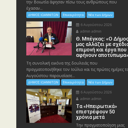
την Bοιωτία άφησαν πίσω τους ανθρώπους που
έχασαν...
ΔΗΜΟΣ ΙΩΑΝΝΙΤΩΝ
Επικαιρότητα
Νέα των Δήμων
6 Αυγούστου 2026
admin admin
Θ. Μπέγκας: «Ο Δήμο
μας αλλάζει με σχέδι
επιμονή και έργα που
αφήνουν αποτύπωμα
Τη συνολική εικόνα της δουλειάς που
πραγματοποιήθηκε τον Ιούλιο και τις πρώτες ημέρες τ
Αυγούστου παρουσίασε...
ΔΗΜΟΣ ΙΩΑΝΝΙΤΩΝ
Επικαιρότητα
Νέα των Δήμων
6 Αυγούστου 2026
admin admin
Tα «Ηπειρωτικά»
επιστρέφουν 50
χρόνια μετά
Την πραγματοποίηση μιας