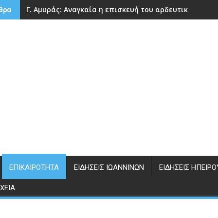
Γ. Αμυράς: Αναγκαία η επισκευή του αρδευτικού φρά
θρα
ΕΠΙΚΑΙΡΌΤΗΤΑ
ΕΙΔΉΣΕΙΣ ΙΩΑΝΝΊΝΩΝ
ΕΙΔΉΣΕΙΣ ΗΠΕΊΡΟ
ΧΕΊΑ