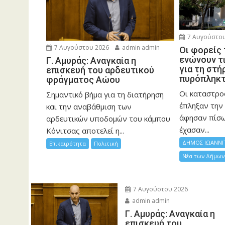
7 Αυγούστου
7 Αυγούστου 2026
admin admin
Οι φορείς
ενώνουν τ
Γ. Αμυράς: Αναγκαία η
για τη στή
επισκευή του αρδευτικού
πυρόπληκ
φράγματος Αώου
Οι καταστρο
Σημαντικό βήμα για τη διατήρηση
έπληξαν την 
και την αναβάθμιση των
άφησαν πίσ
αρδευτικών υποδομών του κάμπου
έχασαν...
Κόνιτσας αποτελεί η...
ΔΗΜΟΣ ΙΩΑΝΝΙ
Επικαιρότητα
Πολιτική
Νέα των Δήμων
7 Αυγούστου 2026
admin admin
Γ. Αμυράς: Αναγκαία η
επισκευή του