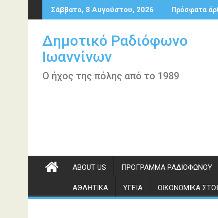
Περάστε
Σάββατο, 8 Αυγούστου, 2026
Πρόσφατα άρ
στο
περιεχόμενο
Δημοτικό Ραδιόφωνο
Ιωαννίνων
Ο ήχος της πόλης από το 1989
ABOUT US
ΠΡΌΓΡΑΜΜΑ ΡΑΔΙΟΦΏΝΟΥ
ΑΘΛΗΤΙΚΆ
ΥΓΕΊΑ
ΟΙΚΟΝΟΜΙΚΆ ΣΤΟΙ