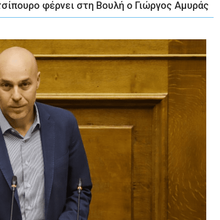
 τσίπουρο φέρνει στη Βουλή ο Γιώργος Αμυράς