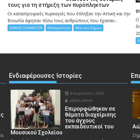
τους για τη στήριξη των πυρόπληκτων
σ
Οι καταστροφικές πυρκαγιές που έπληξαν την Αττική και την
Ο
Bοιωτία άφησαν πίσω τους ανθρώπους που έχασαν...
δη
ΔΗΜΟΣ ΙΩΑΝΝΙΤΩΝ
Επικαιρότητα
Νέα των Δήμων
2
Ε
Ενδιαφέρουσες Ιστορίες
Επ
6 Αυγούστου 2026
admin admin
Eπιμορφώθηκαν σε
ις
θέματα διαχείρισης
του άγχους
εκπαιδευτικοί του
Αώ
Μουσικού Σχολείου
αι
Σημ