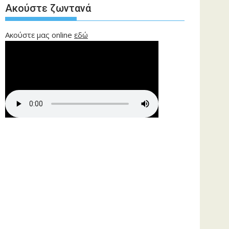
Ακούστε ζωντανά
Ακούστε μας online
εδώ