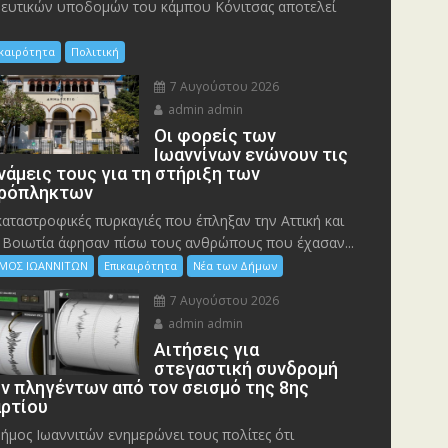
ευτικών υποδομών του κάμπου Κόνιτσας αποτελεί
ικαιρότητα
Πολιτική
7 Αυγούστου 2026
admin admin
Οι φορείς των
Ιωαννίνων ενώνουν τις
νάμεις τους για τη στήριξη των
ρόπληκτων
καταστροφικές πυρκαγιές που έπληξαν την Αττική και
 Bοιωτία άφησαν πίσω τους ανθρώπους που έχασαν...
ΜΟΣ ΙΩΑΝΝΙΤΩΝ
Επικαιρότητα
Νέα των Δήμων
7 Αυγούστου 2026
admin admin
Αιτήσεις για
στεγαστική συνδρομή
ν πληγέντων από τον σεισμό της 8ης
ρτίου
ήμος Ιωαννιτών ενημερώνει τους πολίτες ότι