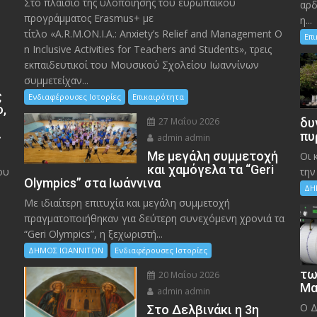
Στο πλαίσιο της υλοποίησης του ευρωπαϊκού
αρδ
προγράμματος Erasmus+ με
η...
τίτλο «A.R.M.ON.I.A.: Anxiety’s Relief and Management O
Επ
n Inclusive Activities for Teachers and Students», τρεις
εκπαιδευτικοί του Μουσικού Σχολείου Ιωαννίνων
συμμετείχαν...
ς
Ενδιαφέρουσες Ιστορίες
Επικαιρότητα
ο,
27 Μαΐου 2026
δυ
»
πυ
admin admin
Με μεγάλη συμμετοχή
Οι 
και χαμόγελα τα “Geri
ου
την
Olympics” στα Ιωάννινα
ΔΗ
Με ιδιαίτερη επιτυχία και μεγάλη συμμετοχή
πραγματοποιήθηκαν για δεύτερη συνεχόμενη χρονιά τα
“Geri Olympics”, η ξεχωριστή...
ΔΗΜΟΣ ΙΩΑΝΝΙΤΩΝ
Ενδιαφέρουσες Ιστορίες
τω
20 Μαΐου 2026
Μα
admin admin
Ο Δ
Στο Δελβινάκι η 3η