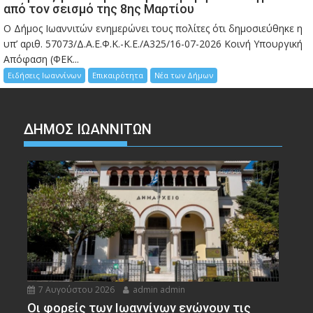
από τον σεισμό της 8ης Μαρτίου
Ο Δήμος Ιωαννιτών ενημερώνει τους πολίτες ότι δημοσιεύθηκε η
υπ’ αριθ. 57073/Δ.Α.Ε.Φ.Κ.-Κ.Ε./Α325/16-07-2026 Κοινή Υπουργική
Απόφαση (ΦΕΚ...
Ειδήσεις Ιωαννίνων
Επικαιρότητα
Νέα των Δήμων
ΔΗΜΟΣ ΙΩΑΝΝΙΤΩΝ
7 Αυγούστου 2026
admin admin
Οι φορείς των Ιωαννίνων ενώνουν τις