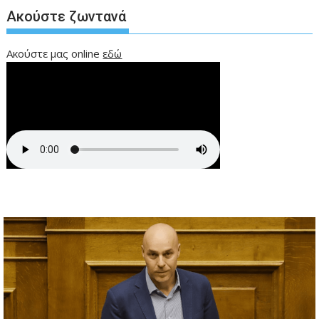
Ακούστε ζωντανά
Ακούστε μας online
εδώ