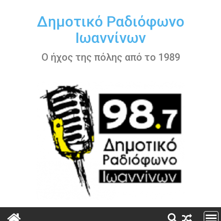
Περάστε
στο
Δημοτικό Ραδιόφωνο
περιεχόμενο
Ιωαννίνων
Ο ήχος της πόλης από το 1989