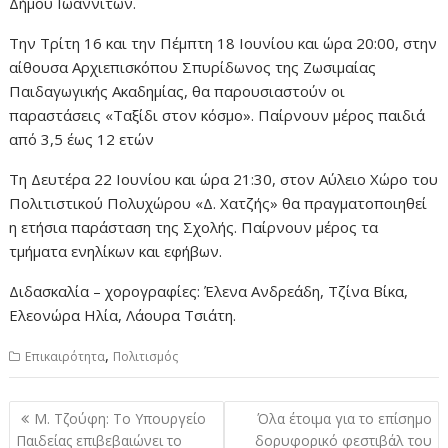
Δήμου Ιωαννιτών.
Την Τρίτη 16 και την Πέμπτη 18 Ιουνίου και ώρα 20:00, στην
αίθουσα Αρχιεπισκόπου Σπυρίδωνος της Ζωσιμαίας
Παιδαγωγικής Ακαδημίας, θα παρουσιαστούν οι
παραστάσεις «Ταξίδι στον κόσμο». Παίρνουν μέρος παιδιά
από 3,5 έως 12 ετών
Τη Δευτέρα 22 Ιουνίου και ώρα 21:30, στον Αύλειο Χώρο του
Πολιτιστικού Πολυχώρου «Δ. Χατζής» θα πραγματοποιηθεί
η ετήσια παράσταση της Σχολής. Παίρνουν μέρος τα
τμήματα ενηλίκων και εφήβων.
Διδασκαλία – χορογραφίες: Έλενα Ανδρεάδη, Τζίνα Βίκα,
Ελεονώρα Ηλία, Λάουρα Τσιάτη.
,
Επικαιρότητα
Πολιτισμός
Πλοήγηση
Μ. Τζούφη: Το Υπουργείο
Όλα έτοιμα για το επίσημο
άρθρων
Παιδείας επιβεβαιώνει το
δορυφορικό φεστιβάλ του