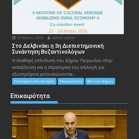
20 Μαΐου 2026
admin admin
Στο Δελβινάκι η 3η Διεπιστημονική
Συνάντηση Βυζαντινολόγων
Η σταθερή επένδυση του Δήμου Πωγωνίου στην
εκπαίδευση και η στρατηγική του επιλογή για
εξωστρέφεια μετουσιώνονται...
Ενδιαφέρουσες Ιστορίες
Επικαιρότητα
Νέα των Δήμων
Επικαιρότητα