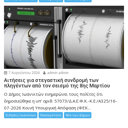
7 Αυγούστου 2026
admin admin
Αιτήσεις για στεγαστική συνδρομή των
πληγέντων από τον σεισμό της 8ης Μαρτίου
Ο Δήμος Ιωαννιτών ενημερώνει τους πολίτες ότι
δημοσιεύθηκε η υπ’ αριθ. 57073/Δ.Α.Ε.Φ.Κ.-Κ.Ε./Α325/16-
07-2026 Κοινή Υπουργική Απόφαση (ΦΕΚ...
Ειδήσεις Ιωαννίνων
Επικαιρότητα
Νέα των Δήμων