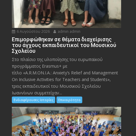
6 Αυγούστου 2026
admin admin
Eπιμορφώθηκαν σε θέματα διαχείρισης
του άγχους εκπαιδευτικοί του Μουσικού
Σχολείου
Στο πλαίσιο της υλοποίησης του ευρωπαϊκού
προγράμματος Erasmus+ με
τίτλο «A.R.M.ON.I.A.: Anxiety’s Relief and Management
On Inclusive Activities for Teachers and Students»,
τρεις εκπαιδευτικοί του Μουσικού Σχολείου
Ιωαννίνων συμμετείχαν...
Ενδιαφέρουσες Ιστορίες
Επικαιρότητα