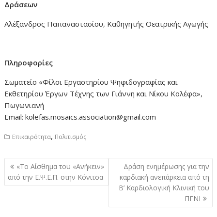
Δράσεων
Αλέξανδρος Παπαναστασίου, Καθηγητής Θεατρικής Αγωγής
Πληροφορίες
Σωματείο «Φίλοι Εργαστηρίου Ψηφιδογραφίας και
Εκθετηρίου Έργων Τέχνης των Γιάννη και Νίκου Κολέφα»,
Πωγωνιανή
Email: kolefas.mosaics.association@gmail.com
,
Επικαιρότητα
Πολιτισμός
Πλοήγηση
«Το Αίσθημα του «Ανήκειν»
Δράση ενημέρωσης για την
άρθρων
από την Ε.Ψ.Ε.Π. στην Κόνιτσα
καρδιακή ανεπάρκεια από τη
Β’ Καρδιολογική Κλινική του
ΠΓΝΙ