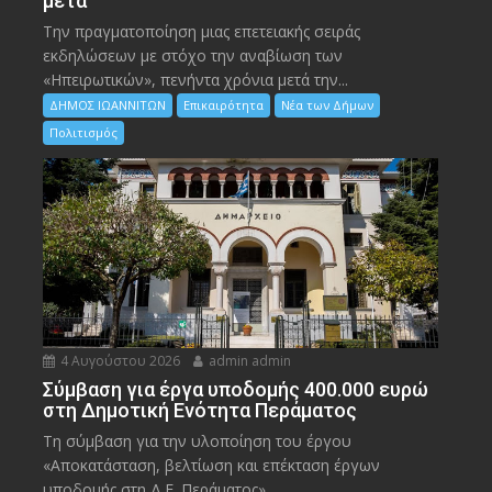
μετά
Την πραγματοποίηση μιας επετειακής σειράς
εκδηλώσεων με στόχο την αναβίωση των
«Ηπειρωτικών», πενήντα χρόνια μετά την...
ΔΗΜΟΣ ΙΩΑΝΝΙΤΩΝ
Επικαιρότητα
Νέα των Δήμων
Πολιτισμός
4 Αυγούστου 2026
admin admin
Σύμβαση για έργα υποδομής 400.000 ευρώ
στη Δημοτική Ενότητα Περάματος
Τη σύμβαση για την υλοποίηση του έργου
«Αποκατάσταση, βελτίωση και επέκταση έργων
υποδομής στη Δ.Ε. Περάματος»,...