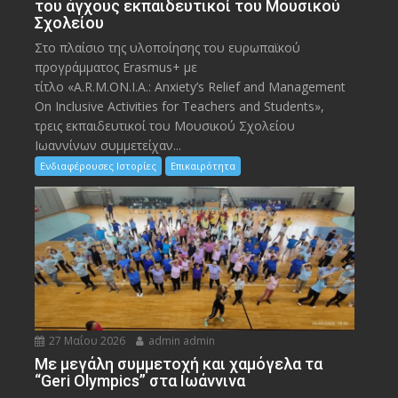
του άγχους εκπαιδευτικοί του Μουσικού
Σχολείου
Στο πλαίσιο της υλοποίησης του ευρωπαϊκού
προγράμματος Erasmus+ με
τίτλο «A.R.M.ON.I.A.: Anxiety’s Relief and Management
On Inclusive Activities for Teachers and Students»,
τρεις εκπαιδευτικοί του Μουσικού Σχολείου
Ιωαννίνων συμμετείχαν...
Ενδιαφέρουσες Ιστορίες
Επικαιρότητα
27 Μαΐου 2026
admin admin
Με μεγάλη συμμετοχή και χαμόγελα τα
“Geri Olympics” στα Ιωάννινα