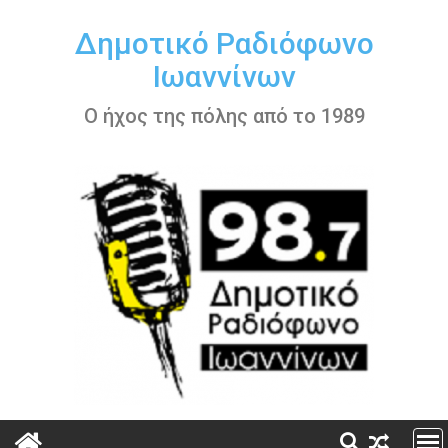
Περάστε
στο
Δημοτικό Ραδιόφωνο
περιεχόμενο
Ιωαννίνων
Ο ήχος της πόλης από το 1989