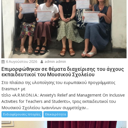
6 Αυγούστου 2026
admin admin
Eπιμορφώθηκαν σε θέματα διαχείρισης του άγχους
εκπαιδευτικοί του Μουσικού Σχολείου
Στο πλαίσιο της υλοποίησης του ευρωπαϊκού προγράμματος
Erasmus+ με
τίτλο «A.R.M.ON.I.A.: Anxiety’s Relief and Management On Inclusive
Activities for Teachers and Students», τρεις εκπαιδευτικοί του
Μουσικού Σχολείου Ιωαννίνων συμμετείχαν...
Ενδιαφέρουσες Ιστορίες
Επικαιρότητα