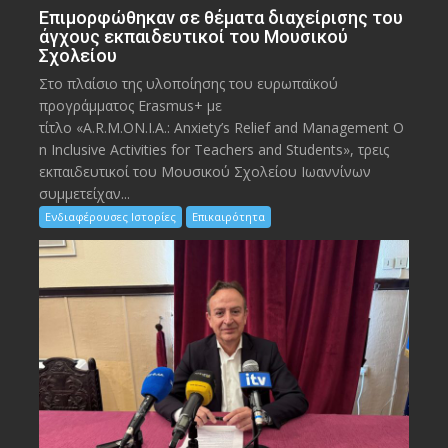
Eπιμορφώθηκαν σε θέματα διαχείρισης του
άγχους εκπαιδευτικοί του Μουσικού
Σχολείου
Στο πλαίσιο της υλοποίησης του ευρωπαϊκού
προγράμματος Erasmus+ με
τίτλο «A.R.M.ON.I.A.: Anxiety’s Relief and Management O
n Inclusive Activities for Teachers and Students», τρεις
εκπαιδευτικοί του Μουσικού Σχολείου Ιωαννίνων
συμμετείχαν...
Ενδιαφέρουσες Ιστορίες
Επικαιρότητα