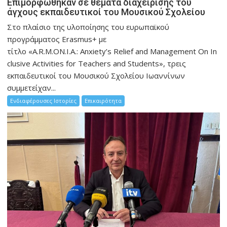
Eπιμορφώθηκαν σε θέματα διαχείρισης του
άγχους εκπαιδευτικοί του Μουσικού Σχολείου
Στο πλαίσιο της υλοποίησης του ευρωπαϊκού
προγράμματος Erasmus+ με
τίτλο «A.R.M.ON.I.A.: Anxiety’s Relief and Management On In
clusive Activities for Teachers and Students», τρεις
εκπαιδευτικοί του Μουσικού Σχολείου Ιωαννίνων
συμμετείχαν...
Ενδιαφέρουσες Ιστορίες
Επικαιρότητα