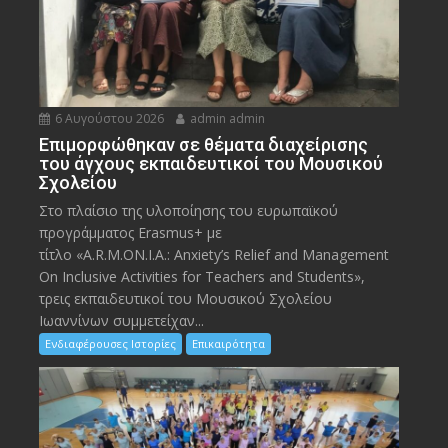
6 Αυγούστου 2026
admin admin
Eπιμορφώθηκαν σε θέματα διαχείρισης
του άγχους εκπαιδευτικοί του Μουσικού
Σχολείου
Στο πλαίσιο της υλοποίησης του ευρωπαϊκού
προγράμματος Erasmus+ με
τίτλο «A.R.M.ON.I.A.: Anxiety’s Relief and Management
On Inclusive Activities for Teachers and Students»,
τρεις εκπαιδευτικοί του Μουσικού Σχολείου
Ιωαννίνων συμμετείχαν...
Ενδιαφέρουσες Ιστορίες
Επικαιρότητα