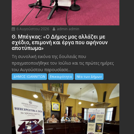
6 Αυγούστου 2026
admin admin
Θ. Μπέγκας: «Ο Δήμος μας αλλάζει με
σχέδιο, επιμονή και έργα που αφήνουν
αποτύπωμα»
Τη συνολική εικόνα της δουλειάς που
πραγματοποιήθηκε τον Ιούλιο και τις πρώτες ημέρες
του Αυγούστου παρουσίασε...
ΔΗΜΟΣ ΙΩΑΝΝΙΤΩΝ
Επικαιρότητα
Νέα των Δήμων