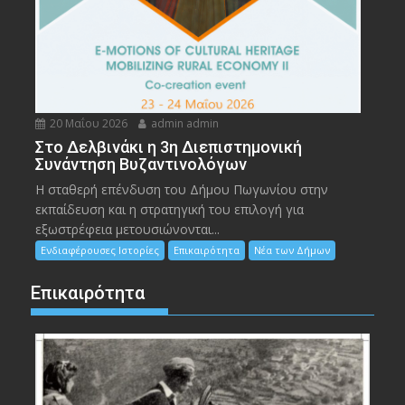
20 Μαΐου 2026
admin admin
Στο Δελβινάκι η 3η Διεπιστημονική
Συνάντηση Βυζαντινολόγων
Η σταθερή επένδυση του Δήμου Πωγωνίου στην
εκπαίδευση και η στρατηγική του επιλογή για
εξωστρέφεια μετουσιώνονται...
Ενδιαφέρουσες Ιστορίες
Επικαιρότητα
Νέα των Δήμων
Επικαιρότητα