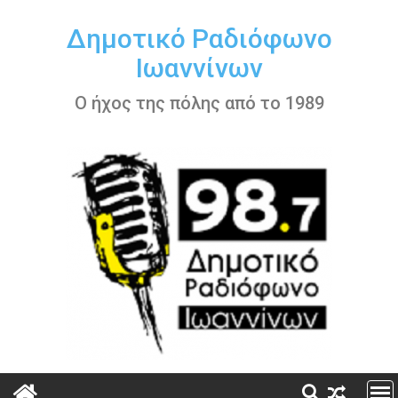
Περάστε
στο
Δημοτικό Ραδιόφωνο
περιεχόμενο
Ιωαννίνων
Ο ήχος της πόλης από το 1989