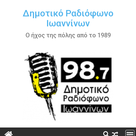
Περάστε
στο
Δημοτικό Ραδιόφωνο
περιεχόμενο
Ιωαννίνων
Ο ήχος της πόλης από το 1989