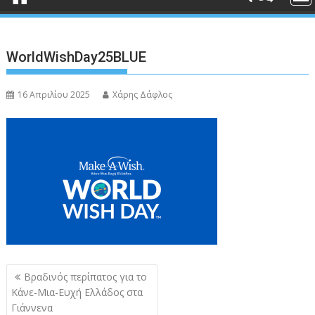
WorldWishDay25BLUE
16 Απριλίου 2025
Χάρης Δάφλος
Πλοήγηση
Βραδινός περίπατος για το
άρθρων
Κάνε-Μια-Ευχή Ελλάδος στα
Γιάννενα