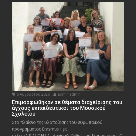
6 Αυγούστου 2026
admin admin
Eπιμορφώθηκαν σε θέματα διαχείρισης του
άγχους εκπαιδευτικοί του Μουσικού
Σχολείου
Στο πλαίσιο της υλοποίησης του ευρωπαϊκού
προγράμματος Erasmus+ με
τίτλο «A.R.M.ON.I.A.: Anxiety’s Relief and Management O