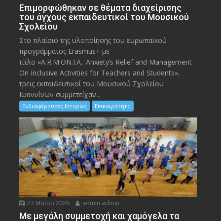
Eπιμορφώθηκαν σε θέματα διαχείρισης
του άγχους εκπαιδευτικοί του Μουσικού
Σχολείου
Στο πλαίσιο της υλοποίησης του ευρωπαϊκού
προγράμματος Erasmus+ με
τίτλο «A.R.M.ON.I.A.: Anxiety’s Relief and Management
On Inclusive Activities for Teachers and Students»,
τρεις εκπαιδευτικοί του Μουσικού Σχολείου
Ιωαννίνων συμμετείχαν...
Ενδιαφέρουσες Ιστορίες
Επικαιρότητα
27 Μαΐου 2026
admin admin
Με μεγάλη συμμετοχή και χαμόγελα τα