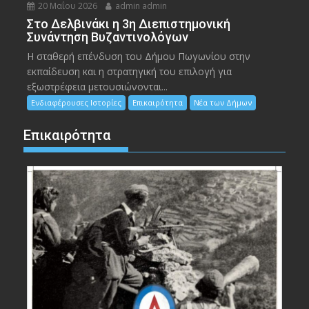
20 Μαΐου 2026
admin admin
Στο Δελβινάκι η 3η Διεπιστημονική
Συνάντηση Βυζαντινολόγων
Η σταθερή επένδυση του Δήμου Πωγωνίου στην
εκπαίδευση και η στρατηγική του επιλογή για
εξωστρέφεια μετουσιώνονται...
Ενδιαφέρουσες Ιστορίες
Επικαιρότητα
Νέα των Δήμων
Επικαιρότητα