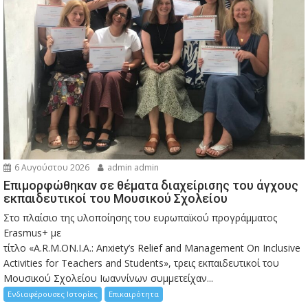
6 Αυγούστου 2026
admin admin
Eπιμορφώθηκαν σε θέματα διαχείρισης του άγχους
εκπαιδευτικοί του Μουσικού Σχολείου
Στο πλαίσιο της υλοποίησης του ευρωπαϊκού προγράμματος
Erasmus+ με
τίτλο «A.R.M.ON.I.A.: Anxiety’s Relief and Management On Inclusive
Activities for Teachers and Students», τρεις εκπαιδευτικοί του
Μουσικού Σχολείου Ιωαννίνων συμμετείχαν...
Ενδιαφέρουσες Ιστορίες
Επικαιρότητα