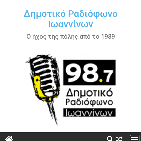
Περάστε
στο
Δημοτικό Ραδιόφωνο
περιεχόμενο
Ιωαννίνων
Ο ήχος της πόλης από το 1989