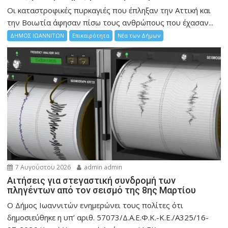
Οι καταστροφικές πυρκαγιές που έπληξαν την Αττική και
την Bοιωτία άφησαν πίσω τους ανθρώπους που έχασαν...
ΔΗΜΟΣ ΙΩΑΝΝΙΤΩΝ
Επικαιρότητα
Νέα των Δήμων
7 Αυγούστου 2026
admin admin
Αιτήσεις για στεγαστική συνδρομή των
πληγέντων από τον σεισμό της 8ης Μαρτίου
Ο Δήμος Ιωαννιτών ενημερώνει τους πολίτες ότι
δημοσιεύθηκε η υπ’ αριθ. 57073/Δ.Α.Ε.Φ.Κ.-Κ.Ε./Α325/16-