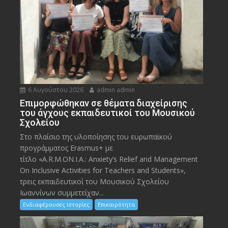
6 Αυγούστου 2026
admin admin
Eπιμορφώθηκαν σε θέματα διαχείρισης
του άγχους εκπαιδευτικοί του Μουσικού
Σχολείου
Στο πλαίσιο της υλοποίησης του ευρωπαϊκού
προγράμματος Erasmus+ με
τίτλο «A.R.M.ON.I.A.: Anxiety’s Relief and Management
On Inclusive Activities for Teachers and Students»,
τρεις εκπαιδευτικοί του Μουσικού Σχολείου
Ιωαννίνων συμμετείχαν...
Ενδιαφέρουσες Ιστορίες
Επικαιρότητα