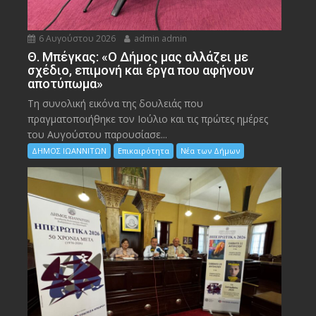
6 Αυγούστου 2026
admin admin
Θ. Μπέγκας: «Ο Δήμος μας αλλάζει με
σχέδιο, επιμονή και έργα που αφήνουν
αποτύπωμα»
Τη συνολική εικόνα της δουλειάς που
πραγματοποιήθηκε τον Ιούλιο και τις πρώτες ημέρες
του Αυγούστου παρουσίασε...
ΔΗΜΟΣ ΙΩΑΝΝΙΤΩΝ
Επικαιρότητα
Νέα των Δήμων