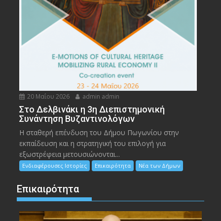
20 Μαΐου 2026
admin admin
Στο Δελβινάκι η 3η Διεπιστημονική
Συνάντηση Βυζαντινολόγων
Η σταθερή επένδυση του Δήμου Πωγωνίου στην
εκπαίδευση και η στρατηγική του επιλογή για
εξωστρέφεια μετουσιώνονται...
Ενδιαφέρουσες Ιστορίες
Επικαιρότητα
Νέα των Δήμων
Επικαιρότητα