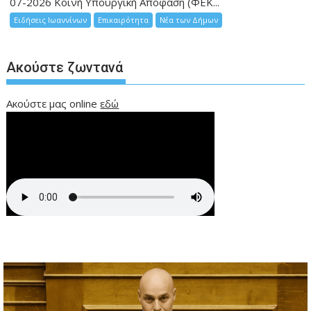
07-2026 Κοινή Υπουργική Απόφαση (ΦΕΚ...
Ειδήσεις Ιωαννίνων
Επικαιρότητα
Νέα των Δήμων
Ακούστε ζωντανά
Ακούστε μας online
εδώ