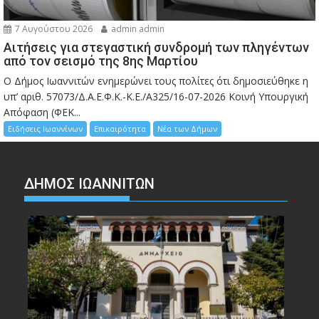
7 Αυγούστου 2026
admin admin
Αιτήσεις για στεγαστική συνδρομή των πληγέντων
από τον σεισμό της 8ης Μαρτίου
Ο Δήμος Ιωαννιτών ενημερώνει τους πολίτες ότι δημοσιεύθηκε η
υπ’ αριθ. 57073/Δ.Α.Ε.Φ.Κ.-Κ.Ε./Α325/16-07-2026 Κοινή Υπουργική
Απόφαση (ΦΕΚ...
Ειδήσεις Ιωαννίνων
Επικαιρότητα
Νέα των Δήμων
ΔΗΜΟΣ ΙΩΑΝΝΙΤΩΝ