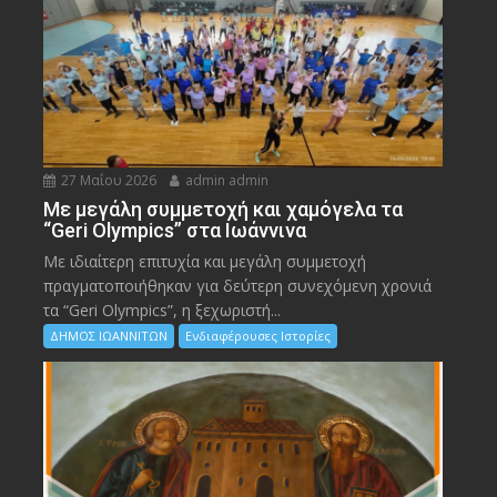
27 Μαΐου 2026
admin admin
Με μεγάλη συμμετοχή και χαμόγελα τα
“Geri Olympics” στα Ιωάννινα
Με ιδιαίτερη επιτυχία και μεγάλη συμμετοχή
πραγματοποιήθηκαν για δεύτερη συνεχόμενη χρονιά
τα “Geri Olympics”, η ξεχωριστή...
ΔΗΜΟΣ ΙΩΑΝΝΙΤΩΝ
Ενδιαφέρουσες Ιστορίες