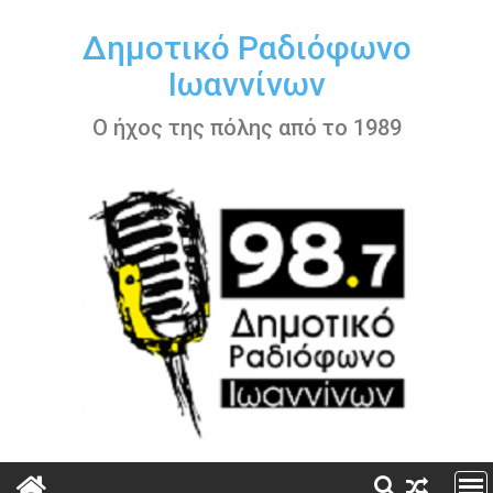
Περάστε
στο
Δημοτικό Ραδιόφωνο
περιεχόμενο
Ιωαννίνων
Ο ήχος της πόλης από το 1989