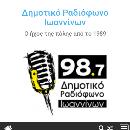
Περάστε
στο
Δημοτικό Ραδιόφωνο
περιεχόμενο
Ιωαννίνων
Ο ήχος της πόλης από το 1989