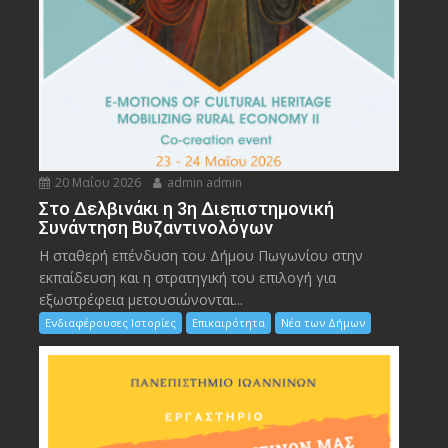
20 Μαΐου 2026
admin admin
Στο Δελβινάκι η 3η Διεπιστημονική
Συνάντηση Βυζαντινολόγων
Η σταθερή επένδυση του Δήμου Πωγωνίου στην
εκπαίδευση και η στρατηγική του επιλογή για
εξωστρέφεια μετουσιώνονται...
Ενδιαφέρουσες Ιστορίες
Επικαιρότητα
Νέα των Δήμων