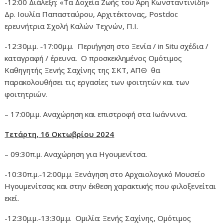
-12:00 Διάλεξη: «Τα Δοχεία Ζωής του Άρη Κωνσταντινίδη»
Δρ. Ιουλία Παπασταύρου, Αρχιτέκτονας, Postdoc
ερευνήτρια Σχολή Καλών Τεχνών, Π.Ι.
-12:30μ.μ. -17:00μ.μ. Περιήγηση στο Ξενία / in Situ σχέδια /
καταγραφή / έρευνα. Ο προσκεκλημένος Ομότιμος
Καθηγητής Ξενής Σαχίνης της ΣΚΤ, ΑΠΘ θα
παρακολουθήσει τις εργασίες των φοιτητών και των
φοιτητριών.
– 17:00μ.μ. Αναχώρηση και επιστροφή στα Ιωάννινα.
Τετάρτη, 16 Οκτωβρίου 2024
– 09:30π.μ. Αναχώρηση για Ηγουμενίτσα.
-10:30π.μ.-12:00μ.μ. Ξενάγηση στο Αρχαιολογικό Μουσείο
Ηγουμενίτσας και στην έκθεση χαρακτικής που φιλοξενείται
εκεί.
-12:30μ.μ.-13:30μ.μ. Ομιλία: Ξενής Σαχίνης, Ομότιμος