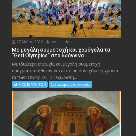
27 Μαΐου 2026
admin admin
Με μεγάλη συμμετοχή και χαμόγελα τα
“Geri Olympics” στα Ιωάννινα
Με ιδιαίτερη επιτυχία και μεγάλη συμμετοχή
πραγματοποιήθηκαν για δεύτερη συνεχόμενη χρονιά
τα “Geri Olympics”, η ξεχωριστή...
ΔΗΜΟΣ ΙΩΑΝΝΙΤΩΝ
Ενδιαφέρουσες Ιστορίες