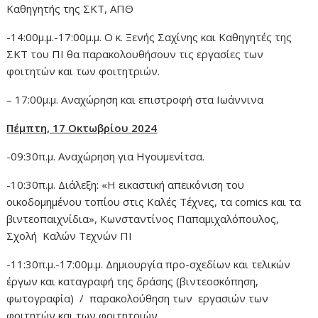
Καθηγητής της ΣΚΤ, ΑΠΘ
-14:00μ.μ.-17:00μ.μ. Ο κ. Ξενής Σαχίνης και Καθηγητές της
ΣΚΤ του ΠΙ θα παρακολουθήσουν τις εργασίες των
φοιτητών και των φοιτητριών.
– 17:00μ.μ. Αναχώρηση και επιστροφή στα Ιωάννινα
Πέμπτη, 17 Οκτωβρίου 2024
-09:30π.μ. Αναχώρηση για Ηγουμενίτσα.
-10:30π.μ. Διάλεξη: «Η εικαστική απεικόνιση του
οικοδομημένου τοπίου στις Καλές Τέχνες, τα comics και τα
βιντεοπαιχνίδια», Κωνσταντίνος Παπαμιχαλόπουλος,
Σχολή Καλών Τεχνών ΠΙ
-11:30π.μ.-17:00μ.μ. Δημιουργία προ-σχεδίων και τελικών
έργων και καταγραφή της δράσης (βιντεοσκόπηση,
φωτογραφία) / παρακολούθηση των εργασιών των
φοιτητών και των φοιτητριών.