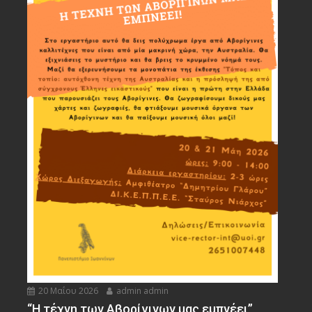
20 Μαΐου 2026
admin admin
“Η τέχνη των Αβορίγινων μας εμπνέει”