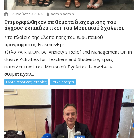
6 Αυγούστου 2026
admin admin
Eπιμορφώθηκαν σε θέματα διαχείρισης του
άγχους εκπαιδευτικοί του Μουσικού Σχολείου
Στο πλαίσιο της υλοποίησης του ευρωπαϊκού
προγράμματος Erasmus+ με
τίτλο «A.R.M.ON.I.A.: Anxiety’s Relief and Management On In
clusive Activities for Teachers and Students», τρεις
εκπαιδευτικοί του Μουσικού Σχολείου Ιωαννίνων
συμμετείχαν...
Ενδιαφέρουσες Ιστορίες
Επικαιρότητα