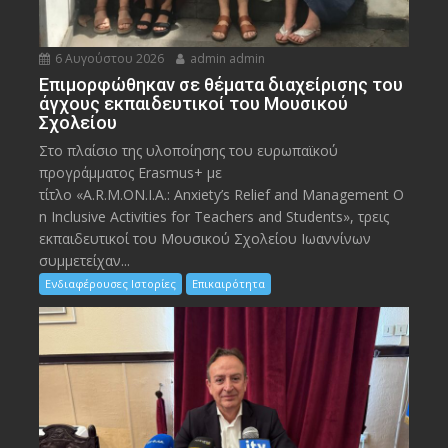
6 Αυγούστου 2026
admin admin
Eπιμορφώθηκαν σε θέματα διαχείρισης του
άγχους εκπαιδευτικοί του Μουσικού
Σχολείου
Στο πλαίσιο της υλοποίησης του ευρωπαϊκού
προγράμματος Erasmus+ με
τίτλο «A.R.M.ON.I.A.: Anxiety’s Relief and Management O
n Inclusive Activities for Teachers and Students», τρεις
εκπαιδευτικοί του Μουσικού Σχολείου Ιωαννίνων
συμμετείχαν...
Ενδιαφέρουσες Ιστορίες
Επικαιρότητα