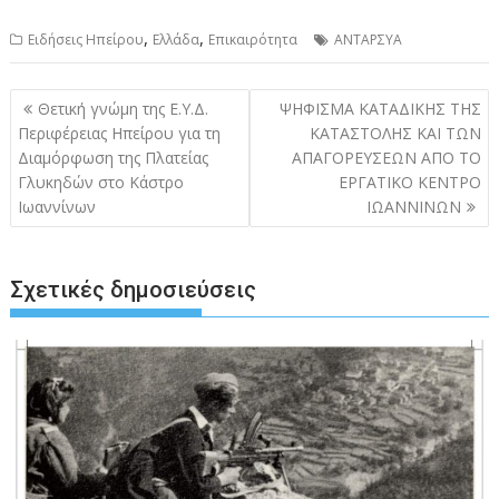
,
,
Ειδήσεις Ηπείρου
Ελλάδα
Επικαιρότητα
ΑΝΤΑΡΣΥΑ
Πλοήγηση
Θετική γνώμη της Ε.Υ.Δ.
ΨΗΦΙΣΜΑ ΚΑΤΑΔΙΚΗΣ ΤΗΣ
άρθρων
Περιφέρειας Ηπείρου για τη
ΚΑΤΑΣΤΟΛΗΣ ΚΑΙ ΤΩΝ
Διαμόρφωση της Πλατείας
ΑΠΑΓΟΡΕΥΣΕΩΝ ΑΠΟ ΤΟ
Γλυκηδών στο Κάστρο
ΕΡΓΑΤΙΚΟ ΚΕΝΤΡΟ
Ιωαννίνων
ΙΩΑΝΝΙΝΩΝ
Σχετικές δημοσιεύσεις