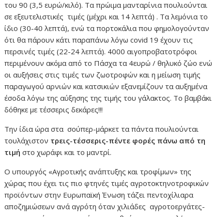
του 90 (3,5 ευρώ/κιλό). Τα πρώιμα μανταρίνια πουλιούνται
σε εξευτελιστικές τιμές (μέχρι και 14 λεπτά) . Τα λεμόνια το
ίδιο (30-40 λεπτά), ενώ τα πορτοκάλια που φημολογούνταν
ότι θα πάρουν κάτι παραπάνω λόγω covid 19 έχουν τις
περσινές τιμές (22-24 λεπτά). 4000 αιγοπροβατοτρόφοι
περιμένουν ακόμα από το Πάσχα τα 4ευρώ / θηλυκό ζώο ενώ
οι αυξήσεις στις τιμές των ζωοτροφών και η μείωση τιμής
παραγωγού αρνιών και κατσικιών εξανεμίζουν τα αυξημένα
έσοδα λόγω της αύξησης της τιμής του γάλακτος. Το βαμβάκι
δόθηκε με τέσσερις δεκάρες!!!
Την ίδια ώρα στα σούπερ-μάρκετ τα πάντα πουλιούνται
τουλάχιστον
τρεις-τέσσερις-πέντε φορές πάνω από τη
τιμή
στο χωράφι και το μαντρί.
Ο υπουργός «Αγροτικής ανάπτυξης και τροφίμων» της
χώρας που έχει τις πιο φτηνές τιμές αγροτοκτηνοτροφικών
προϊόντων στην Ευρωπαϊκή Ένωση τάζει πεντοχίλιαρα
αποζημιώσεων ανά αγρότη όταν χιλιάδες αγροτοεργάτες-