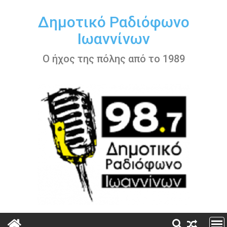
Περάστε
στο
Δημοτικό Ραδιόφωνο
περιεχόμενο
Ιωαννίνων
Ο ήχος της πόλης από το 1989