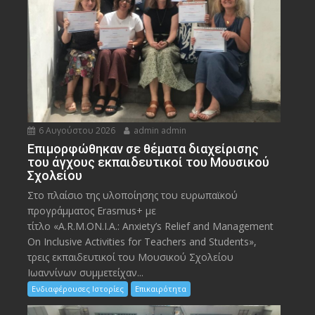
6 Αυγούστου 2026
admin admin
Eπιμορφώθηκαν σε θέματα διαχείρισης
του άγχους εκπαιδευτικοί του Μουσικού
Σχολείου
Στο πλαίσιο της υλοποίησης του ευρωπαϊκού
προγράμματος Erasmus+ με
τίτλο «A.R.M.ON.I.A.: Anxiety’s Relief and Management
On Inclusive Activities for Teachers and Students»,
τρεις εκπαιδευτικοί του Μουσικού Σχολείου
Ιωαννίνων συμμετείχαν...
Ενδιαφέρουσες Ιστορίες
Επικαιρότητα