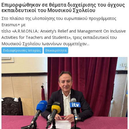
Eπιμορφώθηκαν σε θέματα διαχείρισης του άγχους
εκπαιδευτικοί του Μουσικού Σχολείου
Στο πλαίσιο της υλοποίησης του ευρωπαϊκού προγράμματος
Erasmus+ με
τίτλο «A.R.M.ON.I.A.: Anxiety’s Relief and Management On Inclusive
Activities for Teachers and Students», τρεις εκπαιδευτικοί του
Μουσικού Σχολείου Ιωαννίνων συμμετείχαν...
Ενδιαφέρουσες Ιστορίες
Επικαιρότητα