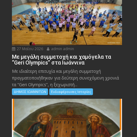
27 Μαΐου 2026
admin admin
Με μεγάλη συμμετοχή και χαμόγελα τα
“Geri Olympics” στα Ιωάννινα
Με ιδιαίτερη επιτυχία και μεγάλη συμμετοχή
πραγματοποιήθηκαν για δεύτερη συνεχόμενη χρονιά
τα “Geri Olympics”, η ξεχωριστή...
ΔΗΜΟΣ ΙΩΑΝΝΙΤΩΝ
Ενδιαφέρουσες Ιστορίες