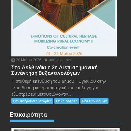
20 Μαΐου 2026
admin admin
Στο Δελβινάκι η 3η Διεπιστημονική
Συνάντηση Βυζαντινολόγων
Η σταθερή επένδυση του Δήμου Πωγωνίου στην
εκπαίδευση και η στρατηγική του επιλογή για
εξωστρέφεια μετουσιώνονται...
Ενδιαφέρουσες Ιστορίες
Επικαιρότητα
Νέα των Δήμων
Επικαιρότητα