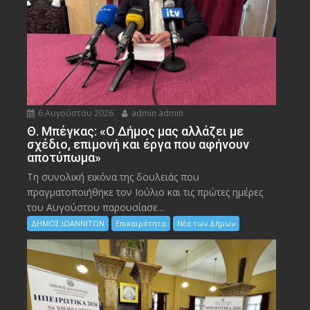
6 Αυγούστου 2026
admin admin
Θ. Μπέγκας: «Ο Δήμος μας αλλάζει με
σχέδιο, επιμονή και έργα που αφήνουν
αποτύπωμα»
Τη συνολική εικόνα της δουλειάς που
πραγματοποιήθηκε τον Ιούλιο και τις πρώτες ημέρες
του Αυγούστου παρουσίασε...
ΔΗΜΟΣ ΙΩΑΝΝΙΤΩΝ
Επικαιρότητα
Νέα των Δήμων