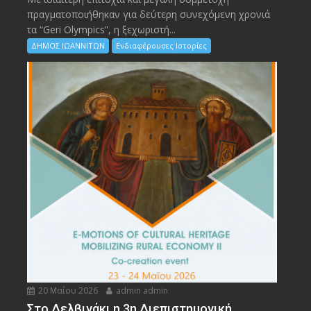
πραγματοποιήθηκαν για δεύτερη συνεχόμενη χρονιά
τα “Geri Olympics”, η ξεχωριστή...
ΔΗΜΟΣ ΙΩΑΝΝΙΤΩΝ
Ενδιαφέρουσες Ιστορίες
20 Μαΐου 2026
admin admin
Στο Δελβινάκι η 3η Διεπιστημονική