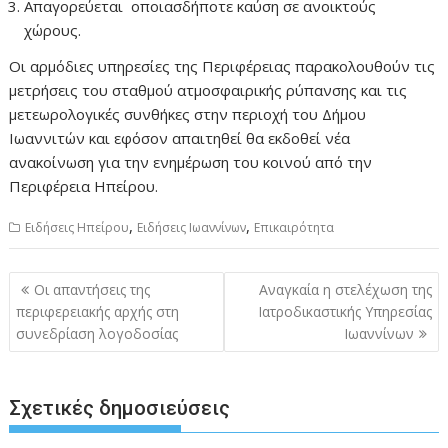
Απαγορεύεται οποιασδήποτε καύση σε ανοικτούς
χώρους.
Οι αρμόδιες υπηρεσίες της Περιφέρειας παρακολουθούν τις
μετρήσεις του σταθμού ατμοσφαιρικής ρύπανσης και τις
μετεωρολογικές συνθήκες στην περιοχή του Δήμου
Ιωαννιτών και εφόσον απαιτηθεί θα εκδοθεί νέα
ανακοίνωση για την ενημέρωση του κοινού από την
Περιφέρεια Ηπείρου.
,
,
Ειδήσεις Ηπείρου
Ειδήσεις Ιωαννίνων
Επικαιρότητα
Πλοήγηση
Οι απαντήσεις της
Αναγκαία η στελέχωση της
άρθρων
περιφερειακής αρχής στη
Ιατροδικαστικής Υπηρεσίας
συνεδρίαση λογοδοσίας
Ιωαννίνων
Σχετικές δημοσιεύσεις