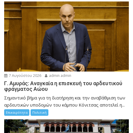
7 Αυγούστου 2026
admin admin
Γ. Αμυράς: Αναγκαία η επισκευή του αρδευτικού
φράγματος Αώου
Σημαντικό βήμα για τη διατήρηση και την αναβάθμιση των
αρδευτικών υποδομών του κάμπου Κόνιτσας αποτελεί η...
Επικαιρότητα
Πολιτική