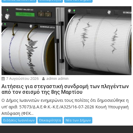
7 Αυγούστου 2026
admin admin
Αιτήσεις για στεγαστική συνδρομή των πληγέντων
από τον σεισμό της 8ης Μαρτίου
Ο Δήμος Ιωαννιτών ενημερώνει τους πολίτες ότι δημοσιεύθηκε η
υπ’ αριθ. 57073/Δ.Α.Ε.Φ.Κ.-Κ.Ε./Α325/16-07-2026 Κοινή Υπουργική
Απόφαση (ΦΕΚ...
Ειδήσεις Ιωαννίνων
Επικαιρότητα
Νέα των Δήμων