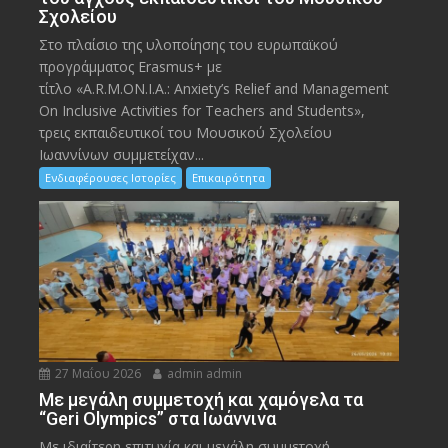
Σχολείου
Στο πλαίσιο της υλοποίησης του ευρωπαϊκού
προγράμματος Erasmus+ με
τίτλο «A.R.M.ON.I.A.: Anxiety’s Relief and Management
On Inclusive Activities for Teachers and Students»,
τρεις εκπαιδευτικοί του Μουσικού Σχολείου
Ιωαννίνων συμμετείχαν...
Ενδιαφέρουσες Ιστορίες
Επικαιρότητα
27 Μαΐου 2026
admin admin
Με μεγάλη συμμετοχή και χαμόγελα τα
“Geri Olympics” στα Ιωάννινα
Με ιδιαίτερη επιτυχία και μεγάλη συμμετοχή