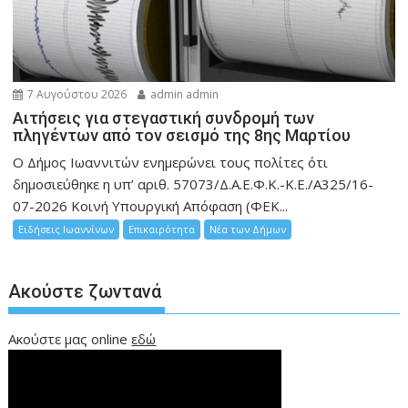
7 Αυγούστου 2026
admin admin
Αιτήσεις για στεγαστική συνδρομή των
πληγέντων από τον σεισμό της 8ης Μαρτίου
Ο Δήμος Ιωαννιτών ενημερώνει τους πολίτες ότι
δημοσιεύθηκε η υπ’ αριθ. 57073/Δ.Α.Ε.Φ.Κ.-Κ.Ε./Α325/16-
07-2026 Κοινή Υπουργική Απόφαση (ΦΕΚ...
Ειδήσεις Ιωαννίνων
Επικαιρότητα
Νέα των Δήμων
Ακούστε ζωντανά
Ακούστε μας online
εδώ