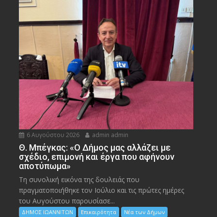
6 Αυγούστου 2026
admin admin
Θ. Μπέγκας: «Ο Δήμος μας αλλάζει με
σχέδιο, επιμονή και έργα που αφήνουν
αποτύπωμα»
Τη συνολική εικόνα της δουλειάς που
πραγματοποιήθηκε τον Ιούλιο και τις πρώτες ημέρες
του Αυγούστου παρουσίασε...
ΔΗΜΟΣ ΙΩΑΝΝΙΤΩΝ
Επικαιρότητα
Νέα των Δήμων