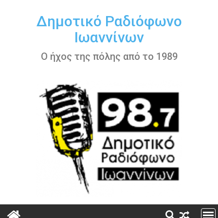
Περάστε
στο
Δημοτικό Ραδιόφωνο
περιεχόμενο
Ιωαννίνων
Ο ήχος της πόλης από το 1989