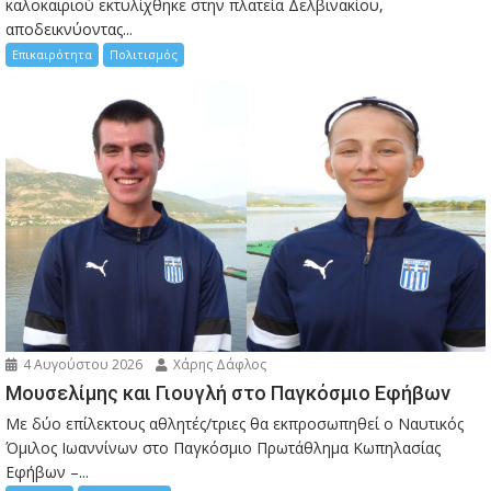
καλοκαιριού εκτυλίχθηκε στην πλατεία Δελβινακίου,
αποδεικνύοντας...
Επικαιρότητα
Πολιτισμός
4 Αυγούστου 2026
Χάρης Δάφλος
Μουσελίμης και Γιουγλή στο Παγκόσμιο Εφήβων
Mε δύο επίλεκτους αθλητές/τριες θα εκπροσωπηθεί ο Ναυτικός
Όμιλος Ιωαννίνων στο Παγκόσμιο Πρωτάθλημα Κωπηλασίας
Εφήβων –...