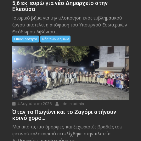
5,6 εκ. ευρώ για νέο Δημαρχείο στην
Ελεούσα
Ιστορικό βήμα για την υλοποίηση ενός εμβληματικού
έργου αποτελεί η απόφαση του Υπουργού Εσωτερικών
Θεόδωρου Λιβάνιου...
Επικαιρότητα
Νέα των Δήμων
4 Αυγούστου 2026
admin admin
Όταν το Πωγώνι και το Ζαγόρι στήνουν
κοινό χορό…
Μια από τις πιο όμορφες και ξεχωριστές βραδιές του
φετινού καλοκαιριού εκτυλίχθηκε στην πλατεία
Δελβινακίου, αποδεικνύοντας...