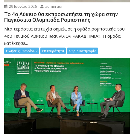
29 Ιουνίου 2026
admin admin
Το 4ο Λύκειο θα εκπροσωπήσει τη χώρα στην
Παγκόσμια Ολυμπιάδα Ρομποτικής
Μια τεράστια επιτυχία σημείωσε η ομάδα ρομποτικής του
4ου Γενικού Λυκείου Ιωαννίνων «ΑΚΑΔΗΜΙΑ». Η ομάδα
κατέκτησε...
Ειδήσεις Ιωαννίνων
Επικαιρότητα
Χωρίς κατηγορία