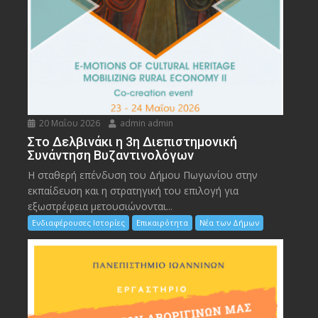
20 Μαΐου 2026
admin admin
Στο Δελβινάκι η 3η Διεπιστημονική
Συνάντηση Βυζαντινολόγων
Η σταθερή επένδυση του Δήμου Πωγωνίου στην
εκπαίδευση και η στρατηγική του επιλογή για
εξωστρέφεια μετουσιώνονται...
Ενδιαφέρουσες Ιστορίες
Επικαιρότητα
Νέα των Δήμων