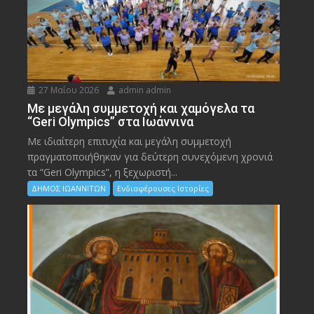
27 Μαΐου 2026
admin admin
Με μεγάλη συμμετοχή και χαμόγελα τα
“Geri Olympics” στα Ιωάννινα
Με ιδιαίτερη επιτυχία και μεγάλη συμμετοχή
πραγματοποιήθηκαν για δεύτερη συνεχόμενη χρονιά
τα “Geri Olympics”, η ξεχωριστή...
ΔΗΜΟΣ ΙΩΑΝΝΙΤΩΝ
Ενδιαφέρουσες Ιστορίες