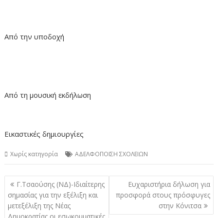
Από την υποδοχή
Από τη μουσική εκδήλωση
Εικαστικές δημιουργίες
Χωρίς κατηγορία
ΑΔΕΛΦΟΠΟΙΣΗ ΣΧΟΛΕΙΩΝ
Πλοήγηση
Γ.Τσαούσης (ΝΔ)-Ιδιαίτερης
Ευχαριστήρια δήλωση για
άρθρων
σημασίας για την εξέλιξη και
προσφορά στους πρόσφυγες
μετεξέλιξη της Νέας
στην Κόνιτσα
Δημοκρατίας οι εσωκομματικές