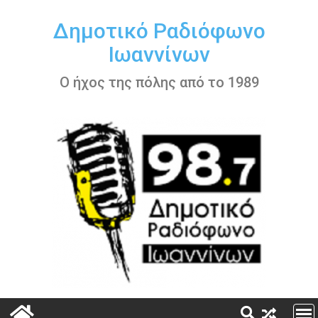
Περάστε
στο
Δημοτικό Ραδιόφωνο
περιεχόμενο
Ιωαννίνων
Ο ήχος της πόλης από το 1989