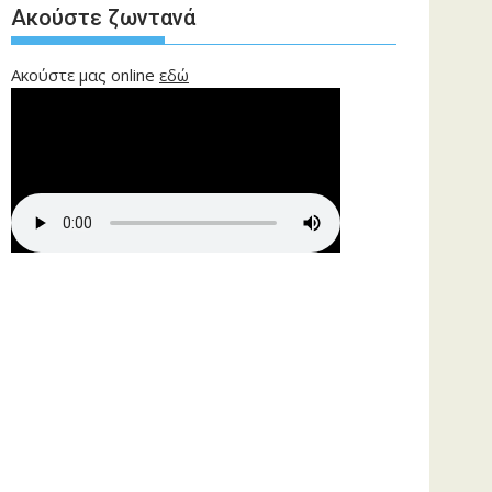
Ακούστε ζωντανά
Ακούστε μας online
εδώ