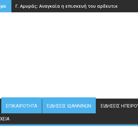
Γ. Αμυράς: Αναγκαία η επισκευή του αρδευτικού φράγ
θρα
ΕΠΙΚΑΙΡΌΤΗΤΑ
ΕΙΔΉΣΕΙΣ ΙΩΑΝΝΊΝΩΝ
ΕΙΔΉΣΕΙΣ ΗΠΕΊΡΟ
ΧΕΊΑ