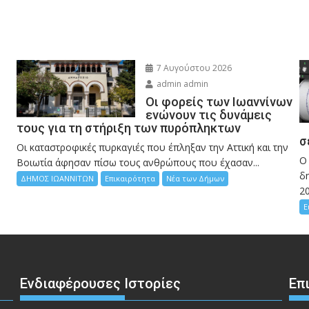
7 Αυγούστου 2026
admin admin
Οι φορείς των Ιωαννίνων
ενώνουν τις δυνάμεις
τους για τη στήριξη των πυρόπληκτων
σ
Οι καταστροφικές πυρκαγιές που έπληξαν την Αττική και την
Ο
Bοιωτία άφησαν πίσω τους ανθρώπους που έχασαν...
δη
ΔΗΜΟΣ ΙΩΑΝΝΙΤΩΝ
Επικαιρότητα
Νέα των Δήμων
2
Ε
Ενδιαφέρουσες Ιστορίες
Επ