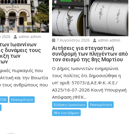
 2026
admin admin
7 Αυγούστου 2026
admin admin
 των Ιωαννίνων
Αιτήσεις για στεγαστική
ις δυνάμεις τους
συνδρομή των πληγέντων από
ριξη των
τον σεισμό της 8ης Μαρτίου
των
Ο Δήμος Ιωαννιτών ενημερώνει
φικές πυρκαγιές που
τους πολίτες ότι δημοσιεύθηκε η
Αττική και την Bοιωτία
υπ’ αριθ. 57073/Δ.Α.Ε.Φ.Κ.-Κ.Ε./
ω τους ανθρώπους που
Α325/16-07-2026 Κοινή Υπουργική
Απόφαση (ΦΕΚ...
ΤΩΝ
Επικαιρότητα
Ειδήσεις Ιωαννίνων
Επικαιρότητα
Νέα των Δήμων