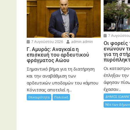
7 Αυγούστου
7 Αυγούστου 2026
admin admin
Οι φορείς
ενώνουν τ
Γ. Αμυράς: Αναγκαία η
για τη στή
επισκευή του αρδευτικού
πυρόπληκ
φράγματος Αώου
Οι καταστρο
Σημαντικό βήμα για τη διατήρηση
έπληξαν την 
και την αναβάθμιση των
άφησαν πίσ
αρδευτικών υποδομών του κάμπου
έχασαν...
Κόνιτσας αποτελεί η...
ΔΗΜΟΣ ΙΩΑΝΝΙ
Επικαιρότητα
Πολιτική
Νέα των Δήμων