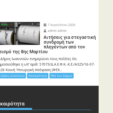
7 Αυγούστου 2026
admin admin
Αιτήσεις για στεγαστική
συνδρομή των
πληγέντων από τον
εισμό της 8ης Μαρτίου
 Δήμος Ιωαννιτών ενημερώνει τους πολίτες ότι
μοσιεύθηκε η υπ’ αριθ. 57073/Δ.Α.Ε.Φ.Κ.-Κ.Ε./Α325/16-07-
026 Κοινή Υπουργική Απόφαση (ΦΕΚ...
ιδήσεις Ιωαννίνων
Επικαιρότητα
Νέα των Δήμων
ικαιρότητα