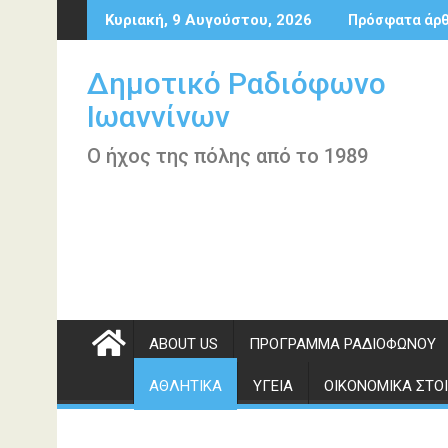
Περάστε
Κυριακή, 9 Αυγούστου, 2026
Πρόσφατα άρ
στο
περιεχόμενο
Δημοτικό Ραδιόφωνο
Ιωαννίνων
Ο ήχος της πόλης από το 1989
ABOUT US
ΠΡΌΓΡΑΜΜΑ ΡΑΔΙΟΦΏΝΟΥ
ΑΘΛΗΤΙΚΆ
ΥΓΕΊΑ
ΟΙΚΟΝΟΜΙΚΆ ΣΤΟΙ