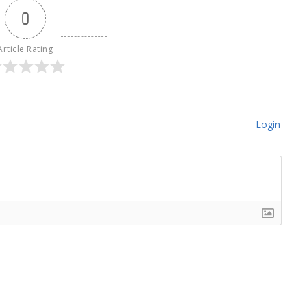
0
Article Rating
Login