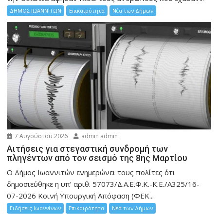
ΔΗΜΟΣ ΙΩΑΝΝΙΤΩΝ
Επικαιρότητα
Νέα των Δήμων
7 Αυγούστου 2026
admin admin
Αιτήσεις για στεγαστική συνδρομή των
πληγέντων από τον σεισμό της 8ης Μαρτίου
Ο Δήμος Ιωαννιτών ενημερώνει τους πολίτες ότι
δημοσιεύθηκε η υπ’ αριθ. 57073/Δ.Α.Ε.Φ.Κ.-Κ.Ε./Α325/16-
07-2026 Κοινή Υπουργική Απόφαση (ΦΕΚ...
Ειδήσεις Ιωαννίνων
Επικαιρότητα
Νέα των Δήμων