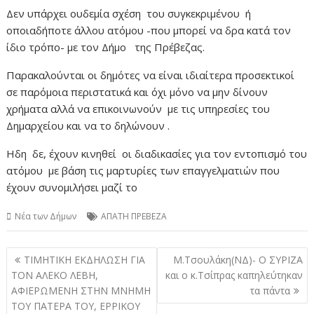
Δεν υπάρχει ουδεμία σχέση του συγκεκριμένου ή
οποιαδήποτε άλλου ατόμου -που μπορεί να δρα κατά τον
ίδιο τρόπο- με τον Δήμο της Πρέβεζας.
Παρακαλούνται οι δημότες να είναι ιδιαίτερα προσεκτικοί
σε παρόμοια περιστατικά και όχι μόνο να μην δίνουν
χρήματα αλλά να επικοινωνούν με τις υπηρεσίες του
Δημαρχείου και να το δηλώνουν .
Ηδη δε, έχουν κινηθεί οι διαδικασίες για τον εντοπισμό του
ατόμου με βάση τις μαρτυρίες των επαγγελματιών που
έχουν συνομιλήσει μαζί το
Νέα των Δήμων
ΑΠΑΤΗ ΠΡΕΒΕΖΑ
Πλοήγηση
ΤΙΜΗΤΙΚΗ ΕΚΔΗΛΩΣΗ ΓΙΑ
Μ.Τσουλάκη(ΝΔ)- Ο ΣΥΡΙΖΑ
άρθρων
ΤΟΝ ΑΛΕΚΟ ΛΕΒΗ,
και ο κ.Τσίπρας καπηλεύτηκαν
ΑΦΙΕΡΩΜΕΝΗ ΣΤΗΝ ΜΝΗΜΗ
τα πάντα
ΤΟΥ ΠΑΤΕΡΑ ΤΟΥ, ΕΡΡΙΚΟΥ