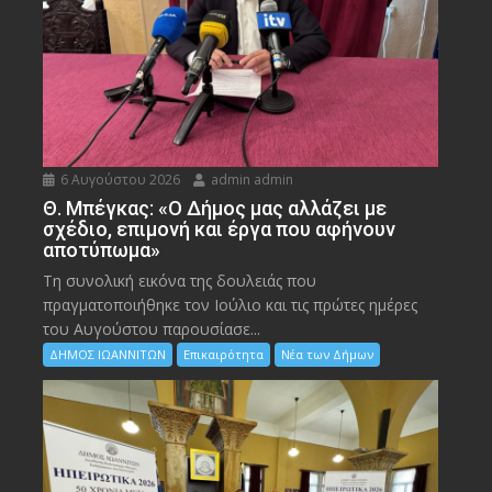
6 Αυγούστου 2026
admin admin
Θ. Μπέγκας: «Ο Δήμος μας αλλάζει με
σχέδιο, επιμονή και έργα που αφήνουν
αποτύπωμα»
Τη συνολική εικόνα της δουλειάς που
πραγματοποιήθηκε τον Ιούλιο και τις πρώτες ημέρες
του Αυγούστου παρουσίασε...
ΔΗΜΟΣ ΙΩΑΝΝΙΤΩΝ
Επικαιρότητα
Νέα των Δήμων