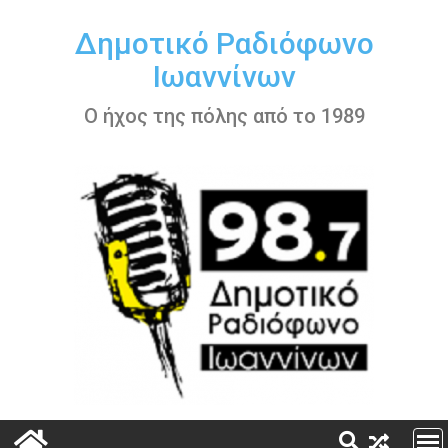
Περάστε
στο
Δημοτικό Ραδιόφωνο
περιεχόμενο
Ιωαννίνων
Ο ήχος της πόλης από το 1989