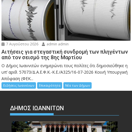
7 Αυγούστου 2026
admin admin
Αιτήσεις για στεγαστική συνδρομή των πληγέντων
από τον σεισμό της 8ης Μαρτίου
Ο Δήμος Ιωαννιτών ενημερώνει τους πολίτες ότι δημοσιεύθηκε η
υπ’ αριθ. 57073/Δ.Α.Ε.Φ.Κ.-Κ.Ε./Α325/16-07-2026 Κοινή Υπουργική
Απόφαση (ΦΕΚ...
Ειδήσεις Ιωαννίνων
Επικαιρότητα
Νέα των Δήμων
ΔΗΜΟΣ ΙΩΑΝΝΙΤΩΝ