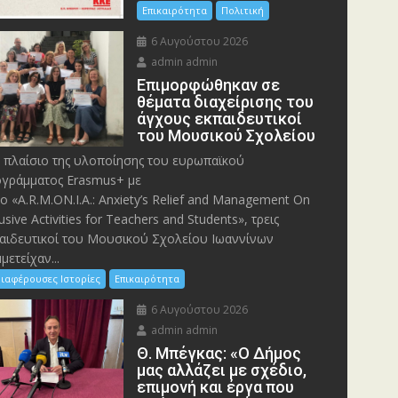
Επικαιρότητα
Πολιτική
6 Αυγούστου 2026
admin admin
Eπιμορφώθηκαν σε
θέματα διαχείρισης του
άγχους εκπαιδευτικοί
του Μουσικού Σχολείου
 πλαίσιο της υλοποίησης του ευρωπαϊκού
γράμματος Erasmus+ με
λο «A.R.M.ON.I.A.: Anxiety’s Relief and Management On
lusive Activities for Teachers and Students», τρεις
αιδευτικοί του Μουσικού Σχολείου Ιωαννίνων
μετείχαν...
ιαφέρουσες Ιστορίες
Επικαιρότητα
6 Αυγούστου 2026
admin admin
Θ. Μπέγκας: «Ο Δήμος
μας αλλάζει με σχέδιο,
επιμονή και έργα που