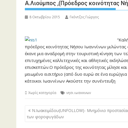
Α.Λιούμπος ,(Πρόεδρος κοινότητας Νήσ
8 Οκτωβρίου 2015
Γκόντζος Γιώργος
“Καλή
πρόεδρος κοινότητας Νήσου Ιωαννίνων μιλώντας σ
έκανε μια αναδρομή στην τουριστική κίνηση των τ
επιτυχημένες καλλιτεχνικές και αθλητικές εκδηλώ
επισκεπτών.Ο πρόεδρος της κοινότητας μίλησε και
μειωμένο εισιτήριο (από δυο ευρώ σε ένα ευρώ)για
κάτοικοι Ιωαννίνων Ακούστε την συνέντευξη
Χωρίς κατηγορία
νησι ιωαννινων
Πλοήγηση
Ν.Ιωακειμίδου(UNFOLLOW)- Μνημόνιο προστασία
άρθρων
των φοροφυγάδων