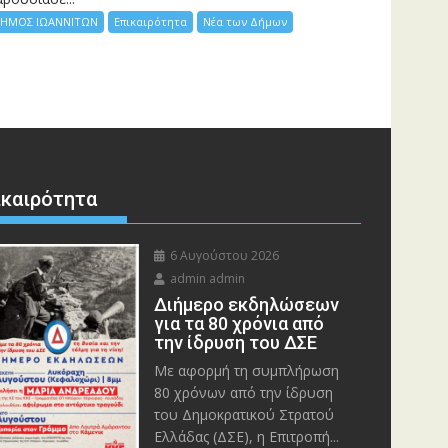
ΗΜΟΣ ΙΩΑΝΝΙΤΩΝ
Επικαιρότητα
Νέα των Δήμων
ικαιρότητα
6 Αυγούστου 2026
admin admin
Διήμερο εκδηλώσεων
για τα 80 χρόνια από
την ίδρυση του ΔΣΕ
Με αφορμή τη συμπλήρωση
80 χρόνων από την ίδρυση
του Δημοκρατικού Στρατού
Ελλάδας (ΔΣΕ), η Επιτροπή...