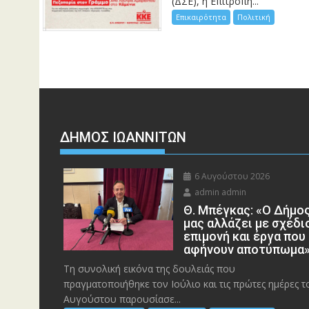
(ΔΣΕ), η Επιτροπή...
Επικαιρότητα
Πολιτική
ΔΗΜΟΣ ΙΩΑΝΝΙΤΩΝ
6 Αυγούστου 2026
admin admin
Θ. Μπέγκας: «Ο Δήμο
μας αλλάζει με σχέδι
επιμονή και έργα που
αφήνουν αποτύπωμα
Τη συνολική εικόνα της δουλειάς που
πραγματοποιήθηκε τον Ιούλιο και τις πρώτες ημέρες τ
Αυγούστου παρουσίασε...