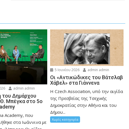
5 Ιουνίου 2026
admin admin
Οι «Αντικώδικες του Βάτσλαβ
Χάβελ» στα Γιάννενα
026
admin admin
Η Czech Association, υπό την αιγίδα
 του Δημάρχου
της Πρεσβείας της Τσεχικής
 Θ. Μπέγκα στο 5ο
Δημοκρατίας στην Αθήνα και του
cademy
Δήμου...
ina Academy, που
Χωρίς κατηγορία
ήθηκε στα Ιωάννινα με