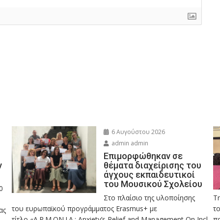
6 Αυγούστου 2026
admin admin
Eπιμορφώθηκαν σε
ν
θέματα διαχείρισης του
άγχους εκπαιδευτικοί
του Μουσικού Σχολείου
0
Στο πλαίσιο της υλοποίησης
Τ
του ευρωπαϊκού προγράμματος Erasmus+ με
το
ας
τίτλο «A.R.M.ON.I.A.: Anxiety’s Relief and Management On Incl
πα