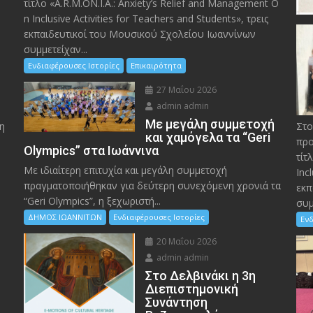
τίτλο «A.R.M.ON.I.A.: Anxiety’s Relief and Management O
n Inclusive Activities for Teachers and Students», τρεις
εκπαιδευτικοί του Μουσικού Σχολείου Ιωαννίνων
συμμετείχαν...
Ενδιαφέρουσες Ιστορίες
Επικαιρότητα
27 Μαΐου 2026
admin admin
Με μεγάλη συμμετοχή
η
Στο
και χαμόγελα τα “Geri
προ
Olympics” στα Ιωάννινα
τίτ
Με ιδιαίτερη επιτυχία και μεγάλη συμμετοχή
Inc
πραγματοποιήθηκαν για δεύτερη συνεχόμενη χρονιά τα
εκπ
“Geri Olympics”, η ξεχωριστή...
συμ
ΔΗΜΟΣ ΙΩΑΝΝΙΤΩΝ
Ενδιαφέρουσες Ιστορίες
Ενδ
20 Μαΐου 2026
admin admin
Στο Δελβινάκι η 3η
Διεπιστημονική
Συνάντηση