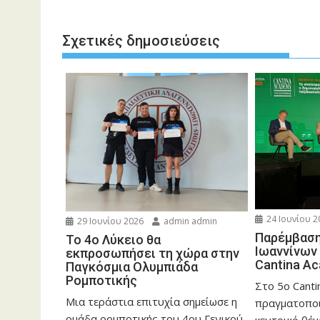
Σχετικές δημοσιεύσεις
24 Ιουνίου 2
29 Ιουνίου 2026
admin admin
Παρέμβαση
Το 4ο Λύκειο θα
Ιωαννίνων
εκπροσωπήσει τη χώρα στην
Cantina A
Παγκόσμια Ολυμπιάδα
Ρομποτικής
Στο 5ο Cant
Μια τεράστια επιτυχία σημείωσε η
πραγματοποι
ομάδα ρομποτικής του 4ου Γενικού