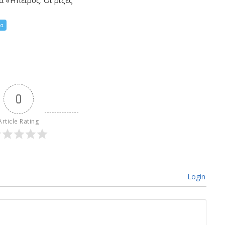
α «Ήπειρος: Οι ρίζες
ία
0
Article Rating
Login