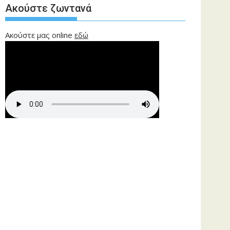
Ακούστε ζωντανά
Ακούστε μας online
εδώ