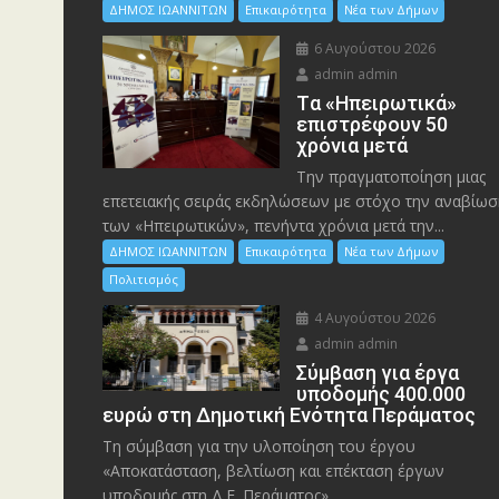
ΔΗΜΟΣ ΙΩΑΝΝΙΤΩΝ
Επικαιρότητα
Νέα των Δήμων
6 Αυγούστου 2026
admin admin
Tα «Ηπειρωτικά»
επιστρέφουν 50
χρόνια μετά
Την πραγματοποίηση μιας
επετειακής σειράς εκδηλώσεων με στόχο την αναβίωσ
των «Ηπειρωτικών», πενήντα χρόνια μετά την...
ΔΗΜΟΣ ΙΩΑΝΝΙΤΩΝ
Επικαιρότητα
Νέα των Δήμων
Πολιτισμός
4 Αυγούστου 2026
admin admin
Σύμβαση για έργα
υποδομής 400.000
ευρώ στη Δημοτική Ενότητα Περάματος
Τη σύμβαση για την υλοποίηση του έργου
«Αποκατάσταση, βελτίωση και επέκταση έργων
υποδομής στη Δ.Ε. Περάματος»,...