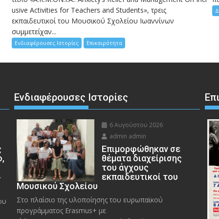
usive Activities for Teachers and Students», τρεις
Δ
εκπαιδευτικοί του Μουσικού Σχολείου Ιωαννίνων
συμμετείχαν...
Ενδιαφέρουσες Ιστορίες
Επικαιρότητα
Ενδιαφέρουσες Ιστορίες
Επ
6 Αυγούστου 2026
admin admin
ς
Eπιμορφώθηκαν σε
ο,
θέματα διαχείρισης
του άγχους
»
εκπαιδευτικοί του
Μουσικού Σχολείου
Στο πλαίσιο της υλοποίησης του ευρωπαϊκού
ου
προγράμματος Erasmus+ με