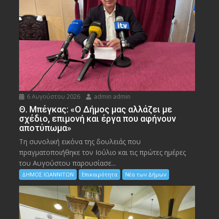
6 Αυγούστου 2026
admin admin
Θ. Μπέγκας: «Ο Δήμος μας αλλάζει με
σχέδιο, επιμονή και έργα που αφήνουν
αποτύπωμα»
Τη συνολική εικόνα της δουλειάς που
πραγματοποιήθηκε τον Ιούλιο και τις πρώτες ημέρες
του Αυγούστου παρουσίασε...
ΔΗΜΟΣ ΙΩΑΝΝΙΤΩΝ
Επικαιρότητα
Νέα των Δήμων