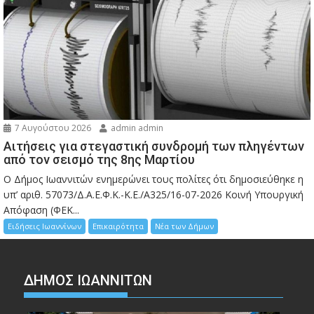
7 Αυγούστου 2026
admin admin
Αιτήσεις για στεγαστική συνδρομή των πληγέντων
από τον σεισμό της 8ης Μαρτίου
Ο Δήμος Ιωαννιτών ενημερώνει τους πολίτες ότι δημοσιεύθηκε η
υπ’ αριθ. 57073/Δ.Α.Ε.Φ.Κ.-Κ.Ε./Α325/16-07-2026 Κοινή Υπουργική
Απόφαση (ΦΕΚ...
Ειδήσεις Ιωαννίνων
Επικαιρότητα
Νέα των Δήμων
ΔΗΜΟΣ ΙΩΑΝΝΙΤΩΝ