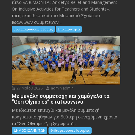
τίτλο «A.R.M.ON.I.A.: Anxiety’s Relief and Management
On Inclusive Activities for Teachers and Students»,
τρεις εκπαιδευτικοί του Μουσικού Σχολείου
Ιωαννίνων συμμετείχαν...
Ενδιαφέρουσες Ιστορίες
Επικαιρότητα
27 Μαΐου 2026
admin admin
Με μεγάλη συμμετοχή και χαμόγελα τα
“Geri Olympics” στα Ιωάννινα
Με ιδιαίτερη επιτυχία και μεγάλη συμμετοχή
πραγματοποιήθηκαν για δεύτερη συνεχόμενη χρονιά
τα “Geri Olympics”, η ξεχωριστή...
ΔΗΜΟΣ ΙΩΑΝΝΙΤΩΝ
Ενδιαφέρουσες Ιστορίες