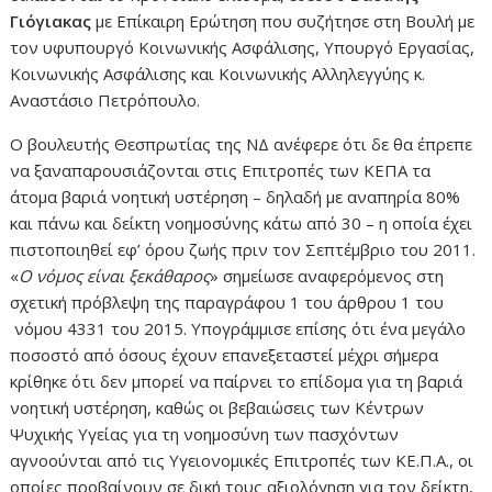
Γιόγιακας
με Επίκαιρη Ερώτηση που συζήτησε στη Βουλή με
τον υφυπουργό Κοινωνικής Ασφάλισης, Υπουργό Εργασίας,
Κοινωνικής Ασφάλισης και Κοινωνικής Αλληλεγγύης κ.
Αναστάσιο Πετρόπουλο.
Ο βουλευτής Θεσπρωτίας της ΝΔ ανέφερε ότι δε θα έπρεπε
να ξαναπαρουσιάζονται στις Επιτροπές των ΚΕΠΑ τα
άτομα βαριά νοητική υστέρηση – δηλαδή με αναπηρία 80%
και πάνω και δείκτη νοημοσύνης κάτω από 30 – η οποία έχει
πιστοποιηθεί εφ’ όρου ζωής πριν τον Σεπτέμβριο του 2011.
«
Ο νόμος είναι ξεκάθαρος
» σημείωσε αναφερόμενος στη
σχετική πρόβλεψη της παραγράφου 1 του άρθρου 1 του
νόμου 4331 του 2015. Υπογράμμισε επίσης ότι ένα μεγάλο
ποσοστό από όσους έχουν επανεξεταστεί μέχρι σήμερα
κρίθηκε ότι δεν μπορεί να παίρνει το επίδομα για τη βαριά
νοητική υστέρηση, καθώς οι βεβαιώσεις των Κέντρων
Ψυχικής Υγείας για τη νοημοσύνη των πασχόντων
αγνοούνται από τις Υγειονομικές Επιτροπές των ΚΕ.Π.Α., οι
οποίες προβαίνουν σε δική τους αξιολόγηση για τον δείκτη,