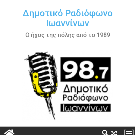
Περάστε
στο
Δημοτικό Ραδιόφωνο
περιεχόμενο
Ιωαννίνων
Ο ήχος της πόλης από το 1989