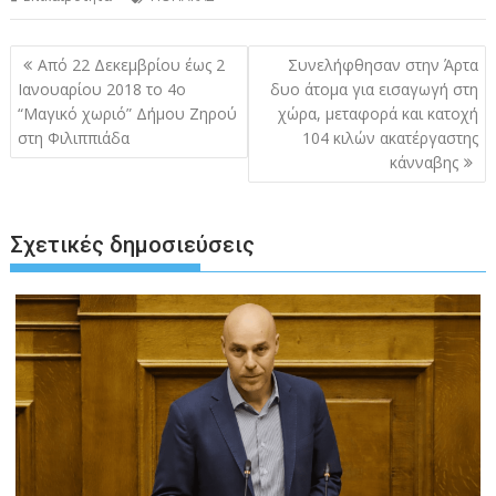
Πλοήγηση
Από 22 Δεκεμβρίου έως 2
Συνελήφθησαν στην Άρτα
άρθρων
Ιανουαρίου 2018 το 4ο
δυο άτομα για εισαγωγή στη
“Μαγικό χωριό” Δήμου Ζηρού
χώρα, μεταφορά και κατοχή
στη Φιλιππιάδα
104 κιλών ακατέργαστης
κάνναβης
Σχετικές δημοσιεύσεις