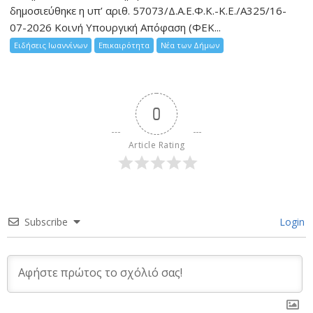
δημοσιεύθηκε η υπ’ αριθ. 57073/Δ.Α.Ε.Φ.Κ.-Κ.Ε./Α325/16-
07-2026 Κοινή Υπουργική Απόφαση (ΦΕΚ...
Ειδήσεις Ιωαννίνων
Επικαιρότητα
Νέα των Δήμων
0
Article Rating
Subscribe
Login