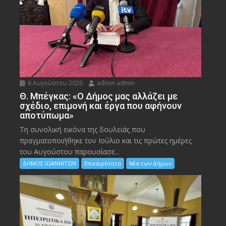
6 Αυγούστου 2026
admin admin
Θ. Μπέγκας: «Ο Δήμος μας αλλάζει με
σχέδιο, επιμονή και έργα που αφήνουν
αποτύπωμα»
Τη συνολική εικόνα της δουλειάς που
πραγματοποιήθηκε τον Ιούλιο και τις πρώτες ημέρες
του Αυγούστου παρουσίασε...
ΔΗΜΟΣ ΙΩΑΝΝΙΤΩΝ
Επικαιρότητα
Νέα των Δήμων