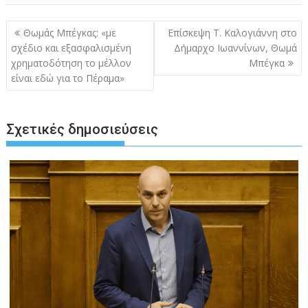
Πλοήγηση
Θωμάς Μπέγκας: «με
Επίσκεψη Τ. Καλογιάννη στο
άρθρων
σχέδιο και εξασφαλισμένη
Δήμαρχο Ιωαννίνων, Θωμά
χρηματοδότηση το μέλλον
Μπέγκα
είναι εδώ για το Πέραμα»
Σχετικές δημοσιεύσεις