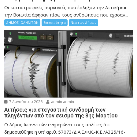
Οι καταστροφικές πυρκαγιές που έπληξαν την Αττική και
την Bοιωτία άφησαν πίσω τους ανθρώπους που έχασαν...
ΔΗΜΟΣ ΙΩΑΝΝΙΤΩΝ
Επικαιρότητα
Νέα των Δήμων
7 Αυγούστου 2026
admin admin
Αιτήσεις για στεγαστική συνδρομή των
πληγέντων από τον σεισμό της 8ης Μαρτίου
Ο Δήμος Ιωαννιτών ενημερώνει τους πολίτες ότι
δημοσιεύθηκε η υπ’ αριθ. 57073/Δ.Α.Ε.Φ.Κ.-Κ.Ε./Α325/16-