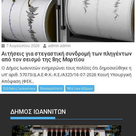
7 Αυγούστου 2026
admin admin
Αιτήσεις για στεγαστική συνδρομή των πληγέντων
από τον σεισμό της 8ης Μαρτίου
Ο Δήμος Ιωαννιτών ενημερώνει τους πολίτες ότι δημοσιεύθηκε η
υπ’ αριθ. 57073/Δ.Α.Ε.Φ.Κ.-Κ.Ε./Α325/16-07-2026 Κοινή Υπουργική
Απόφαση (ΦΕΚ...
Ειδήσεις Ιωαννίνων
Επικαιρότητα
Νέα των Δήμων
ΔΗΜΟΣ ΙΩΑΝΝΙΤΩΝ