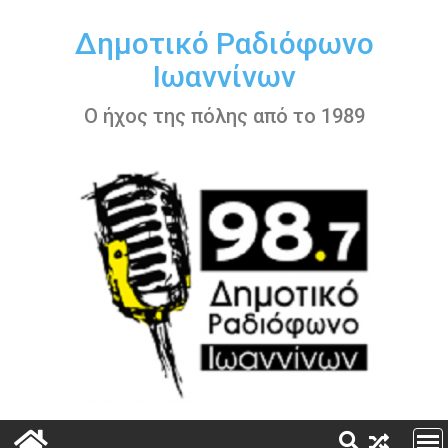
Περάστε
στο
Δημοτικό Ραδιόφωνο
περιεχόμενο
Ιωαννίνων
Ο ήχος της πόλης από το 1989