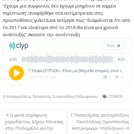
“έχουμε μια συμφωνία, δεν έχουμε μνημόνιο σε καμμία
περίπτωση”,αναφέρθηκε στα αντίμετρα και στις
προϋποθέσεις γι΄αυτά,και εκτίμησε πως “διαφαίνεται ότι από
το 2017 και ιδιαίτερα από το 2018 θα είναι μια χρονιά
ανάπτυξης”.Ακούστε την συνέντευξη
,
,
Επικαιρότητα
Πρόσωπα
Συνεντεύξεις Ραδιοφώνου
ΣΤΕΦΟΣ
Πλοήγηση
Η μικτή τετράφωνη
Γ.Παπατσίμπας (αντιπρόεδρος
άρθρων
χορωδία του Δήμου Κόνιτσας
Πανελλήνιας Ομοσπονδίας
στην Πτολεμαΐδα για την
Αστυνομικών Υπαλλήλων)–Η