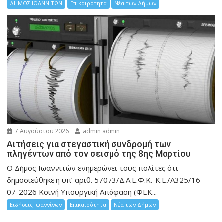
ΔΗΜΟΣ ΙΩΑΝΝΙΤΩΝ
Επικαιρότητα
Νέα των Δήμων
7 Αυγούστου 2026
admin admin
Αιτήσεις για στεγαστική συνδρομή των
πληγέντων από τον σεισμό της 8ης Μαρτίου
Ο Δήμος Ιωαννιτών ενημερώνει τους πολίτες ότι
δημοσιεύθηκε η υπ’ αριθ. 57073/Δ.Α.Ε.Φ.Κ.-Κ.Ε./Α325/16-
07-2026 Κοινή Υπουργική Απόφαση (ΦΕΚ...
Ειδήσεις Ιωαννίνων
Επικαιρότητα
Νέα των Δήμων