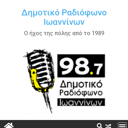
Περάστε
στο
Δημοτικό Ραδιόφωνο
περιεχόμενο
Ιωαννίνων
Ο ήχος της πόλης από το 1989