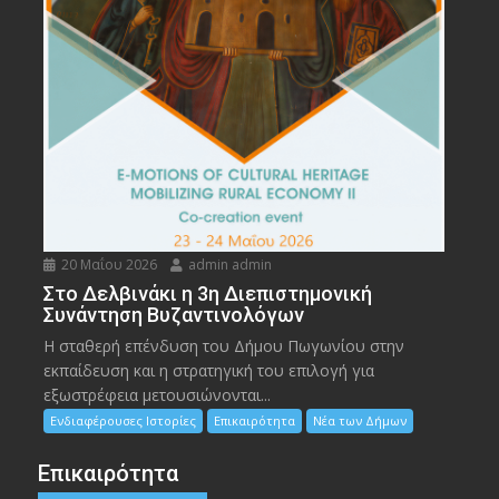
20 Μαΐου 2026
admin admin
Στο Δελβινάκι η 3η Διεπιστημονική
Συνάντηση Βυζαντινολόγων
Η σταθερή επένδυση του Δήμου Πωγωνίου στην
εκπαίδευση και η στρατηγική του επιλογή για
εξωστρέφεια μετουσιώνονται...
Ενδιαφέρουσες Ιστορίες
Επικαιρότητα
Νέα των Δήμων
Επικαιρότητα