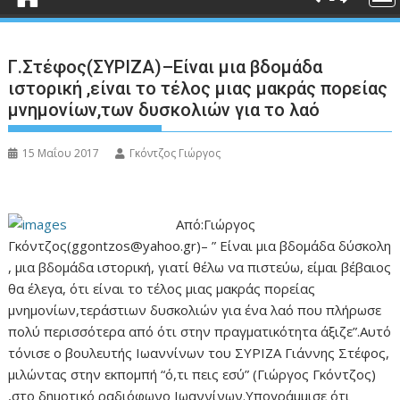
Γ.Στέφος(ΣΥΡΙΖΑ)–Είναι μια βδομάδα
ιστορική ,είναι το τέλος μιας μακράς πορείας
μνημονίων,των δυσκολιών για το λαό
15 Μαΐου 2017
Γκόντζος Γιώργος
Από:Γιώργος
Γκόντζος(ggontzos@yahoo.gr)– ” Είναι μια βδομάδα δύσκολη
, μια βδομάδα ιστορική, γιατί θέλω να πιστεύω, είμαι βέβαιος
θα έλεγα, ότι είναι το τέλος μιας μακράς πορείας
μνημονίων,τεράστιων δυσκολιών για ένα λαό που πλήρωσε
πολύ περισσότερα από ότι στην πραγματικότητα άξιζε”.Αυτό
τόνισε ο βουλευτής Ιωαννίνων του ΣΥΡΙΖΑ Γιάννης Στέφος,
μιλώντας στην εκπομπή “ό,τι πεις εσύ” (Γιώργος Γκόντζος)
,στο δημοτικό ραδιόφωνο Ιωαννίνων.Υπογράμμισε ότι