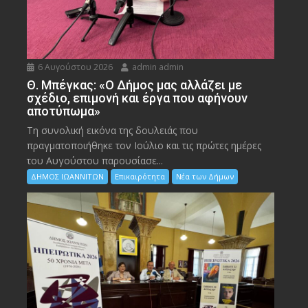
6 Αυγούστου 2026
admin admin
Θ. Μπέγκας: «Ο Δήμος μας αλλάζει με
σχέδιο, επιμονή και έργα που αφήνουν
αποτύπωμα»
Τη συνολική εικόνα της δουλειάς που
πραγματοποιήθηκε τον Ιούλιο και τις πρώτες ημέρες
του Αυγούστου παρουσίασε...
ΔΗΜΟΣ ΙΩΑΝΝΙΤΩΝ
Επικαιρότητα
Νέα των Δήμων