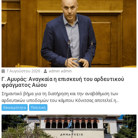
7 Αυγούστου 2026
admin admin
Γ. Αμυράς: Αναγκαία η επισκευή του αρδευτικού
φράγματος Αώου
Σημαντικό βήμα για τη διατήρηση και την αναβάθμιση των
αρδευτικών υποδομών του κάμπου Κόνιτσας αποτελεί η...
Επικαιρότητα
Πολιτική