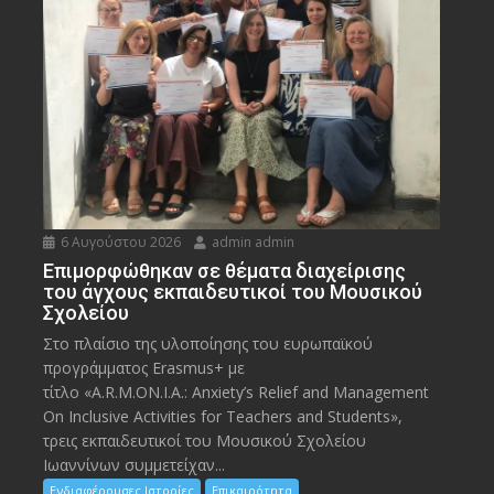
6 Αυγούστου 2026
admin admin
Eπιμορφώθηκαν σε θέματα διαχείρισης
του άγχους εκπαιδευτικοί του Μουσικού
Σχολείου
Στο πλαίσιο της υλοποίησης του ευρωπαϊκού
προγράμματος Erasmus+ με
τίτλο «A.R.M.ON.I.A.: Anxiety’s Relief and Management
On Inclusive Activities for Teachers and Students»,
τρεις εκπαιδευτικοί του Μουσικού Σχολείου
Ιωαννίνων συμμετείχαν...
Ενδιαφέρουσες Ιστορίες
Επικαιρότητα