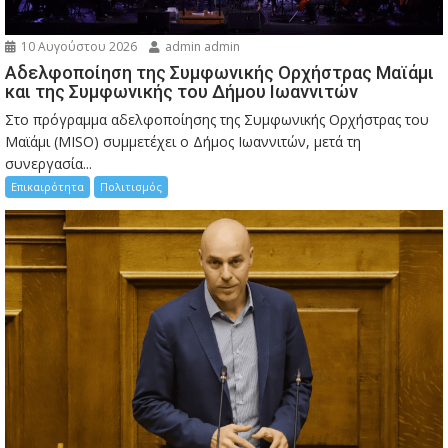
10 Αυγούστου 2026
admin admin
Αδελφοποίηση της Συμφωνικής Ορχήστρας Μαϊάμι
και της Συμφωνικής του Δήμου Ιωαννιτών
Στο πρόγραμμα αδελφοποίησης της Συμφωνικής Ορχήστρας του
Μαϊάμι (MISO) συμμετέχει ο Δήμος Ιωαννιτών, μετά τη
συνεργασία...
Επικαιρότητα
Πολιτισμός