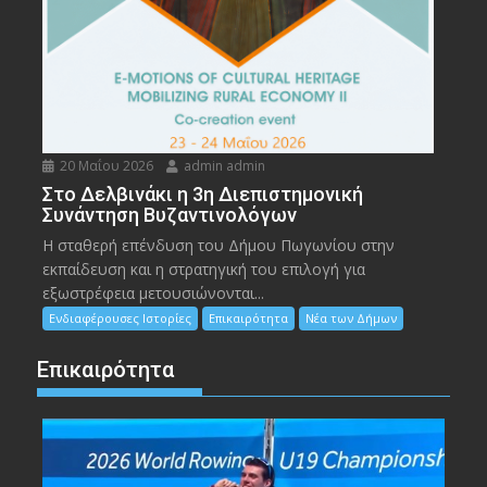
20 Μαΐου 2026
admin admin
Στο Δελβινάκι η 3η Διεπιστημονική
Συνάντηση Βυζαντινολόγων
Η σταθερή επένδυση του Δήμου Πωγωνίου στην
εκπαίδευση και η στρατηγική του επιλογή για
εξωστρέφεια μετουσιώνονται...
Ενδιαφέρουσες Ιστορίες
Επικαιρότητα
Νέα των Δήμων
Επικαιρότητα