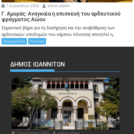
7 Αυγούστου 2026
admin admin
Γ. Αμυράς: Αναγκαία η επισκευή του αρδευτικού
φράγματος Αώου
Σημαντικό βήμα για τη διατήρηση και την αναβάθμιση των
αρδευτικών υποδομών του κάμπου Κόνιτσας αποτελεί η...
Επικαιρότητα
Πολιτική
ΔΗΜΟΣ ΙΩΑΝΝΙΤΩΝ
7 Αυγούστου 2026
admin admin