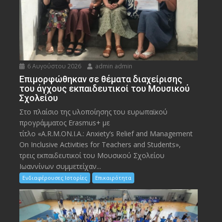
6 Αυγούστου 2026
admin admin
Eπιμορφώθηκαν σε θέματα διαχείρισης
του άγχους εκπαιδευτικοί του Μουσικού
Σχολείου
Στο πλαίσιο της υλοποίησης του ευρωπαϊκού
προγράμματος Erasmus+ με
τίτλο «A.R.M.ON.I.A.: Anxiety’s Relief and Management
On Inclusive Activities for Teachers and Students»,
τρεις εκπαιδευτικοί του Μουσικού Σχολείου
Ιωαννίνων συμμετείχαν...
Ενδιαφέρουσες Ιστορίες
Επικαιρότητα