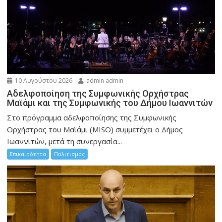
10 Αυγούστου 2026
admin admin
Αδελφοποίηση της Συμφωνικής Ορχήστρας
Μαϊάμι και της Συμφωνικής του Δήμου Ιωαννιτών
Στο πρόγραμμα αδελφοποίησης της Συμφωνικής
Ορχήστρας του Μαϊάμι (MISO) συμμετέχει ο Δήμος
Ιωαννιτών, μετά τη συνεργασία...
Επικαιρότητα
Πολιτισμός