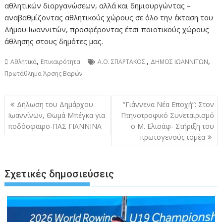
αθλητικών διοργανώσεων, αλλά και δημιουργώντας –
αναβαθμίζοντας αθλητικούς χώρους σε όλο την έκταση του
Δήμου Ιωαννιτών, προσφέροντας έτσι ποιοτικούς χώρους
άθλησης στους δημότες μας.
,
,
,
Αθλητικά
Επικαιρότητα
Α.Ο. ΣΠΑΡΤΑΚΟΣ.
ΔΗΜΟΣ ΙΩΑΝΝΙΤΩΝ
Πρωτάθλημα Άρσης Βαρών
Πλοήγηση
Δήλωση του Δημάρχου
“Γιάννενα Νέα Εποχή”: Στον
άρθρων
Ιωαννίνων, Θωμά Μπέγκα για
Πτηνοτροφικό Συνεταιρισμό
ποδόσφαιρο-ΠΑΣ ΓΙΑΝΝΙΝΑ
ο Μ. Ελισάφ- Στήριξη του
πρωτογενούς τομέα
Σχετικές δημοσιεύσεις