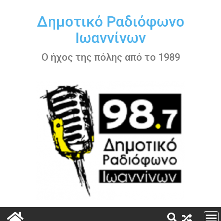
Περάστε
στο
Δημοτικό Ραδιόφωνο
περιεχόμενο
Ιωαννίνων
Ο ήχος της πόλης από το 1989