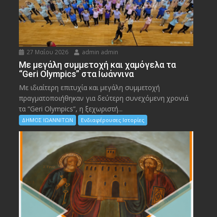
27 Μαΐου 2026
admin admin
Με μεγάλη συμμετοχή και χαμόγελα τα
“Geri Olympics” στα Ιωάννινα
Με ιδιαίτερη επιτυχία και μεγάλη συμμετοχή
πραγματοποιήθηκαν για δεύτερη συνεχόμενη χρονιά
τα “Geri Olympics”, η ξεχωριστή...
ΔΗΜΟΣ ΙΩΑΝΝΙΤΩΝ
Ενδιαφέρουσες Ιστορίες