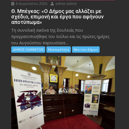
6 Αυγούστου 2026
admin admin
Θ. Μπέγκας: «Ο Δήμος μας αλλάζει με
σχέδιο, επιμονή και έργα που αφήνουν
αποτύπωμα»
Τη συνολική εικόνα της δουλειάς που
πραγματοποιήθηκε τον Ιούλιο και τις πρώτες ημέρες
του Αυγούστου παρουσίασε...
ΔΗΜΟΣ ΙΩΑΝΝΙΤΩΝ
Επικαιρότητα
Νέα των Δήμων