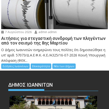
7 Αυγούστου 2026
admin admin
Αιτήσεις για στεγαστική συνδρομή των πληγέντων
από τον σεισμό της 8ης Μαρτίου
Ο Δήμος Ιωαννιτών ενημερώνει τους πολίτες ότι δημοσιεύθηκε η
υπ’ αριθ. 57073/Δ.Α.Ε.Φ.Κ.-Κ.Ε./Α325/16-07-2026 Κοινή Υπουργική
Απόφαση (ΦΕΚ...
Ειδήσεις Ιωαννίνων
Επικαιρότητα
Νέα των Δήμων
ΔΗΜΟΣ ΙΩΑΝΝΙΤΩΝ