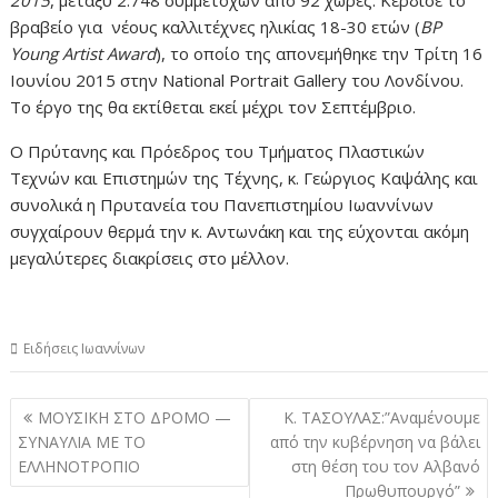
2015
, μεταξύ 2.748 συμμετοχών από 92 χώρες. Κέρδισε το
βραβείο για νέους καλλιτέχνες ηλικίας 18-30 ετών (
BP
Young Artist Award
), το οποίο της απονεμήθηκε την Τρίτη 16
Ιουνίου 2015 στην National Portrait Gallery του Λονδίνου.
Το έργο της θα εκτίθεται εκεί μέχρι τον Σεπτέμβριο.
Ο Πρύτανης και Πρόεδρος του Τμήματος Πλαστικών
Τεχνών και Επιστημών της Τέχνης, κ. Γεώργιος Καψάλης και
συνολικά η Πρυτανεία του Πανεπιστημίου Ιωαννίνων
συγχαίρουν θερμά την κ. Αντωνάκη και της εύχονται ακόμη
μεγαλύτερες διακρίσεις στο μέλλον.
Ειδήσεις Ιωαννίνων
Πλοήγηση
ΜΟΥΣΙΚΗ ΣΤΟ ΔΡΟΜΟ —
Κ. ΤΑΣΟΥΛΑΣ:”Αναμένουμε
άρθρων
ΣΥΝΑΥΛΙΑ ΜΕ ΤΟ
από την κυβέρνηση να βάλει
ΕΛΛΗΝΟΤΡΟΠΙΟ
στη θέση του τον Αλβανό
Πρωθυπουργό”