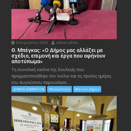
6 Αυγούστου 2026
admin admin
Θ. Μπέγκας: «Ο Δήμος μας αλλάζει με
σχέδιο, επιμονή και έργα που αφήνουν
αποτύπωμα»
Τη συνολική εικόνα της δουλειάς που
πραγματοποιήθηκε τον Ιούλιο και τις πρώτες ημέρες
του Αυγούστου παρουσίασε...
ΔΗΜΟΣ ΙΩΑΝΝΙΤΩΝ
Επικαιρότητα
Νέα των Δήμων