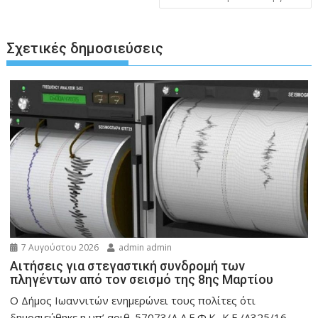
Σχετικές δημοσιεύσεις
7 Αυγούστου 2026
admin admin
Αιτήσεις για στεγαστική συνδρομή των
πληγέντων από τον σεισμό της 8ης Μαρτίου
Ο Δήμος Ιωαννιτών ενημερώνει τους πολίτες ότι
δημοσιεύθηκε η υπ’ αριθ. 57073/Δ.Α.Ε.Φ.Κ.-Κ.Ε./Α325/16-