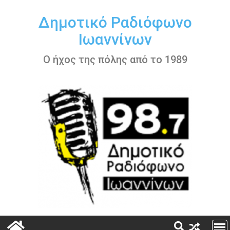
Περάστε
στο
Δημοτικό Ραδιόφωνο
περιεχόμενο
Ιωαννίνων
Ο ήχος της πόλης από το 1989