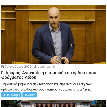
7 Αυγούστου 2026
admin admin
Γ. Αμυράς: Αναγκαία η επισκευή του αρδευτικού
φράγματος Αώου
Σημαντικό βήμα για τη διατήρηση και την αναβάθμιση των
αρδευτικών υποδομών του κάμπου Κόνιτσας αποτελεί η...
Επικαιρότητα
Πολιτική