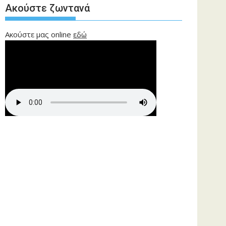
Ακούστε ζωντανά
Ακούστε μας online
εδώ