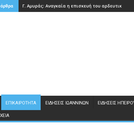
Γ. Αμυράς: Αναγκαία η επισκευή του αρδευτικού 
 άρθρα
ΕΠΙΚΑΙΡΌΤΗΤΑ
ΕΙΔΉΣΕΙΣ ΙΩΑΝΝΊΝΩΝ
ΕΙΔΉΣΕΙΣ ΗΠΕΊΡΟ
ΧΕΊΑ