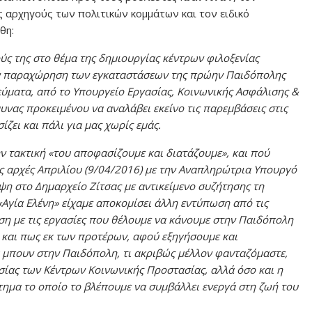
 αρχηγούς των πολιτικών κομμάτων και τον ειδικό
θη:
ύς της στο θέμα της δημιουργίας κέντρων φιλοξενίας
ην παραχώρηση των εγκαταστάσεων της πρώην Παιδόπολης
εύματα, από το Υπουργείο Εργασίας, Κοινωνικής Ασφάλισης &
νας προκειμένου να αναλάβει εκείνο τις παρεμβάσεις στις
ζει και πάλι για μας χωρίς εμάς.
ην τακτική «του αποφασίζουμε και διατάζουμε», και πού
ς αρχές Απριλίου (9/04/2016) με την Αναπληρώτρια Υπουργό
η στο Δημαρχείο Ζίτσας με αντικείμενο συζήτησης τη
γία Ελένη» είχαμε αποκομίσει άλλη εντύπωση από τις
ση με τις εργασίες που θέλουμε να κάνουμε στην Παιδόπολη
 και πως εκ των προτέρων, αφού εξηγήσουμε και
 μπουν στην Παιδόπολη, τι ακριβώς μέλλον φανταζόμαστε,
σίας των Κέντρων Κοινωνικής Προστασίας, αλλά όσο και η
ότημα το οποίο το βλέπουμε να συμβάλλει ενεργά στη ζωή του
».