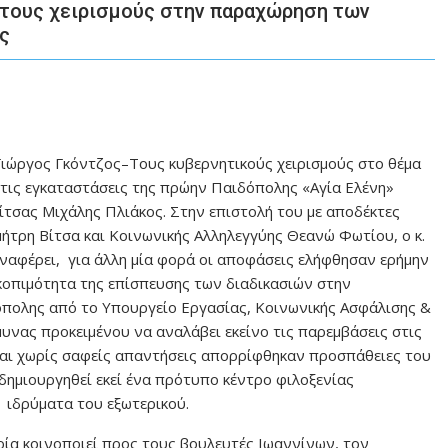
 τους χειρισμούς στην παραχώρηση των
ς
Γιώργος Γκόντζος–Τους κυβερνητικούς χειρισμούς στο θέμα
τις εγκαταστάσεις της πρώην Παιδόπολης «Αγία Ελένη»
Ζίτσας Μιχάλης Πλιάκος. Στην επιστολή του με αποδέκτες
τρη Βίτσα και Κοινωνικής Αλληλεγγύης Θεανώ Φωτίου, ο κ.
ναφέρει, για άλλη μία φορά οι αποφάσεις ελήφθησαν ερήμην
σκοπιμότητα της επίσπευσης των διαδικασιών στην
ολης από το Υπουργείο Εργασίας, Κοινωνικής Ασφάλισης &
υνας προκειμένου να αναλάβει εκείνο τις παρεμβάσεις στις
 και χωρίς σαφείς απαντήσεις απορρίφθηκαν προσπάθειες του
δημιουργηθεί εκεί ένα πρότυπο κέντρο φιλοξενίας
ιδρύματα του εξωτερικού.
οία κοινοποιεί προς τους βουλευτές Ιωαννίνων, τον