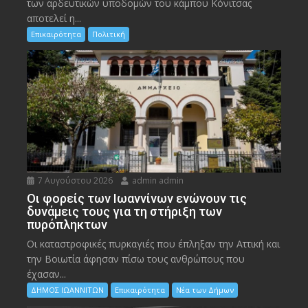
των αρδευτικών υποδομών του κάμπου Κόνιτσας
αποτελεί η...
Επικαιρότητα
Πολιτική
7 Αυγούστου 2026
admin admin
Οι φορείς των Ιωαννίνων ενώνουν τις
δυνάμεις τους για τη στήριξη των
πυρόπληκτων
Οι καταστροφικές πυρκαγιές που έπληξαν την Αττική και
την Bοιωτία άφησαν πίσω τους ανθρώπους που
έχασαν...
ΔΗΜΟΣ ΙΩΑΝΝΙΤΩΝ
Επικαιρότητα
Νέα των Δήμων