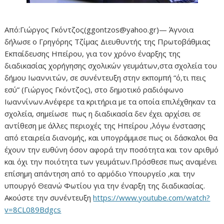
Από:Γιώργος Γκόντζος(ggontzos@yahoo.gr)— Άγνοια
δήλωσε ο Γρηγόρης Τζίμας Διευθυντής της Πρωτοβάθμιας
Εκπαίδευσης Ηπείρου, για τον χρόνο έναρξης της
διαδικασίας χορήγησης σχολικών γευμάτων,στα σχολεία του
δήμου Ιωαννιτών, σε συνέντευξη στην εκπομπή “ό,τι πεις
εσύ” (Γιώργος Γκόντζος), στο δημοτικό ραδιόφωνο
Ιωαννίνων.Ανέφερε τα κριτήρια με τα οποία επιλέχθηκαν τα
σχολεία, σημείωσε πως η διαδικασία δεν έχει αρχίσει σε
αντίθεση με άλλες περιοχές της Ηπείρου ,λόγω ένστασης
από εταιρεία διανομής, και υπογράμμισε πως οι δάσκαλοι θα
έχουν την ευθύνη όσον αφορά την ποσότητα και τον αριθμό
και όχι την ποιότητα των γευμάτων.Πρόσθεσε πως αναμένει
επίσημη απάντηση από το αρμόδιο Υπουργείο ,και την
υπουργό Θεανώ Φωτίου για την έναρξη της διαδικασίας.
Ακούστε την συνέντευξη
https://www.youtube.com/watch?
v=8CL089Bdgcs