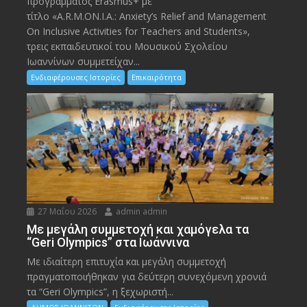
προγράμματος Erasmus+ με
τίτλο «A.R.M.ON.I.A.: Anxiety’s Relief and Management
On Inclusive Activities for Teachers and Students»,
τρεις εκπαιδευτικοί του Μουσικού Σχολείου
Ιωαννίνων συμμετείχαν...
Ενδιαφέρουσες Ιστορίες
Επικαιρότητα
27 Μαΐου 2026
admin admin
Με μεγάλη συμμετοχή και χαμόγελα τα
“Geri Olympics” στα Ιωάννινα
Με ιδιαίτερη επιτυχία και μεγάλη συμμετοχή
πραγματοποιήθηκαν για δεύτερη συνεχόμενη χρονιά
τα “Geri Olympics”, η ξεχωριστή...