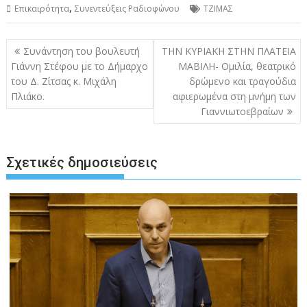
,
Επικαιρότητα
Συνεντεύξεις Ραδιοφώνου
ΤΖΙΜΑΣ
Πλοήγηση
Συνάντηση του βουλευτή
ΤΗΝ ΚΥΡΙΑΚΗ ΣΤΗΝ ΠΛΑΤΕΙΑ
άρθρων
Γιάννη Στέφου με το Δήμαρχο
ΜΑΒΙΛΗ- Ομιλία, θεατρικό
του Δ. Ζίτσας κ. Μιχάλη
δρώμενο και τραγούδια
Πλιάκο.
αφιερωμένα στη μνήμη των
Γιαννιωτοεβραίων
Σχετικές δημοσιεύσεις