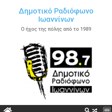
Περάστε
στο
Δημοτικό Ραδιόφωνο
περιεχόμενο
Ιωαννίνων
Ο ήχος της πόλης από το 1989