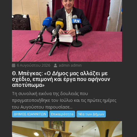
6 Αυγούστου 2026
admin admin
Θ. Μπέγκας: «Ο Δήμος μας αλλάζει με
σχέδιο, επιμονή και έργα που αφήνουν
αποτύπωμα»
Τη συνολική εικόνα της δουλειάς που
πραγματοποιήθηκε τον Ιούλιο και τις πρώτες ημέρες
του Αυγούστου παρουσίασε...
ΔΗΜΟΣ ΙΩΑΝΝΙΤΩΝ
Επικαιρότητα
Νέα των Δήμων