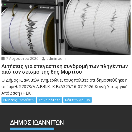
7 Αυγούστου 2026
admin admin
Αιτήσεις για στεγαστική συνδρομή των πληγέντων
από τον σεισμό της 8ης Μαρτίου
Ο Δήμος Ιωαννιτών ενημερώνει τους πολίτες ότι δημοσιεύθηκε η
υπ’ αριθ. 57073/Δ.Α.Ε.Φ.Κ.-Κ.Ε./Α325/16-07-2026 Κοινή Υπουργική
Απόφαση (ΦΕΚ...
Ειδήσεις Ιωαννίνων
Επικαιρότητα
Νέα των Δήμων
ΔΗΜΟΣ ΙΩΑΝΝΙΤΩΝ