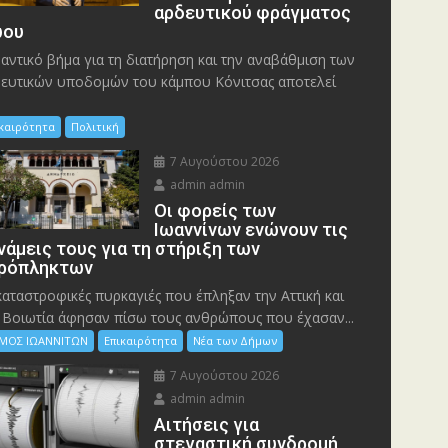
αρδευτικού φράγματος
ου
αντικό βήμα για τη διατήρηση και την αναβάθμιση των
ευτικών υποδομών του κάμπου Κόνιτσας αποτελεί
ικαιρότητα
Πολιτική
7 Αυγούστου 2026
admin admin
Οι φορείς των
Ιωαννίνων ενώνουν τις
νάμεις τους για τη στήριξη των
ρόπληκτων
καταστροφικές πυρκαγιές που έπληξαν την Αττική και
 Bοιωτία άφησαν πίσω τους ανθρώπους που έχασαν...
ΜΟΣ ΙΩΑΝΝΙΤΩΝ
Επικαιρότητα
Νέα των Δήμων
7 Αυγούστου 2026
admin admin
Αιτήσεις για
στεγαστική συνδρομή