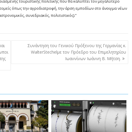
διασμένης τουριστικής πολιτικής που θα καλύπτει τον μεγαλύτερο
τομείς όπως την αγροδιατροφή, την άρση εμποδίων στο άνοιγμα νέων
στρονομικός, συνεδριακός, πολιτιστικός).”
και
Συνάντηση του Γενικού Πρόξενου της Γερμανίας κ.
ωποι
WalterStechelμε τον Πρόεδρο του Επιμελητηρίου
της
Ιωαννίνων Ιωάννη Β. Μήτση.