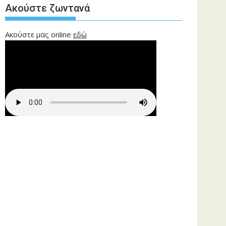
Ακούστε ζωντανά
Ακούστε μας online
εδώ