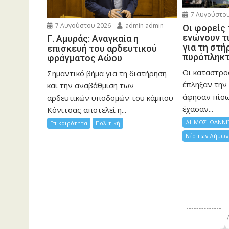
7 Αυγούστου
7 Αυγούστου 2026
admin admin
Οι φορείς
ενώνουν τ
Γ. Αμυράς: Αναγκαία η
για τη στή
επισκευή του αρδευτικού
πυρόπληκ
φράγματος Αώου
Οι καταστρο
Σημαντικό βήμα για τη διατήρηση
έπληξαν την 
και την αναβάθμιση των
άφησαν πίσ
αρδευτικών υποδομών του κάμπου
έχασαν...
Κόνιτσας αποτελεί η...
ΔΗΜΟΣ ΙΩΑΝΝΙ
Επικαιρότητα
Πολιτική
Νέα των Δήμων