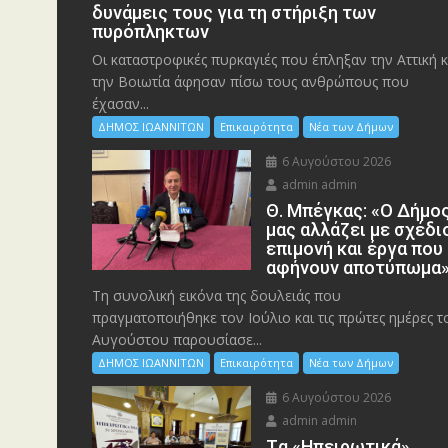
δυνάμεις τους για τη στήριξη των
πυρόπληκτων
Οι καταστροφικές πυρκαγιές που έπληξαν την Αττική κ
την Bοιωτία άφησαν πίσω τους ανθρώπους που
έχασαν...
ΔΗΜΟΣ ΙΩΑΝΝΙΤΩΝ
Επικαιρότητα
Νέα των Δήμων
6 Αυγούστου 2026
admin admin
Θ. Μπέγκας: «Ο Δήμο
μας αλλάζει με σχέδι
επιμονή και έργα που
αφήνουν αποτύπωμα
Τη συνολική εικόνα της δουλειάς που
πραγματοποιήθηκε τον Ιούλιο και τις πρώτες ημέρες τ
Αυγούστου παρουσίασε...
ΔΗΜΟΣ ΙΩΑΝΝΙΤΩΝ
Επικαιρότητα
Νέα των Δήμων
6 Αυγούστου 2026
admin admin
Tα «Ηπειρωτικά»