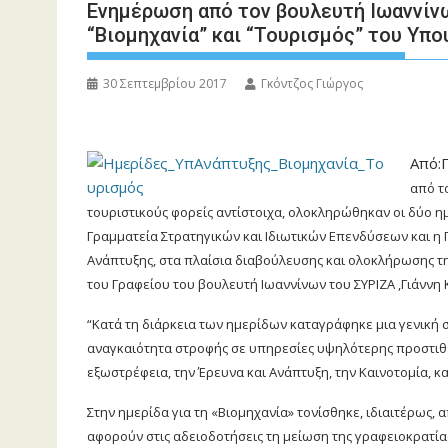
Ενημέρωση από τον βουλευτή Ιωαννίνων
“Βιομηχανία” και “Τουρισμός” του Υπ
30 Σεπτεμβρίου 2017
Γκόντζος Γιώργος
Από:
από τ
τουριστικούς φορείς αντίστοιχα, ολοκληρώθηκαν οι δύο η
Γραμματεία Στρατηγικών και Ιδιωτικών Επενδύσεων και η 
Ανάπτυξης, στα πλαίσια διαβούλευσης και ολοκλήρωσης τη
του Γραφείου του βουλευτή Ιωαννίνων του ΣΥΡΙΖΑ ,Γιάννη 
“Κατά τη διάρκεια των ημερίδων καταγράφηκε μια γενική 
αναγκαιότητα στροφής σε υπηρεσίες υψηλότερης προστιθέ
εξωστρέφεια, την Έρευνα και Ανάπτυξη, την Καινοτομία, κ
Στην ημερίδα για τη «Βιομηχανία» τονίσθηκε, ιδιαιτέρως,
αφορούν στις αδειοδοτήσεις τη μείωση της γραφειοκρατία