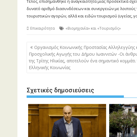
Τέλος, επισημάνθηκε η αναγκαιότητα μιας προσεκτικά σχε
δυνατό αριθμό διασυνδέσεων και συνεργειών με λοιπούς 
τουριστικών αγορών, αλλά και ειδών τουρισμού (υγείας, γα
Επικαιρότητα
«Βιομηχανία» και «Τουρισμός»
Πλοήγηση
Οργανισμός Κοινωνικής Προστασίας Αλληλεγγύης 
άρθρων
Προσχολικής Αγωγής του Δήμου Ιωαννιτών -Οι άνθρ
της Τρίτης Ηλικίας, αποτελούν ένα σημαντικό κομμάτι 
Ελληνικής Κοινωνίας
Σχετικές δημοσιεύσεις