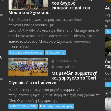
του άγχους
εκπαιδευτικοί του
Αώ
Μουσικού Σχολείου
αι
Σημ
Στο πλαίσιο της υλοποίησης του ευρωπαϊκού
αρδ
προγράμματος Erasmus+ με
η...
τίτλο «A.R.M.ON.I.A.: Anxiety’s Relief and Management O
Επ
n Inclusive Activities for Teachers and Students», τρεις
εκπαιδευτικοί του Μουσικού Σχολείου Ιωαννίνων
συμμετείχαν...
ς
Ενδιαφέρουσες Ιστορίες
Επικαιρότητα
ο,
27 Μαΐου 2026
δυ
»
πυ
admin admin
Με μεγάλη συμμετοχή
Οι 
και χαμόγελα τα “Geri
ου
την
Olympics” στα Ιωάννινα
ΔΗ
Με ιδιαίτερη επιτυχία και μεγάλη συμμετοχή
πραγματοποιήθηκαν για δεύτερη συνεχόμενη χρονιά τα
“Geri Olympics”, η ξεχωριστή...
ΔΗΜΟΣ ΙΩΑΝΝΙΤΩΝ
Ενδιαφέρουσες Ιστορίες