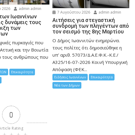
 2026
admin admin
7 Αυγούστου 2026
admin admin
 των Ιωαννίνων
Αιτήσεις για στεγαστική
ις δυνάμεις τους
συνδρομή των πληγέντων από
ριξη των
τον σεισμό της 8ης Μαρτίου
των
Ο Δήμος Ιωαννιτών ενημερώνει
φικές πυρκαγιές που
τους πολίτες ότι δημοσιεύθηκε η
Αττική και την Bοιωτία
υπ’ αριθ. 57073/Δ.Α.Ε.Φ.Κ.-Κ.Ε./
ω τους ανθρώπους που
Α325/16-07-2026 Κοινή Υπουργική
Απόφαση (ΦΕΚ...
ΤΩΝ
Επικαιρότητα
Ειδήσεις Ιωαννίνων
Επικαιρότητα
Νέα των Δήμων
0
Article Rating