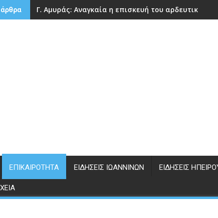
Γ. Αμυράς: Αναγκαία η επισκευή του αρδευτικού 
 άρθρα
ΕΠΙΚΑΙΡΌΤΗΤΑ
ΕΙΔΉΣΕΙΣ ΙΩΑΝΝΊΝΩΝ
ΕΙΔΉΣΕΙΣ ΗΠΕΊΡΟ
ΧΕΊΑ