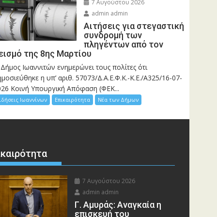
7 Αυγούστου 2026
admin admin
Αιτήσεις για στεγαστική
συνδρομή των
πληγέντων από τον
εισμό της 8ης Μαρτίου
 Δήμος Ιωαννιτών ενημερώνει τους πολίτες ότι
μοσιεύθηκε η υπ’ αριθ. 57073/Δ.Α.Ε.Φ.Κ.-Κ.Ε./Α325/16-07-
026 Κοινή Υπουργική Απόφαση (ΦΕΚ...
ιδήσεις Ιωαννίνων
Επικαιρότητα
Νέα των Δήμων
ικαιρότητα
7 Αυγούστου 2026
admin admin
Γ. Αμυράς: Αναγκαία η
επισκευή του