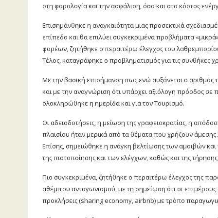
στη φορολογία και την ασφάλιση, όσο και στο κόστος ενέργ
Επισημάνθηκε η αναγκαιότητα μιας προσεκτικά σχεδιασμέν
επίπεδο και θα επιλύει συγκεκριμένα προβλήματα «μικρά» 
φορέων, ζητήθηκε ο περαιτέρω έλεγχος του λαθρεμπορίου
Τέλος, καταγράφηκε ο προβληματισμός για τις συνθήκες 
Με την βασική επισήμανση πως ενώ αυξάνεται ο αριθμός τ
και με την αναγνώριση ότι υπάρχει αξιόλογη πρόοδος σε 
ολοκληρώθηκε η ημερίδα και για τον Τουρισμό.
Οι αδειοδοτήσεις, η μείωση της γραφειοκρατίας, η απόδο
πλαισίου ήταν μερικά από τα θέματα που χρήζουν άμεσης λ
Επίσης, σημειώθηκε η ανάγκη βελτίωσης των αμοιβών και
της πιστοποίησης και των ελέγχων, καθώς και της τήρησης
Πιο συγκεκριμένα, ζητήθηκε ο περαιτέρω έλεγχος της παρ
αθέμιτου ανταγωνισμού, με τη σημείωση ότι οι επιμέρους 
προκλήσεις (
sharing
economy
,
airb
nb
) με τρόπο παραγωγι