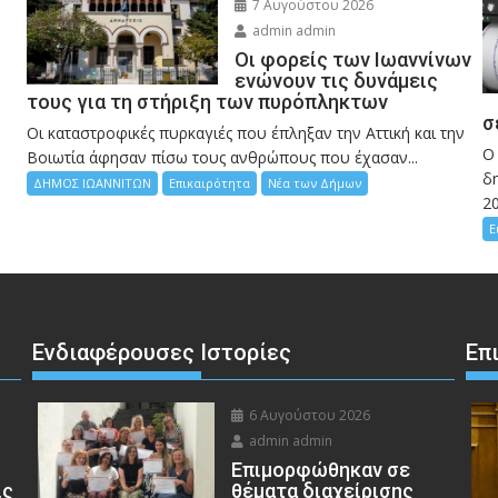
7 Αυγούστου 2026
admin admin
Οι φορείς των Ιωαννίνων
ενώνουν τις δυνάμεις
τους για τη στήριξη των πυρόπληκτων
σ
Οι καταστροφικές πυρκαγιές που έπληξαν την Αττική και την
Ο
Bοιωτία άφησαν πίσω τους ανθρώπους που έχασαν...
δη
ΔΗΜΟΣ ΙΩΑΝΝΙΤΩΝ
Επικαιρότητα
Νέα των Δήμων
2
Ε
Ενδιαφέρουσες Ιστορίες
Επ
6 Αυγούστου 2026
admin admin
Eπιμορφώθηκαν σε
ις
θέματα διαχείρισης