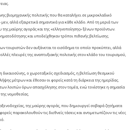
ειας.
ης βιομηχανικής πολιτικής που θα καταλήγει σε μικροκλαδικό
μεν, αλλά εξαιρετικά σημαντικά για κάθε κλάδο. Από τη μεριά των
 της μαύρης αγοράς και της «ελληνοποίησης» ξένων προϊόντων.
χρηματοδότησης και υποδείχθηκαν τρόποι πιθανής βελτίωσης.
ων τουριστών δεν αυξάνεται το εισόδημα το οποίο προκύπτει, αλλά
πολλές πλευρές της αναπτυξιακής πολιτικής στον κλάδο του τουρισμού,
ση δικαιοσύνης, ο χωροταξικός σχεδιασμός, η βελτίωση θεσμικού
ήψης μέτρων και έθεσαν οι φορείς κατά τη διάρκεια της ημερίδας.
 των λοιπών όρων απασχόλησης στον τομέα, ενώ τονίστηκε η σημασία
 της νομοθεσίας.
αξενοδοχείας, της μαύρης αγοράς, που δημιουργεί σοβαρά ζητήματα
φορείς παρακολουθούν τις διεθνείς τάσεις και αντιμετωπίζουν τις νέες
κό.