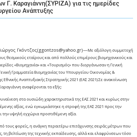
 Γ. Καραγιάννη(ΣΥΡΙΖΑ) για τις ημερίδες
ουργείου Ανάπτυξης
Γιώργος Γκόντζος(ggontzos@yahoo.gr)—
Με αξιόλογη συμμετοχή
ους θεσμικούς εταίρους και από πολλούς επιμέρους βιομηχανικούς και
μερίδες «Βιομηχανία» και «Τουρισμός» που διοργάνωσαν η Γενική
Γενική Γραμματεία Βιομηχανίας του Υπουργείου Οικονομίας &
ς Εθνικής Αναπτυξιακής Στρατηγικής 2021 (ΕΑΣ 2021).Σε ανακοίνωση
Καραγιάννη αναφέρονται τα εξής:
συναίνεση στα ουσιώδη χαρακτηριστικά της ΕΑΣ 2021 και κυρίως στην
μενης αξίας, ενώ εγκωμιάστηκε η στροφή της ΕΑΣ 2021 προς την
αι την υψηλή εγχώρια προστιθέμενη αξία.
 από τους φορείς, η ανάγκη περαιτέρω επιτάχυνσης σειράς μέτρων που
ς, τη βελτίωση της τεχνικής εκπαίδευσης, αλλά και ελαφρύνσεων τόσο