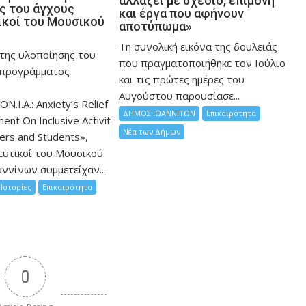
αλλάζει με σχέδιο, επιμονή
ης του άγχους
και έργα που αφήνουν
ικοί του Μουσικού
αποτύπωμα»
Τη συνολική εικόνα της δουλειάς
 της υλοποίησης του
που πραγματοποιήθηκε τον Ιούλιο
 προγράμματος
και τις πρώτες ημέρες του
Αυγούστου παρουσίασε...
ON.I.A.: Anxiety’s Relief
ΔΗΜΟΣ ΙΩΑΝΝΙΤΩΝ
Επικαιρότητα
nt On Inclusive Activit
Νέα των Δήμων
hers and Students»,
ευτικοί του Μουσικού
ννίνων συμμετείχαν...
Ιστορίες
Επικαιρότητα
0