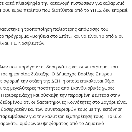
ε κατά πλειοψηφία την κατανομή πιστώσεων για καθαρισμό
1.000 ευρώ περίπου που διατίθεται από το ΥΠΕΣ δεν επαρκεί
οφασίστηκε η τροποποίηση παλιότερης απόφασης του
ο πρόγραμμα «Βοήθεια στο Σπίτι» και να είναι 10 από 9 οι
ίναι Τ.Ε. Νοσηλευτών.
ων που παράγουν οι δασεργάτες και συνεταιρισμοί του
κτός ημερησίας διάταξης. Ο Δήμαρχος Βασίλης Σπύρου
ε αφορμή την στάση της ΔΕΗ, η οποία επικαλείται θέμα
 τις μεγαλύτερες ποσότητες από Σκανδιναβικές χώρες.
ση Περιφερειάρχη και σύσκεψη την περασμένη Δευτέρα στην
 δεδομένου ότι οι δασοκτήμονες Κοινότητες στο Ζαγόρι είναι
ων δασεργατών και των συνεταιρισμών τους με την εκπόνηση
παρεμβάσεων για την καλύτερη εξυπηρέτησή τους. Το ίδιο
 παρακάτω ομόφωνου ψηφίσματος από το Δημοτικό