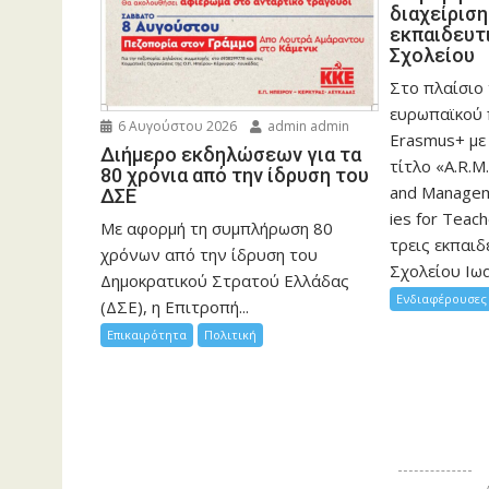
διαχείρισ
εκπαιδευτ
Σχολείου
Στο πλαίσιο
ευρωπαϊκού
6 Αυγούστου 2026
admin admin
Erasmus+ με
Διήμερο εκδηλώσεων για τα
τίτλο «A.R.M.
80 χρόνια από την ίδρυση του
and Manageme
ΔΣΕ
ies for Teac
Με αφορμή τη συμπλήρωση 80
τρεις εκπαιδ
χρόνων από την ίδρυση του
Σχολείου Ιωα
Δημοκρατικού Στρατού Ελλάδας
Ενδιαφέρουσες 
(ΔΣΕ), η Επιτροπή...
Επικαιρότητα
Πολιτική