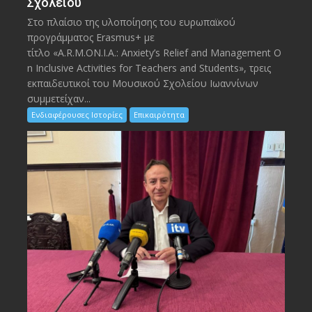
Σχολείου
Στο πλαίσιο της υλοποίησης του ευρωπαϊκού
προγράμματος Erasmus+ με
τίτλο «A.R.M.ON.I.A.: Anxiety’s Relief and Management O
n Inclusive Activities for Teachers and Students», τρεις
εκπαιδευτικοί του Μουσικού Σχολείου Ιωαννίνων
συμμετείχαν...
Ενδιαφέρουσες Ιστορίες
Επικαιρότητα