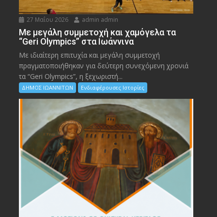
27 Μαΐου 2026
admin admin
Με μεγάλη συμμετοχή και χαμόγελα τα
“Geri Olympics” στα Ιωάννινα
Με ιδιαίτερη επιτυχία και μεγάλη συμμετοχή
πραγματοποιήθηκαν για δεύτερη συνεχόμενη χρονιά
τα “Geri Olympics”, η ξεχωριστή...
ΔΗΜΟΣ ΙΩΑΝΝΙΤΩΝ
Ενδιαφέρουσες Ιστορίες