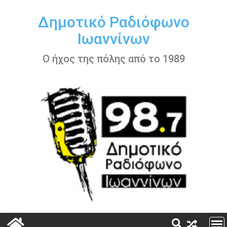
Περάστε
στο
Δημοτικό Ραδιόφωνο
περιεχόμενο
Ιωαννίνων
Ο ήχος της πόλης από το 1989