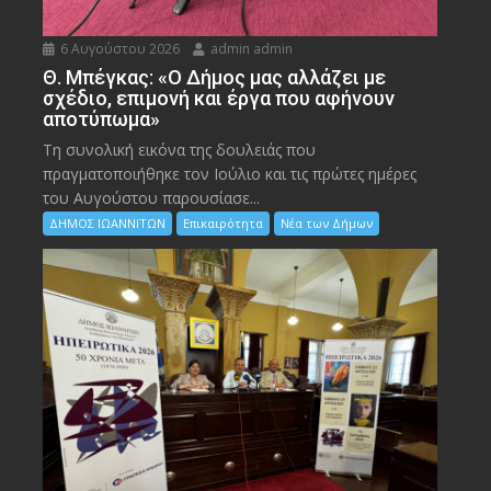
6 Αυγούστου 2026
admin admin
Θ. Μπέγκας: «Ο Δήμος μας αλλάζει με
σχέδιο, επιμονή και έργα που αφήνουν
αποτύπωμα»
Τη συνολική εικόνα της δουλειάς που
πραγματοποιήθηκε τον Ιούλιο και τις πρώτες ημέρες
του Αυγούστου παρουσίασε...
ΔΗΜΟΣ ΙΩΑΝΝΙΤΩΝ
Επικαιρότητα
Νέα των Δήμων