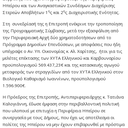
Ηπείρου και των Αναγκαστικών Συνδέσμων Διαχείρισης
η
η
Στερεών Αποβλήτων 1
ς και 2
ς Διαχειριστικής Ενότητας.
Στη συνεδρίασή της η Επιτροπή ενέκρινε την τροποποίηση
της Προγραμματικής Σύμβασης, μετά την εξασφάλιση από
την Περιφερειακή Αρχή δύο χρηματοδοτήσεων από το
Πρόγραμμα Δημοσίων Επενδύσεων, με αποφάσεις που ήδη
υπέγραψε ο Αν. Υπ. Οικονομίας κ. Αλ. Χαρίτσης, ήτοι για τις
μελέτες επέκτασης των ΧΥΤΑ Ελληνικού και Καρβουναρίου
προϋπολογισμού 569.437,23€ και της κατασκευής αγωγού
μεταφοράς των στραγγιδίων από τον ΧΥΤΑ Ελληνικού στον
Βιολογικό Καθαρισμό Ιωαννίνων, προϋπολογισμού
1.596.900€.
Η Πρόεδρος της Επιτροπής, Αντιπεριφερειάρχης κ. Τατιάνα
Καλογιάννη, έδωσε έμφαση στην περιβαλλοντική πολιτική
που υλοποιεί με επιτυχία η Περιφέρεια Ηπείρου σε
συνεργασία με τους Δήμους, που έχει ως αποτέλεσμα οι
πολίτες της Ηπείρου να μην έχουν επιβαρυνθεί με πρόστιμα