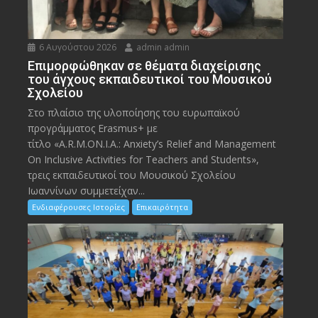
6 Αυγούστου 2026
admin admin
Eπιμορφώθηκαν σε θέματα διαχείρισης
του άγχους εκπαιδευτικοί του Μουσικού
Σχολείου
Στο πλαίσιο της υλοποίησης του ευρωπαϊκού
προγράμματος Erasmus+ με
τίτλο «A.R.M.ON.I.A.: Anxiety’s Relief and Management
On Inclusive Activities for Teachers and Students»,
τρεις εκπαιδευτικοί του Μουσικού Σχολείου
Ιωαννίνων συμμετείχαν...
Ενδιαφέρουσες Ιστορίες
Επικαιρότητα