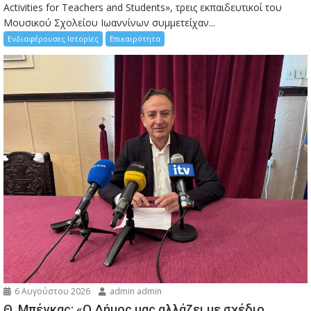
Activities for Teachers and Students», τρεις εκπαιδευτικοί του
Μουσικού Σχολείου Ιωαννίνων συμμετείχαν...
Ενδιαφέρουσες Ιστορίες
Επικαιρότητα
6 Αυγούστου 2026
admin admin
Θ. Μπέγκας: «Ο Δήμος μας αλλάζει με σχέδιο,