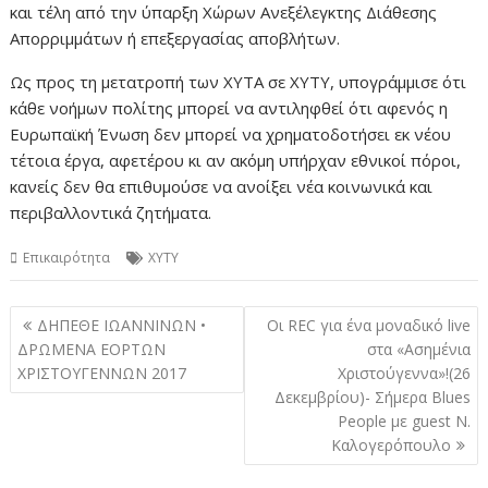
και τέλη από την ύπαρξη Χώρων Ανεξέλεγκτης Διάθεσης
Απορριμμάτων ή επεξεργασίας αποβλήτων.
Ως προς τη μετατροπή των ΧΥΤΑ σε ΧΥΤΥ, υπογράμμισε ότι
κάθε νοήμων πολίτης μπορεί να αντιληφθεί ότι αφενός η
Ευρωπαϊκή Ένωση δεν μπορεί να χρηματοδοτήσει εκ νέου
τέτοια έργα, αφετέρου κι αν ακόμη υπήρχαν εθνικοί πόροι,
κανείς δεν θα επιθυμούσε να ανοίξει νέα κοινωνικά και
περιβαλλοντικά ζητήματα.
Επικαιρότητα
XYTY
Πλοήγηση
ΔΗΠΕΘΕ ΙΩΑΝΝΙΝΩΝ •
Οι REC για ένα μοναδικό live
άρθρων
ΔΡΩΜΕΝΑ ΕΟΡΤΩΝ
στα «Ασημένια
ΧΡΙΣΤΟΥΓΕΝΝΩΝ 2017
Χριστούγεννα»!(26
Δεκεμβρίου)- Σήμερα Blues
People με guest Ν.
Καλογερόπουλο