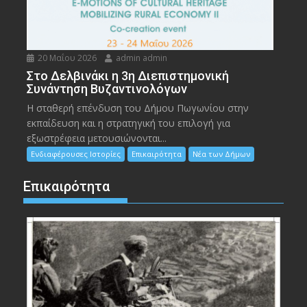
20 Μαΐου 2026
admin admin
Στο Δελβινάκι η 3η Διεπιστημονική
Συνάντηση Βυζαντινολόγων
Η σταθερή επένδυση του Δήμου Πωγωνίου στην
εκπαίδευση και η στρατηγική του επιλογή για
εξωστρέφεια μετουσιώνονται...
Ενδιαφέρουσες Ιστορίες
Επικαιρότητα
Νέα των Δήμων
Επικαιρότητα