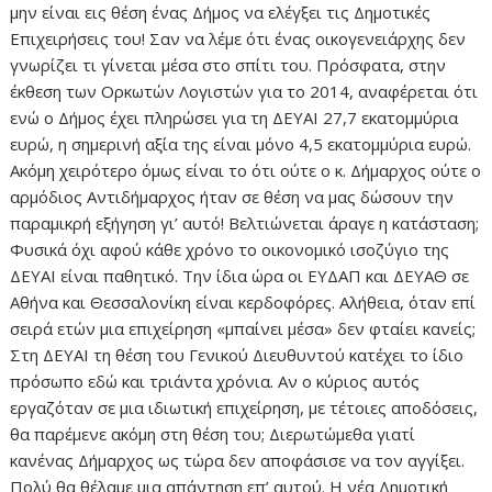
μην είναι εις θέση ένας Δήμος να ελέγξει τις Δημοτικές
Επιχειρήσεις του! Σαν να λέμε ότι ένας οικογενειάρχης δεν
γνωρίζει τι γίνεται μέσα στο σπίτι του. Πρόσφατα, στην
έκθεση των Ορκωτών Λογιστών για το 2014, αναφέρεται ότι
ενώ o Δήμος έχει πληρώσει για τη ΔΕΥΑΙ 27,7 εκατομμύρια
ευρώ, η σημερινή αξία της είναι μόνο 4,5 εκατομμύρια ευρώ.
Ακόμη χειρότερο όμως είναι το ότι ούτε ο κ. Δήμαρχος ούτε ο
αρμόδιος Αντιδήμαρχος ήταν σε θέση να μας δώσουν την
παραμικρή εξήγηση γι’ αυτό! Βελτιώνεται άραγε η κατάσταση;
Φυσικά όχι αφού κάθε χρόνο το οικονομικό ισοζύγιο της
ΔΕΥΑΙ είναι παθητικό. Την ίδια ώρα οι ΕΥΔΑΠ και ΔΕΥΑΘ σε
Αθήνα και Θεσσαλονίκη είναι κερδοφόρες. Αλήθεια, όταν επί
σειρά ετών μια επιχείρηση «μπαίνει μέσα» δεν φταίει κανείς;
Στη ΔΕΥΑΙ τη θέση του Γενικού Διευθυντού κατέχει το ίδιο
πρόσωπο εδώ και τριάντα χρόνια. Αν ο κύριος αυτός
εργαζόταν σε μια ιδιωτική επιχείρηση, με τέτοιες αποδόσεις,
θα παρέμενε ακόμη στη θέση του; Διερωτώμεθα γιατί
κανένας Δήμαρχος ως τώρα δεν αποφάσισε να τον αγγίξει.
Πολύ θα θέλαμε μια απάντηση επ’ αυτού. Η νέα Δημοτική