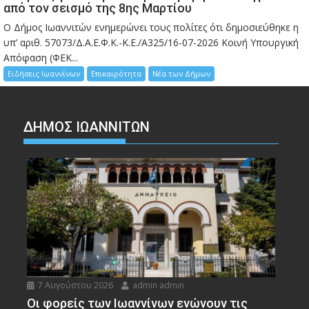
από τον σεισμό της 8ης Μαρτίου
Ο Δήμος Ιωαννιτών ενημερώνει τους πολίτες ότι δημοσιεύθηκε η
υπ’ αριθ. 57073/Δ.Α.Ε.Φ.Κ.-Κ.Ε./Α325/16-07-2026 Κοινή Υπουργική
Απόφαση (ΦΕΚ...
Ειδήσεις Ιωαννίνων
Επικαιρότητα
Νέα των Δήμων
ΔΗΜΟΣ ΙΩΑΝΝΙΤΩΝ
7 Αυγούστου 2026
admin admin
Οι φορείς των Ιωαννίνων ενώνουν τις