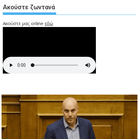
Ακούστε ζωντανά
Ακούστε μας online
εδώ