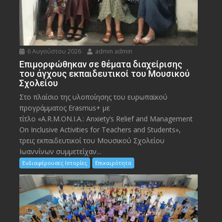
6 Αυγούστου 2026
admin admin
Eπιμορφώθηκαν σε θέματα διαχείρισης
του άγχους εκπαιδευτικοί του Μουσικού
Σχολείου
Στο πλαίσιο της υλοποίησης του ευρωπαϊκού
προγράμματος Erasmus+ με
τίτλο «A.R.M.ON.I.A.: Anxiety’s Relief and Management
On Inclusive Activities for Teachers and Students»,
τρεις εκπαιδευτικοί του Μουσικού Σχολείου
Ιωαννίνων συμμετείχαν...
Ενδιαφέρουσες Ιστορίες
Επικαιρότητα