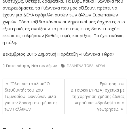
δυστυχώς, υστερεί δραματικά. Τα Ευρωπαϊκά Γιάννενα που
ονειρευόμαστε, τα Γιάννενα που μας αξίζουν, πρέπει να
έχουν μια ΔΕΥΑ εφάμιλλη αυτών των άλλων Ευρωπαϊκών
χωρών. Τόσα ταξίδια κάνουν οι Δημοτικοί μας άρχοντες στο
εξωτερικό, ας ανοίξουν τα μάτια τους κι ας δουν τι ισχύει
εκεί κι ας τολμήσουν βαθιές τομές και ρίξεις. Το έχει ανάγκη
η πόλη.
Δεκέμβριος 2015 Δημοτική Παράταξη «Γιάννενα Τώρα»
,
Επικαιρότητα
Νέα των Δήμων
ΓΙΑΝΝΕΝΑ ΤΩΡΑ -ΔΕΥΑΙ
Πλοήγηση
“Όλοι για το κλίμα”.Ο
Ερώτηση του
άρθρων
διευθυντής του 2ου
Β.Τσίρκα(ΣΥΡΙΖΑ) σχετικά με
Γυμνασίου Ιωαννίνων μιλά
τη χορήγηση χρήσης άδειας
για την δράση του τμήματος
νερού για υδροληψία από
των Γαλλικών
γεωτρήσεις.