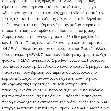
στη χώρα! Γιατί; Εκτός όμως από την ύδρευση, μήπως
είμαστε ικανοποιημένοι από την αποχέτευση; Το έργο
«δίκτυο αποχέτευσης» το οποίο, χρηματοδοτείται από το
ΕΣΠΑ, υλοποιείται με ρυθμούς χελώνας. Γιατί; Οδηγοί και
πεζοί, αγανακτούμε καθημερινά με την καθυστέρηση στην
αποκατάσταση των τομών στις οδούς της πόλης μας.
Διαμαρτυρόμαστε συνεχώς γι αυτό αλλά δεν μας ακούει
κανείς. Γιατί; Ποιος είναι υπεύθυνος για όλα τα παραπάνω;
«Η ΔΕΥΑΙ», θα απαντήσουν οι περισσότεροι. Σωστά, αλλά σε
ποιον ανήκει η ΔΕΥΑΙ; Σε κάποιον ιδιώτη επιχειρηματία; Όχι
φυσικά! Η ΔΕΥΑΙ ανήκει στο Δήμο Ιωαννιτών και Πρόεδρος
του Διοικητικού της Συμβουλίου είναι ο κύριος Δήμαρχος. Σε
παλαιότερη συνεδρίαση του Δημοτικού Συμβουλίου, ο
κύριος Δήμαρχος απαντώντας σε σχετική ερώτηση του
επικεφαλής της Παράταξής μας Άρη Μπαρτζώκα,
παραδέχθηκε ότι «η ΔΕΥΑΙ παρουσιάζει βαθιά παθογένεια»
και πιο πρόσφατα μας είπε ότι δεν μπόρεσε να αποκτήσει
πλήρη εικόνα για την κατάστασή της διότι «εντός της ΔΕΥΑΙ
υπάρχουν παρακωλυτικοί μηχανισμοί»! Αν είναι δυνατόν! Να