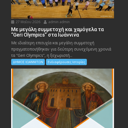
27 Μαΐου 2026
admin admin
Με μεγάλη συμμετοχή και χαμόγελα τα
“Geri Olympics” στα Ιωάννινα
Με ιδιαίτερη επιτυχία και μεγάλη συμμετοχή
πραγματοποιήθηκαν για δεύτερη συνεχόμενη χρονιά
τα “Geri Olympics”, η ξεχωριστή...
ΔΗΜΟΣ ΙΩΑΝΝΙΤΩΝ
Ενδιαφέρουσες Ιστορίες