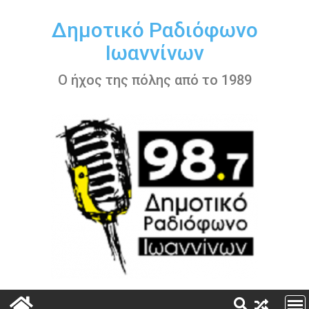
Περάστε
στο
Δημοτικό Ραδιόφωνο
περιεχόμενο
Ιωαννίνων
Ο ήχος της πόλης από το 1989