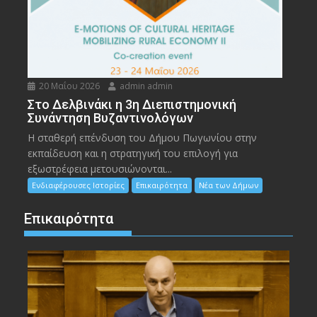
20 Μαΐου 2026
admin admin
Στο Δελβινάκι η 3η Διεπιστημονική
Συνάντηση Βυζαντινολόγων
Η σταθερή επένδυση του Δήμου Πωγωνίου στην
εκπαίδευση και η στρατηγική του επιλογή για
εξωστρέφεια μετουσιώνονται...
Ενδιαφέρουσες Ιστορίες
Επικαιρότητα
Νέα των Δήμων
Επικαιρότητα