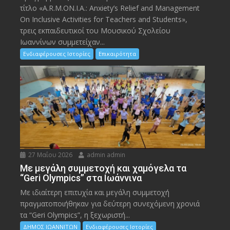
τίτλο «A.R.M.ON.I.A.: Anxiety’s Relief and Management
On Inclusive Activities for Teachers and Students»,
τρεις εκπαιδευτικοί του Μουσικού Σχολείου
Ιωαννίνων συμμετείχαν...
Ενδιαφέρουσες Ιστορίες
Επικαιρότητα
27 Μαΐου 2026
admin admin
Με μεγάλη συμμετοχή και χαμόγελα τα
“Geri Olympics” στα Ιωάννινα
Με ιδιαίτερη επιτυχία και μεγάλη συμμετοχή
πραγματοποιήθηκαν για δεύτερη συνεχόμενη χρονιά
τα “Geri Olympics”, η ξεχωριστή...
ΔΗΜΟΣ ΙΩΑΝΝΙΤΩΝ
Ενδιαφέρουσες Ιστορίες