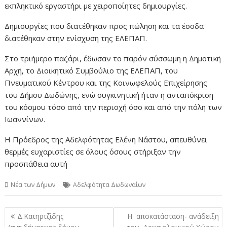
εκπληκτικό εργαστήρι με χειροποίητες δημιουργίες.
Δημιουργίες που διατέθηκαν προς πώληση και τα έσοδα
διατέθηκαν στην ενίσχυση της ΕΛΕΠΑΠ.
Στο τριήμερο παζάρι, έδωσαν το παρόν σύσσωμη η Δημοτική
Αρχή, το Διοικητικό Συμβούλιο της ΕΛΕΠΑΠ, του
Πνευματικού Κέντρου και της Κοινωφελούς Επιχείρησης
του Δήμου Δωδώνης, ενώ συγκινητική ήταν η ανταπόκριση
του κόσμου τόσο από την περιοχή όσο και από την πόλη των
Ιωαννίνων.
Η Πρόεδρος της Αδελφότητας Ελένη Νάστου, απευθύνει
θερμές ευχαριστίες σε όλους όσους στήριξαν την
προσπάθεια αυτή
Νέα των Δήμων
Αδελφότητα Δωδωναίων
Πλοήγηση
Δ.Κατηρτζίδης
Η αποκατάσταση- ανάδειξη
άρθρων