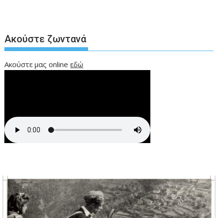
Ακούστε ζωντανά
Ακούστε μας online
εδώ