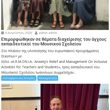
6 Αυγούστου 2026
admin admin
Eπιμορφώθηκαν σε θέματα διαχείρισης του άγχους
εκπαιδευτικοί του Μουσικού Σχολείου
Στο πλαίσιο της υλοποίησης του ευρωπαϊκού προγράμματος
Erasmus+ με
τίτλο «A.R.M.ON.I.A.: Anxiety’s Relief and Management On Inclusive
Activities for Teachers and Students», τρεις εκπαιδευτικοί του
Μουσικού Σχολείου Ιωαννίνων συμμετείχαν...
Ενδιαφέρουσες Ιστορίες
Επικαιρότητα