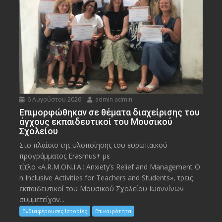
6 Αυγούστου 2026
admin admin
Eπιμορφώθηκαν σε θέματα διαχείρισης του
άγχους εκπαιδευτικοί του Μουσικού
Σχολείου
Στο πλαίσιο της υλοποίησης του ευρωπαϊκού
προγράμματος Erasmus+ με
τίτλο «A.R.M.ON.I.A.: Anxiety’s Relief and Management O
n Inclusive Activities for Teachers and Students», τρεις
εκπαιδευτικοί του Μουσικού Σχολείου Ιωαννίνων
συμμετείχαν...
Ενδιαφέρουσες Ιστορίες
Επικαιρότητα