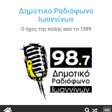
Περάστε
στο
Δημοτικό Ραδιόφωνο
περιεχόμενο
Ιωαννίνων
Ο ήχος της πόλης από το 1989