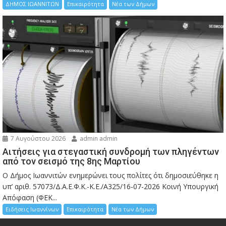
ΔΗΜΟΣ ΙΩΑΝΝΙΤΩΝ
Επικαιρότητα
Νέα των Δήμων
7 Αυγούστου 2026
admin admin
Αιτήσεις για στεγαστική συνδρομή των πληγέντων
από τον σεισμό της 8ης Μαρτίου
Ο Δήμος Ιωαννιτών ενημερώνει τους πολίτες ότι δημοσιεύθηκε η
υπ’ αριθ. 57073/Δ.Α.Ε.Φ.Κ.-Κ.Ε./Α325/16-07-2026 Κοινή Υπουργική
Απόφαση (ΦΕΚ...
Ειδήσεις Ιωαννίνων
Επικαιρότητα
Νέα των Δήμων