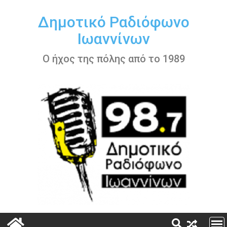
Περάστε
στο
Δημοτικό Ραδιόφωνο
περιεχόμενο
Ιωαννίνων
Ο ήχος της πόλης από το 1989