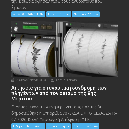
την Bοιωτία άφησαν πίσω τους ανθρώπους που
έχασαν...
ΔΗΜΟΣ ΙΩΑΝΝΙΤΩΝ
Επικαιρότητα
Νέα των Δήμων
7 Αυγούστου 2026
admin admin
Αιτήσεις για στεγαστική συνδρομή των
πληγέντων από τον σεισμό της 8ης
Μαρτίου
Ο Δήμος Ιωαννιτών ενημερώνει τους πολίτες ότι
δημοσιεύθηκε η υπ’ αριθ. 57073/Δ.Α.Ε.Φ.Κ.-Κ.Ε./Α325/16-
07-2026 Κοινή Υπουργική Απόφαση (ΦΕΚ...
Ειδήσεις Ιωαννίνων
Επικαιρότητα
Νέα των Δήμων