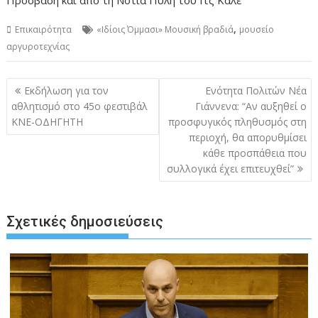
Πρόσβαση και από τη Νότια Πύλη του Ιτς Καλέ
,
Επικαιρότητα
«Ιδίοις Όμμασι» Μουσική βραδιά
μουσείο
αργυροτεχνίας
Πλοήγηση
Εκδήλωση για τον
Ενότητα Πολιτών Νέα
άρθρων
αθλητισμό στο 45ο φεστιβάλ
Γιάννενα: “Aν αυξηθεί ο
ΚΝΕ-ΟΔΗΓΗΤΗ
προσφυγικός πληθυσμός στη
περιοχή, θα απορυθμίσει
κάθε προσπάθεια που
συλλογικά έχει επιτευχθεί”
Σχετικές δημοσιεύσεις