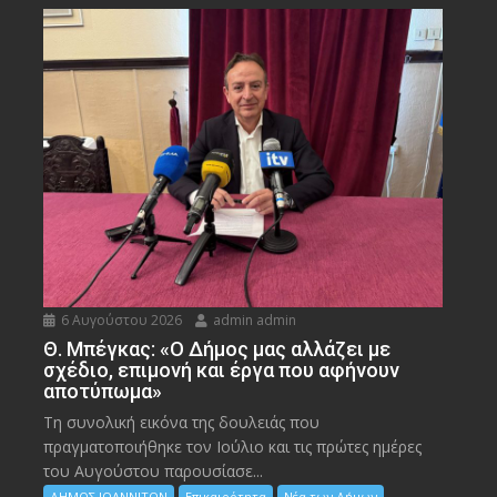
6 Αυγούστου 2026
admin admin
Θ. Μπέγκας: «Ο Δήμος μας αλλάζει με
σχέδιο, επιμονή και έργα που αφήνουν
αποτύπωμα»
Τη συνολική εικόνα της δουλειάς που
πραγματοποιήθηκε τον Ιούλιο και τις πρώτες ημέρες
του Αυγούστου παρουσίασε...
ΔΗΜΟΣ ΙΩΑΝΝΙΤΩΝ
Επικαιρότητα
Νέα των Δήμων