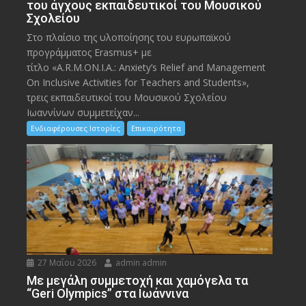
του άγχους εκπαιδευτικοί του Μουσικού
Σχολείου
Στο πλαίσιο της υλοποίησης του ευρωπαϊκού
προγράμματος Erasmus+ με
τίτλο «A.R.M.ON.I.A.: Anxiety’s Relief and Management
On Inclusive Activities for Teachers and Students»,
τρεις εκπαιδευτικοί του Μουσικού Σχολείου
Ιωαννίνων συμμετείχαν...
Ενδιαφέρουσες Ιστορίες
Επικαιρότητα
27 Μαΐου 2026
admin admin
Με μεγάλη συμμετοχή και χαμόγελα τα
“Geri Olympics” στα Ιωάννινα