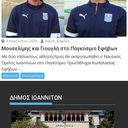
4 Αυγούστου 2026
Χάρης Δάφλος
Μουσελίμης και Γιουγλή στο Παγκόσμιο Εφήβων
Mε δύο επίλεκτους αθλητές/τριες θα εκπροσωπηθεί ο Ναυτικός
Όμιλος Ιωαννίνων στο Παγκόσμιο Πρωτάθλημα Κωπηλασίας
Εφήβων –...
Αθλητικά
Επικαιρότητα
ΔΗΜΟΣ ΙΩΑΝΝΙΤΩΝ