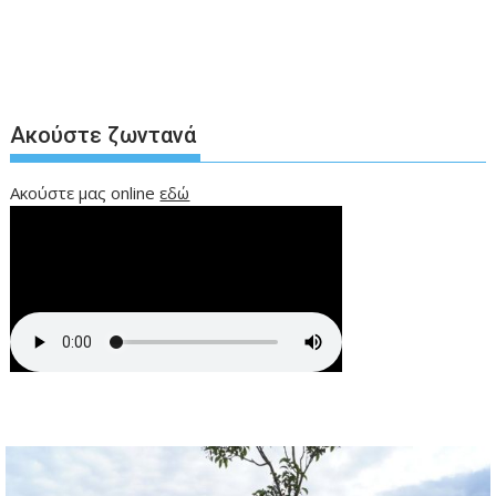
Ακούστε ζωντανά
Ακούστε μας online
εδώ