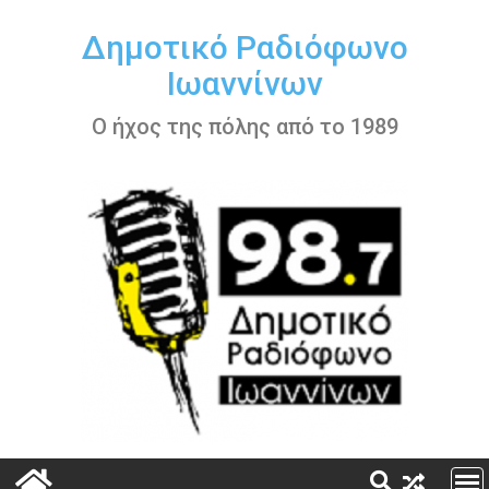
Περάστε
στο
Δημοτικό Ραδιόφωνο
περιεχόμενο
Ιωαννίνων
Ο ήχος της πόλης από το 1989