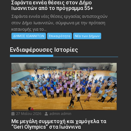
Σαράντα εννέα θέσεις στον Δήμο
Ιωαννιτών από το πρόγραμμα 55+
Σαράντα εννέα νέες θέσεις εργασίας αντιστοιχούν
στον Δήμο Ιωαννιτών, σύμφωνα με την πρόταση
κατανομής για το...
ΔΗΜΟΣ ΙΩΑΝΝΙΤΩΝ
Επικαιρότητα
Νέα των Δήμων
Ενδιαφέρουσες Ιστορίες
27 Μαΐου 2026
admin admin
Με μεγάλη συμμετοχή και χαμόγελα τα
“Geri Olympics” στα Ιωάννινα