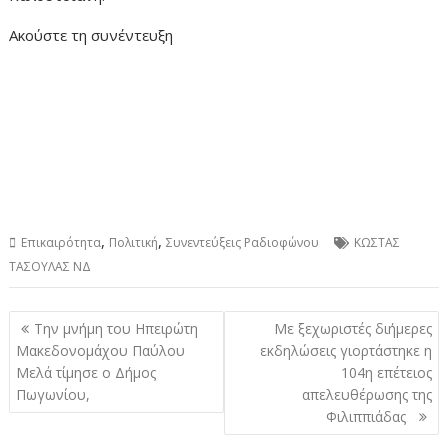
Ακούστε τη συνέντευξη
,
,
Επικαιρότητα
Πολιτική
Συνεντεύξεις Ραδιοφώνου
ΚΩΣΤΑΣ
ΤΑΣΟΥΛΑΣ ΝΔ
Πλοήγηση
Την μνήμη του Ηπειρώτη
Με ξεχωριστές διήμερες
άρθρων
Μακεδονομάχου Παύλου
εκδηλώσεις γιορτάστηκε η
Μελά τίμησε ο Δήμος
104η επέτειος
Πωγωνίου,
απελευθέρωσης της
Φιλιππιάδας