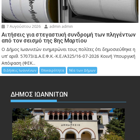
7 Αυγούστου 2026
admin admin
Αιτήσεις για στεγαστική συνδρομή των πληγέντων
από τον σεισμό της 8ης Μαρτίου
Ο Δήμος Ιωαννιτών ενημερώνει τους πολίτες ότι δημοσιεύθηκε η
υπ’ αριθ. 57073/Δ.Α.Ε.Φ.Κ.-Κ.Ε./Α325/16-07-2026 Κοινή Υπουργική
Απόφαση (ΦΕΚ...
Ειδήσεις Ιωαννίνων
Επικαιρότητα
Νέα των Δήμων
ΔΗΜΟΣ ΙΩΑΝΝΙΤΩΝ