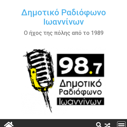
Περάστε
στο
Δημοτικό Ραδιόφωνο
περιεχόμενο
Ιωαννίνων
Ο ήχος της πόλης από το 1989