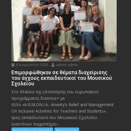
6 Αυγούστου 2026
admin admin
Eπιμορφώθηκαν σε θέματα διαχείρισης
του άγχους εκπαιδευτικοί του Μουσικού
Σχολείου
Στο πλαίσιο της υλοποίησης του ευρωπαϊκού
προγράμματος Erasmus+ με
τίτλο «A.R.M.ON.I.A.: Anxiety’s Relief and Management
On Inclusive Activities for Teachers and Students»,
τρεις εκπαιδευτικοί του Μουσικού Σχολείου
Ιωαννίνων συμμετείχαν...
Ενδιαφέρουσες Ιστορίες
Επικαιρότητα