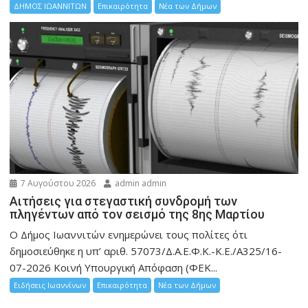
ΔΗΜΟΣ ΙΩΑΝΝΙΤΩΝ
Επικαιρότητα
Νέα των Δήμων
7 Αυγούστου 2026
admin admin
Αιτήσεις για στεγαστική συνδρομή των
πληγέντων από τον σεισμό της 8ης Μαρτίου
Ο Δήμος Ιωαννιτών ενημερώνει τους πολίτες ότι
δημοσιεύθηκε η υπ’ αριθ. 57073/Δ.Α.Ε.Φ.Κ.-Κ.Ε./Α325/16-
07-2026 Κοινή Υπουργική Απόφαση (ΦΕΚ...
Ειδήσεις Ιωαννίνων
Επικαιρότητα
Νέα των Δήμων