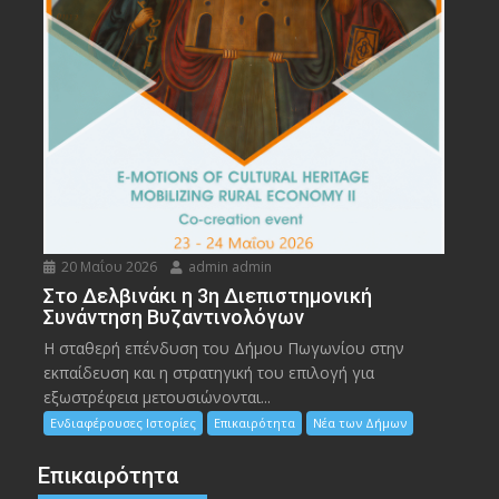
20 Μαΐου 2026
admin admin
Στο Δελβινάκι η 3η Διεπιστημονική
Συνάντηση Βυζαντινολόγων
Η σταθερή επένδυση του Δήμου Πωγωνίου στην
εκπαίδευση και η στρατηγική του επιλογή για
εξωστρέφεια μετουσιώνονται...
Ενδιαφέρουσες Ιστορίες
Επικαιρότητα
Νέα των Δήμων
Επικαιρότητα