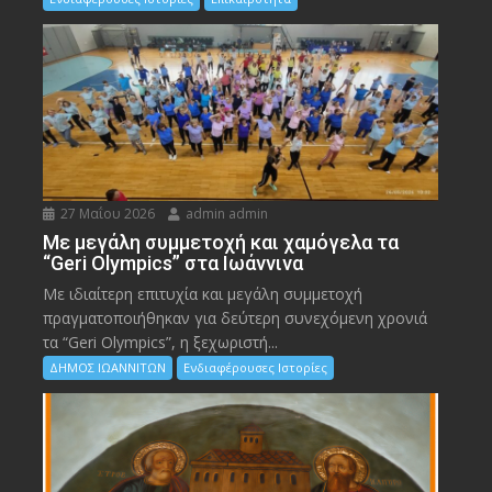
27 Μαΐου 2026
admin admin
Με μεγάλη συμμετοχή και χαμόγελα τα
“Geri Olympics” στα Ιωάννινα
Με ιδιαίτερη επιτυχία και μεγάλη συμμετοχή
πραγματοποιήθηκαν για δεύτερη συνεχόμενη χρονιά
τα “Geri Olympics”, η ξεχωριστή...
ΔΗΜΟΣ ΙΩΑΝΝΙΤΩΝ
Ενδιαφέρουσες Ιστορίες