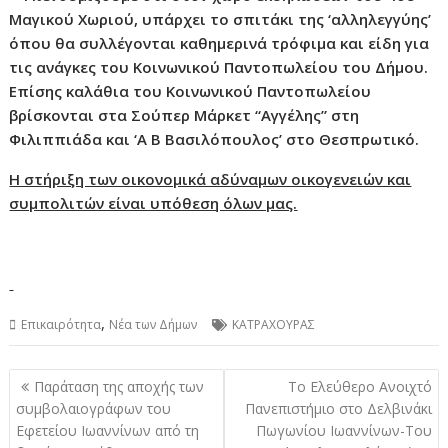
Μαγικού Χωριού, υπάρχει το σπιτάκι της ‘αλληλεγγύης’
όπου θα συλλέγονται καθημερινά τρόφιμα και είδη για
τις ανάγκες του Κοινωνικού Παντοπωλείου του Δήμου.
Επίσης καλάθια του Κοινωνικού Παντοπωλείου
βρίσκονται στα Σούπερ Μάρκετ “Αγγέλης” στη
Φιλιππιάδα και ‘Α Β Βασιλόπουλος’ στο Θεσπρωτικό.
Η στήριξη των οικονομικά αδύναμων οικογενειών και
συμπολιτών είναι υπόθεση όλων μας.
,
Επικαιρότητα
Νέα των Δήμων
ΚΑΤΡΑΧΟΥΡΑΣ
Πλοήγηση
Παράταση της αποχής των
Το Ελεύθερο Ανοιχτό
άρθρων
συμβολαιογράφων του
Πανεπιστήμιο στο Δελβινάκι
Εφετείου Ιωαννίνων από τη
Πωγωνίου Ιωαννίνων-Του