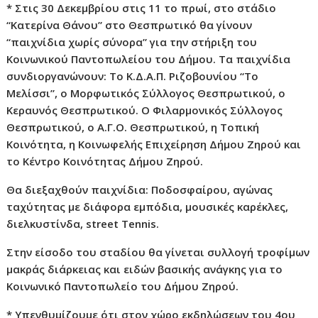
* Στις 30 Δεκεμβρίου στις 11 το πρωί, στο στάδιο
“Κατερίνα Θάνου” στο Θεσπρωτικό θα γίνουν
“παιχνίδια χωρίς σύνορα” για την στήριξη του
Κοινωνικού Παντοπωλείου του Δήμου. Τα παιχνίδια
συνδιοργανώνουν: Το Κ.Δ.Α.Π. Ριζοβουνίου “Το
Μελίσσι”, ο Μορφωτικός Σύλλογος Θεσπρωτικού, ο
Κεραυνός Θεσπρωτικού. Ο Φιλαρμονικός Σύλλογος
Θεσπρωτικού, ο Α.Γ.Ο. Θεσπρωτικού, η Τοπική
Κοινότητα, η Κοινωφελής Επιχείρηση Δήμου Ζηρού και
το Κέντρο Κοινότητας Δήμου Ζηρού.
Θα διεξαχθούν παιχνίδια: Ποδοσφαίρου, αγώνας
ταχύτητας με διάφορα εμπόδια, μουσικές καρέκλες,
διελκυστίνδα,
street
Tennis
.
Στην είσοδο του σταδίου θα γίνεται συλλογή τροφίμων
μακράς διάρκειας και ειδών βασικής ανάγκης για το
Κοινωνικό Παντοπωλείο του Δήμου Ζηρού.
* Υπενθυμίζουμε ότι στον χώρο εκδηλώσεων του 4ου