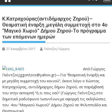
Κ.Κατραχούρας(αντιδήμαρχος Ζηρού)–
Θεαματική έναρξη ,μεγάλη συμμετοχή στο 4ο
“Μαγικό Χωριό” Δήμου Ζηρού-Το πρόγραμμα
των επόμενων ημερών
27 Δεκεμβρίου 2017
Γκόντζος Γιώργος
Από:Γιώργος
Γκόντζος(ggontzos@yahoo.gr)—Για “θεαματική έναρξη και
με μεγάλη συμμετοχή του κοινού”, έκανε λόγο ο Κώστας
Κατραχούρας, αντιδήμαρχος δήμου Ζηρού, σε παρέμβασή
του στην εκπομπή “ό,τι πεις εσύ” (Γιώργος Γκόντζος),στο
δημοτικό ραδιόφωνο Ιωαννίνων,με αφορμή τις εκδηλώσεις
του 4ου “Μαγικού Χωριού” Δήμου Ζηρού σε Φιλιππιάδα και
Θεσπρωτικό