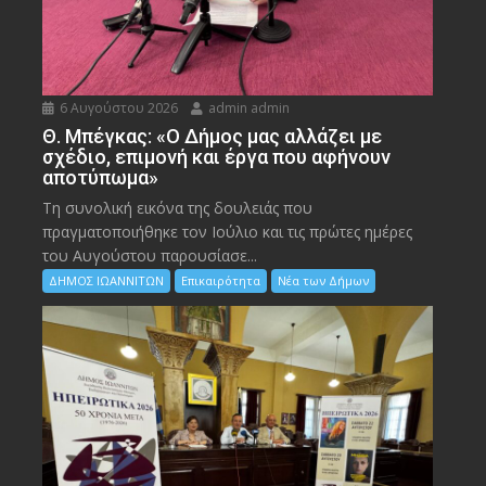
6 Αυγούστου 2026
admin admin
Θ. Μπέγκας: «Ο Δήμος μας αλλάζει με
σχέδιο, επιμονή και έργα που αφήνουν
αποτύπωμα»
Τη συνολική εικόνα της δουλειάς που
πραγματοποιήθηκε τον Ιούλιο και τις πρώτες ημέρες
του Αυγούστου παρουσίασε...
ΔΗΜΟΣ ΙΩΑΝΝΙΤΩΝ
Επικαιρότητα
Νέα των Δήμων