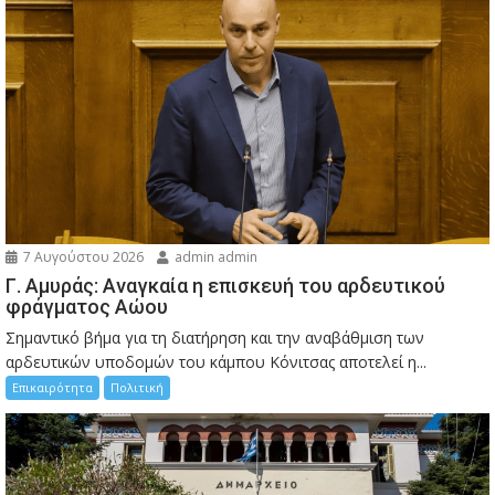
7 Αυγούστου 2026
admin admin
Γ. Αμυράς: Αναγκαία η επισκευή του αρδευτικού
φράγματος Αώου
Σημαντικό βήμα για τη διατήρηση και την αναβάθμιση των
αρδευτικών υποδομών του κάμπου Κόνιτσας αποτελεί η...
Επικαιρότητα
Πολιτική