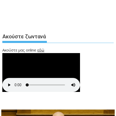
Ακούστε ζωντανά
Ακούστε μας online
εδώ