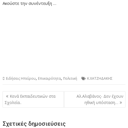
Ακούστε την συνέντευξη …
,
,
Ειδήσεις Ηπείρου
Επικαιρότητα
Πολιτική
Κ.ΧΑΤΖΗΔΑΚΗΣ
Πλοήγηση
Κενά Εκπαιδευτικών στα
Αλ.Αλαβάνος- Δεν έχουν
άρθρων
Σχολεία..
ηθική υπόσταση…
Σχετικές δημοσιεύσεις