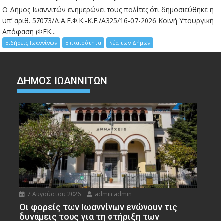
Ο Δήμος Ιωαννιτών ενημερώνει τους πολίτες ότι δημοσιεύθηκε η
υπ’ αριθ. 57073/Δ.Α.Ε.Φ.Κ.-Κ.Ε./Α325/16-07-2026 Κοινή Υπουργική
Απόφαση (ΦΕΚ...
Ειδήσεις Ιωαννίνων
Επικαιρότητα
Νέα των Δήμων
ΔΗΜΟΣ ΙΩΑΝΝΙΤΩΝ
7 Αυγούστου 2026
admin admin
Οι φορείς των Ιωαννίνων ενώνουν τις
δυνάμεις τους για τη στήριξη των