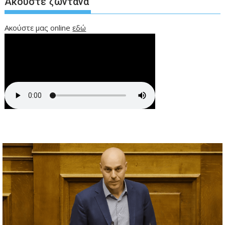
Ακούστε ζωντανά
Ακούστε μας online
εδώ