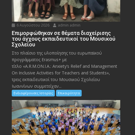
6 Αυγούστου 2026
admin admin
Eπιμορφώθηκαν σε θέματα διαχείρισης
του άγχους εκπαιδευτικοί του Μουσικού
Σχολείου
Στο πλαίσιο της υλοποίησης του ευρωπαϊκού
προγράμματος Erasmus+ με
τίτλο «A.R.M.ON.I.A.: Anxiety’s Relief and Management
On Inclusive Activities for Teachers and Students»,
τρεις εκπαιδευτικοί του Μουσικού Σχολείου
Ιωαννίνων συμμετείχαν...
Ενδιαφέρουσες Ιστορίες
Επικαιρότητα