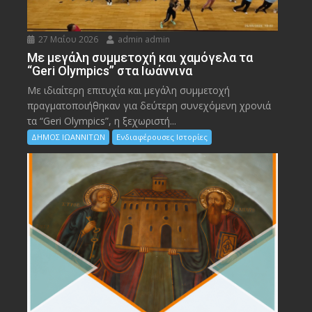
27 Μαΐου 2026
admin admin
Με μεγάλη συμμετοχή και χαμόγελα τα
“Geri Olympics” στα Ιωάννινα
Με ιδιαίτερη επιτυχία και μεγάλη συμμετοχή
πραγματοποιήθηκαν για δεύτερη συνεχόμενη χρονιά
τα “Geri Olympics”, η ξεχωριστή...
ΔΗΜΟΣ ΙΩΑΝΝΙΤΩΝ
Ενδιαφέρουσες Ιστορίες