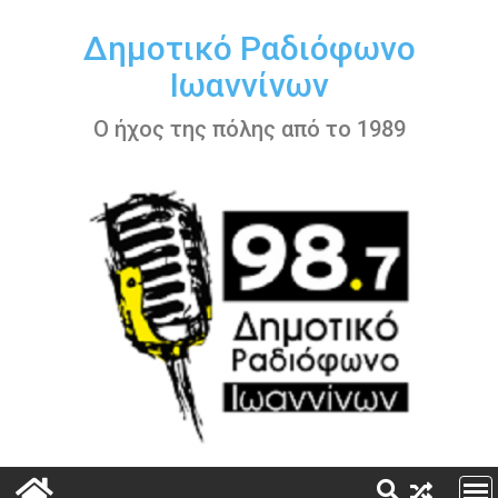
Περάστε
στο
Δημοτικό Ραδιόφωνο
περιεχόμενο
Ιωαννίνων
Ο ήχος της πόλης από το 1989