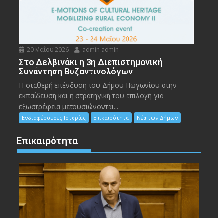
20 Μαΐου 2026
admin admin
Στο Δελβινάκι η 3η Διεπιστημονική
Συνάντηση Βυζαντινολόγων
Η σταθερή επένδυση του Δήμου Πωγωνίου στην
εκπαίδευση και η στρατηγική του επιλογή για
εξωστρέφεια μετουσιώνονται...
Ενδιαφέρουσες Ιστορίες
Επικαιρότητα
Νέα των Δήμων
Επικαιρότητα