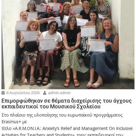
6 Αυγούστου 2026
admin admin
Eπιμορφώθηκαν σε θέματα διαχείρισης του άγχους
εκπαιδευτικοί του Μουσικού Σχολείου
Στο πλαίσιο της υλοποίησης του ευρωπαϊκού προγράμματος
Erasmus+ με
τίτλο «A.R.M.ON.I.A.: Anxiety’s Relief and Management On Inclusive
Activities for Teachers and Students», τρεις εκπαιδευτικοί του