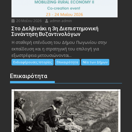
20 Μαΐου 2026
admin admin
Στο Δελβινάκι η 3η Διεπιστημονική
Συνάντηση Βυζαντινολόγων
Η σταθερή επένδυση του Δήμου Πωγωνίου στην
εκπαίδευση και η στρατηγική του επιλογή για
εξωστρέφεια μετουσιώνονται...
Ενδιαφέρουσες Ιστορίες
Επικαιρότητα
Νέα των Δήμων
Επικαιρότητα