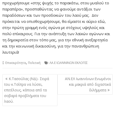
προχωρήσουμε «στης ψυχής το παρακάτω, στου μυαλού το
παραπέρα», προσπαθώντας να φανούμε αντάξιοι των
παραδόσεων και των προσδοκιών του λαού μας. Δεν
πρόκειται να οπισθοχωρήσουμε, θα είμαστε κι αύριο εδώ,
στην πρώτη γραμμή ενός αγώνα με στόχους υψηλούς και
πολύ επίκαιρους. Για την ανάπτυξη των λαϊκών αγώνων και
τη δημοκρατία στον τόπο μας, για την εθνική ανεξαρτησία
και την κοινωνική δικαιοσύνη, για την πανανθρώπινη
λευτεριά!
,
Επικαιρότητα
Πολιτική
ΛΑ.Ε ΙΩΑΝΝΙΝΩΝ ΕΚΛΟΓΕΣ
Πλοήγηση
Κ.Τασούλας (ΝΔ)- Σειρά
ΑΝ.ΕΛ Ιωαννίνων:Ενωμένοι
άρθρων
του κ.Τσίπρα να λύσει,
και μακριά από διχαστικά
επιτέλους, κάποια από τα
διλήμματα
σοβαρά προβλήματα του
λαού.