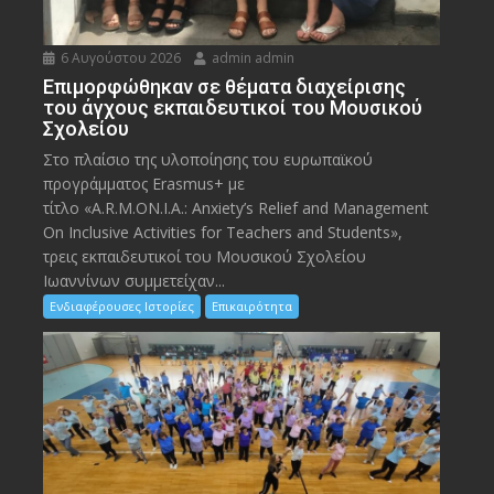
6 Αυγούστου 2026
admin admin
Eπιμορφώθηκαν σε θέματα διαχείρισης
του άγχους εκπαιδευτικοί του Μουσικού
Σχολείου
Στο πλαίσιο της υλοποίησης του ευρωπαϊκού
προγράμματος Erasmus+ με
τίτλο «A.R.M.ON.I.A.: Anxiety’s Relief and Management
On Inclusive Activities for Teachers and Students»,
τρεις εκπαιδευτικοί του Μουσικού Σχολείου
Ιωαννίνων συμμετείχαν...
Ενδιαφέρουσες Ιστορίες
Επικαιρότητα