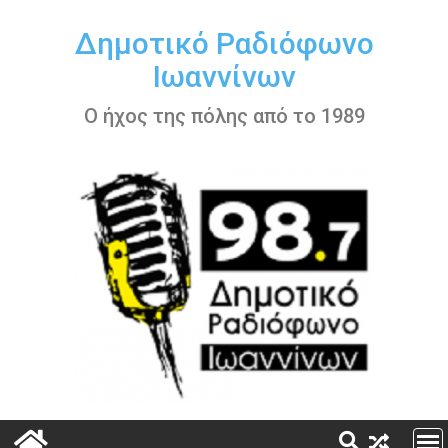
Περάστε
στο
Δημοτικό Ραδιόφωνο
περιεχόμενο
Ιωαννίνων
Ο ήχος της πόλης από το 1989