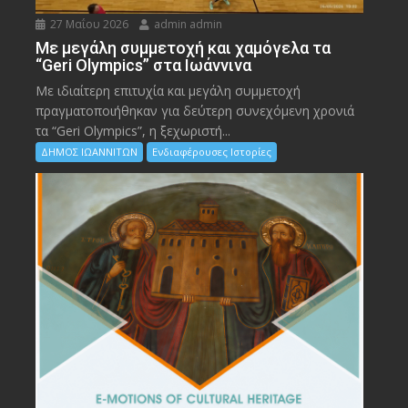
27 Μαΐου 2026
admin admin
Με μεγάλη συμμετοχή και χαμόγελα τα
“Geri Olympics” στα Ιωάννινα
Με ιδιαίτερη επιτυχία και μεγάλη συμμετοχή
πραγματοποιήθηκαν για δεύτερη συνεχόμενη χρονιά
τα “Geri Olympics”, η ξεχωριστή...
ΔΗΜΟΣ ΙΩΑΝΝΙΤΩΝ
Ενδιαφέρουσες Ιστορίες