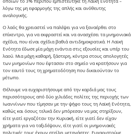
οποίων το 3% περίπου εμπιστεύτηκε τη Λαϊκή Ενότητα –
λόγω της μη εφαρμογής της απλής και ανόθευτης
αναλογικής.
Ο λαός θα χρειαστεί να παλέψει για να ξαναέρθει στο
επίκεντρο, για να εκφραστεί και να ανασχέσει τα μνημονιακά
σχέδια, που είναι σχέδια βαθιά αντιδημοκρατικά. Η Λαϊκή
Ενότητα έδωσε μία μάχη ενάντια στις εξουσίες και υπέρ του
λαού. Μια μάχη καθαρή, ξάστερη, κόντρα στους απολογητές
των μνημονίων που έφτασαν στο σημείο να κρατήσουν για
τον εαυτό τους τη χρηματοδότηση που δικαιούνταν το
μέτωπο.
Θέλουμε να ευχαριστήσουμε από την καρδιά μας τους
περισσότερους από δύο χιλιάδες πολίτες της περιοχής των
Ιωαννίνων που τίμησαν με την ψήφο τους τη Λαϊκή Ενότητα,
καθώς και όσους τελικά δεν μπόρεσαν να μας στηρίξουν,
είτε γιατί εργαζόταν την Κυριακή, είτε γιατί δεν είχαν
χρήματα για να ταξιδέψουν, είτε γιατί οι μνημονιακές
πολιτικές τους έχουν στείλει μετανάστες. Ευχαριστούμε