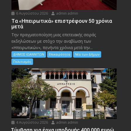
6 Αυγούστου 2026
admin admin
Tα «Ηπειρωτικά» επιστρέφουν 50 χρόνια
μετά
Την πραγματοποίηση μιας επετειακής σειράς
εκδηλώσεων με στόχο την αναβίωση των
«Ηπειρωτικών», πενήντα χρόνια μετά την...
ΔΗΜΟΣ ΙΩΑΝΝΙΤΩΝ
Επικαιρότητα
Νέα των Δήμων
Πολιτισμός
4 Αυγούστου 2026
admin admin
Σύμβαση για έργα υποδομής 400.000 ευρώ