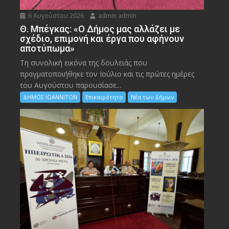
6 Αυγούστου 2026
admin admin
Θ. Μπέγκας: «Ο Δήμος μας αλλάζει με
σχέδιο, επιμονή και έργα που αφήνουν
αποτύπωμα»
Τη συνολική εικόνα της δουλειάς που
πραγματοποιήθηκε τον Ιούλιο και τις πρώτες ημέρες
του Αυγούστου παρουσίασε...
ΔΗΜΟΣ ΙΩΑΝΝΙΤΩΝ
Επικαιρότητα
Νέα των Δήμων