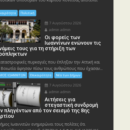
ικαιρότητα
Πολιτική
7 Αυγούστου 2026
admin admin
Οι φορείς των
Ιωαννίνων ενώνουν τις
νάμεις τους για τη στήριξη των
ρόπληκτων
καταστροφικές πυρκαγιές που έπληξαν την Αττική και
 Bοιωτία άφησαν πίσω τους ανθρώπους που έχασαν...
ΜΟΣ ΙΩΑΝΝΙΤΩΝ
Επικαιρότητα
Νέα των Δήμων
7 Αυγούστου 2026
admin admin
Αιτήσεις για
στεγαστική συνδρομή
ν πληγέντων από τον σεισμό της 8ης
ρτίου
ήμος Ιωαννιτών ενημερώνει τους πολίτες ότι