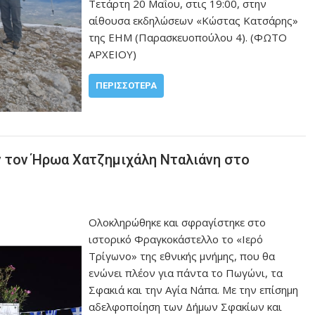
Τετάρτη 20 Μαΐου, στις 19:00, στην
αίθουσα εκδηλώσεων «Κώστας Κατσάρης»
της ΕΗΜ (Παρασκευοπούλου 4). (ΦΩΤΟ
ΑΡΧΕΙΟΥ)
ΠΕΡΙΣΣΌΤΕΡΑ
ν τον Ήρωα Χατζημιχάλη Νταλιάνη στο
Ολοκληρώθηκε και σφραγίστηκε στο
ιστορικό Φραγκοκάστελλο το «Ιερό
Τρίγωνο» της εθνικής μνήμης, που θα
ενώνει πλέον για πάντα το Πωγώνι, τα
Σφακιά και την Αγία Νάπα. Με την επίσημη
αδελφοποίηση των Δήμων Σφακίων και