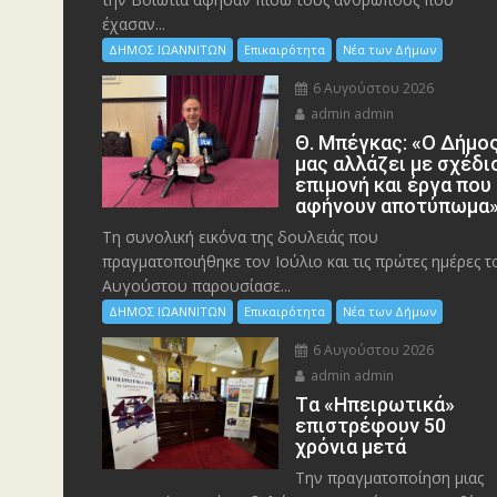
έχασαν...
ΔΗΜΟΣ ΙΩΑΝΝΙΤΩΝ
Επικαιρότητα
Νέα των Δήμων
6 Αυγούστου 2026
admin admin
Θ. Μπέγκας: «Ο Δήμο
μας αλλάζει με σχέδι
επιμονή και έργα που
αφήνουν αποτύπωμα
Τη συνολική εικόνα της δουλειάς που
πραγματοποιήθηκε τον Ιούλιο και τις πρώτες ημέρες τ
Αυγούστου παρουσίασε...
ΔΗΜΟΣ ΙΩΑΝΝΙΤΩΝ
Επικαιρότητα
Νέα των Δήμων
6 Αυγούστου 2026
admin admin
Tα «Ηπειρωτικά»
επιστρέφουν 50
χρόνια μετά
Την πραγματοποίηση μιας