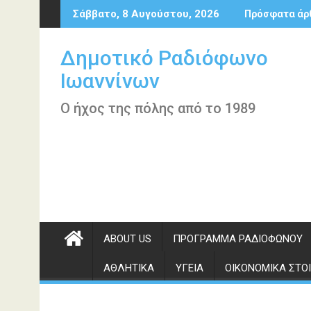
Περάστε
Σάββατο, 8 Αυγούστου, 2026
Πρόσφατα άρ
στο
περιεχόμενο
Δημοτικό Ραδιόφωνο
Ιωαννίνων
Ο ήχος της πόλης από το 1989
ABOUT US
ΠΡΌΓΡΑΜΜΑ ΡΑΔΙΟΦΏΝΟΥ
ΑΘΛΗΤΙΚΆ
ΥΓΕΊΑ
ΟΙΚΟΝΟΜΙΚΆ ΣΤΟΙ