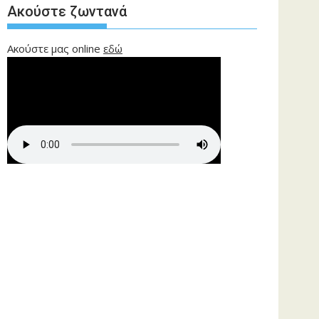
Ακούστε ζωντανά
Ακούστε μας online
εδώ