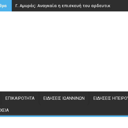
Γ. Αμυράς: Αναγκαία η επισκευή του αρδευτικού φρά
θρα
ΕΠΙΚΑΙΡΌΤΗΤΑ
ΕΙΔΉΣΕΙΣ ΙΩΑΝΝΊΝΩΝ
ΕΙΔΉΣΕΙΣ ΗΠΕΊΡΟ
ΧΕΊΑ