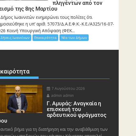
πληγέντων από τον
εισμό της 8ης Μαρτίου
 Δήμος Ιωαννιτών ενημερώνει τους πολίτες ότι
μοσιεύθηκε η υπ’ αριθ. 57073/Δ.Α.Ε.Φ.Κ.-Κ.Ε./Α325/16-07-
026 Κοινή Υπουργική Απόφαση (ΦΕΚ...
ιδήσεις Ιωαννίνων
Επικαιρότητα
Νέα των Δήμων
ικαιρότητα
7 Αυγούστου 2026
admin admin
Γ. Αμυράς: Αναγκαία η
επισκευή του
αρδευτικού φράγματος
ου
αντικό βήμα για τη διατήρηση και την αναβάθμιση των
ευτικών υποδομών του κάμπου Κόνιτσας αποτελεί