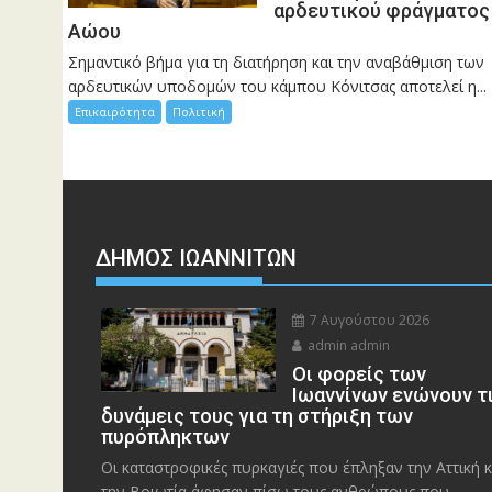
αρδευτικού φράγματος
Αώου
Σημαντικό βήμα για τη διατήρηση και την αναβάθμιση των
αρδευτικών υποδομών του κάμπου Κόνιτσας αποτελεί η...
Επικαιρότητα
Πολιτική
ΔΗΜΟΣ ΙΩΑΝΝΙΤΩΝ
7 Αυγούστου 2026
admin admin
Οι φορείς των
Ιωαννίνων ενώνουν τ
δυνάμεις τους για τη στήριξη των
πυρόπληκτων
Οι καταστροφικές πυρκαγιές που έπληξαν την Αττική κ
την Bοιωτία άφησαν πίσω τους ανθρώπους που