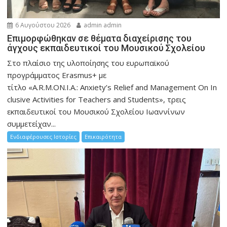
6 Αυγούστου 2026
admin admin
Eπιμορφώθηκαν σε θέματα διαχείρισης του
άγχους εκπαιδευτικοί του Μουσικού Σχολείου
Στο πλαίσιο της υλοποίησης του ευρωπαϊκού
προγράμματος Erasmus+ με
τίτλο «A.R.M.ON.I.A.: Anxiety’s Relief and Management On In
clusive Activities for Teachers and Students», τρεις
εκπαιδευτικοί του Μουσικού Σχολείου Ιωαννίνων
συμμετείχαν...
Ενδιαφέρουσες Ιστορίες
Επικαιρότητα