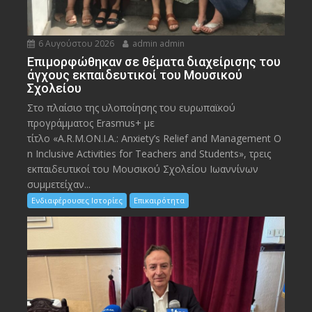
6 Αυγούστου 2026
admin admin
Eπιμορφώθηκαν σε θέματα διαχείρισης του
άγχους εκπαιδευτικοί του Μουσικού
Σχολείου
Στο πλαίσιο της υλοποίησης του ευρωπαϊκού
προγράμματος Erasmus+ με
τίτλο «A.R.M.ON.I.A.: Anxiety’s Relief and Management O
n Inclusive Activities for Teachers and Students», τρεις
εκπαιδευτικοί του Μουσικού Σχολείου Ιωαννίνων
συμμετείχαν...
Ενδιαφέρουσες Ιστορίες
Επικαιρότητα