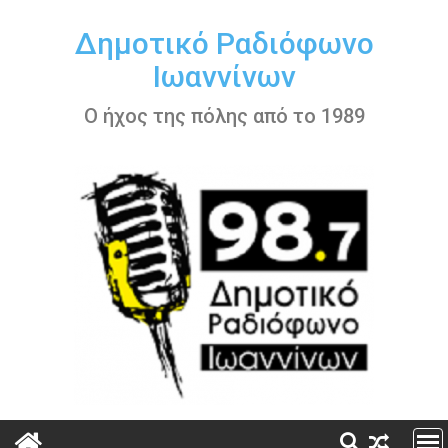
Περάστε
στο
Δημοτικό Ραδιόφωνο
περιεχόμενο
Ιωαννίνων
Ο ήχος της πόλης από το 1989