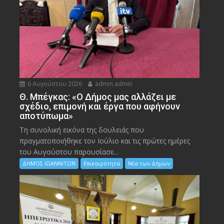
6 Αυγούστου 2026
admin admin
Θ. Μπέγκας: «Ο Δήμος μας αλλάζει με
σχέδιο, επιμονή και έργα που αφήνουν
αποτύπωμα»
Τη συνολική εικόνα της δουλειάς που
πραγματοποιήθηκε τον Ιούλιο και τις πρώτες ημέρες
του Αυγούστου παρουσίασε...
ΔΗΜΟΣ ΙΩΑΝΝΙΤΩΝ
Επικαιρότητα
Νέα των Δήμων