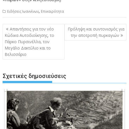
,
Ειδήσεις Ιωαννίνων
Επικαιρότητα
Πλοήγηση
Απαντήσεις για τον νέο
Πρόληψη και συντονισμός για
άρθρων
Κώδικα Αυτοδιοίκησης, το
την αποτροπή πυρκαγιών
Πάρκο Πυρσινέλλα, τον
Μεγάλο Δακτύλιο και το
Βελισσάριο
Σχετικές δημοσιεύσεις