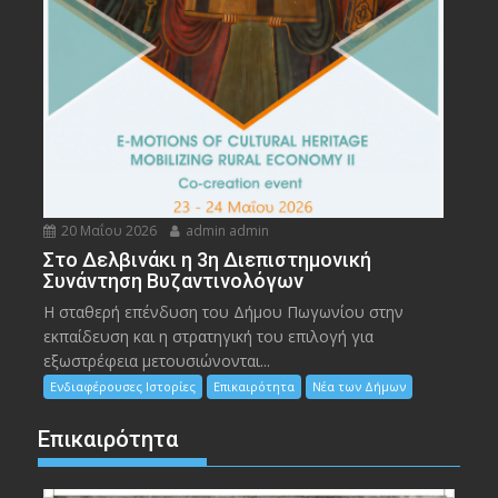
20 Μαΐου 2026
admin admin
Στο Δελβινάκι η 3η Διεπιστημονική
Συνάντηση Βυζαντινολόγων
Η σταθερή επένδυση του Δήμου Πωγωνίου στην
εκπαίδευση και η στρατηγική του επιλογή για
εξωστρέφεια μετουσιώνονται...
Ενδιαφέρουσες Ιστορίες
Επικαιρότητα
Νέα των Δήμων
Επικαιρότητα