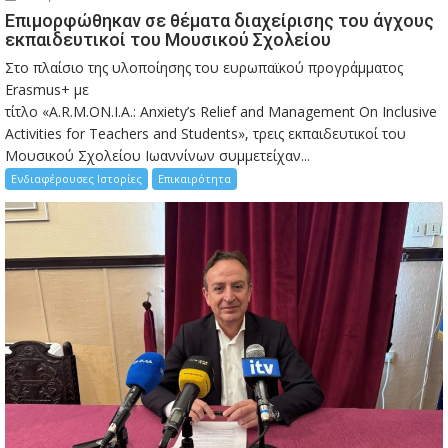
Eπιμορφώθηκαν σε θέματα διαχείρισης του άγχους
εκπαιδευτικοί του Μουσικού Σχολείου
Στο πλαίσιο της υλοποίησης του ευρωπαϊκού προγράμματος
Erasmus+ με
τίτλο «A.R.M.ON.I.A.: Anxiety’s Relief and Management On Inclusive
Activities for Teachers and Students», τρεις εκπαιδευτικοί του
Μουσικού Σχολείου Ιωαννίνων συμμετείχαν...
Ενδιαφέρουσες Ιστορίες
Επικαιρότητα