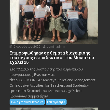
6 Αυγούστου 2026
admin admin
Eπιμορφώθηκαν σε θέματα διαχείρισης
του άγχους εκπαιδευτικοί του Μουσικού
Σχολείου
Στο πλαίσιο της υλοποίησης του ευρωπαϊκού
προγράμματος Erasmus+ με
τίτλο «A.R.M.ON.I.A.: Anxiety’s Relief and Management
On Inclusive Activities for Teachers and Students»,
τρεις εκπαιδευτικοί του Μουσικού Σχολείου
Ιωαννίνων συμμετείχαν...
Ενδιαφέρουσες Ιστορίες
Επικαιρότητα