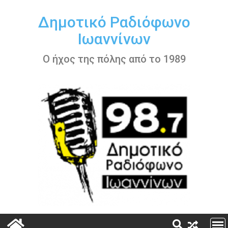
Περάστε
στο
Δημοτικό Ραδιόφωνο
περιεχόμενο
Ιωαννίνων
Ο ήχος της πόλης από το 1989