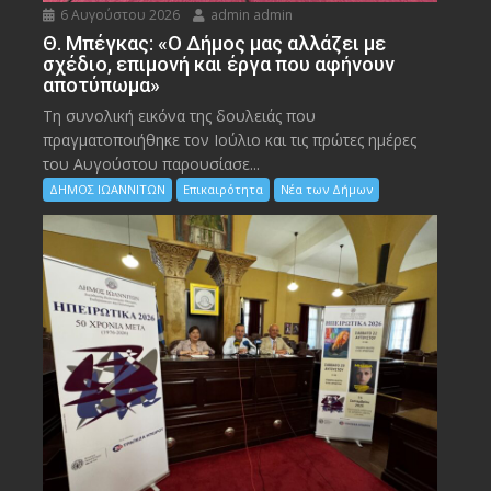
6 Αυγούστου 2026
admin admin
Θ. Μπέγκας: «Ο Δήμος μας αλλάζει με
σχέδιο, επιμονή και έργα που αφήνουν
αποτύπωμα»
Τη συνολική εικόνα της δουλειάς που
πραγματοποιήθηκε τον Ιούλιο και τις πρώτες ημέρες
του Αυγούστου παρουσίασε...
ΔΗΜΟΣ ΙΩΑΝΝΙΤΩΝ
Επικαιρότητα
Νέα των Δήμων