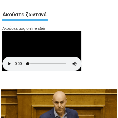
Ακούστε ζωντανά
Ακούστε μας online
εδώ