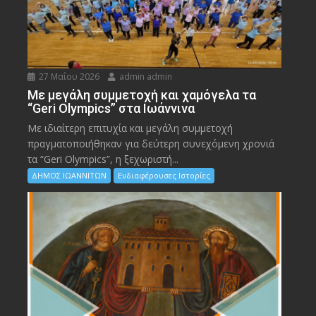
27 Μαΐου 2026
admin admin
Με μεγάλη συμμετοχή και χαμόγελα τα
“Geri Olympics” στα Ιωάννινα
Με ιδιαίτερη επιτυχία και μεγάλη συμμετοχή
πραγματοποιήθηκαν για δεύτερη συνεχόμενη χρονιά
τα “Geri Olympics”, η ξεχωριστή...
ΔΗΜΟΣ ΙΩΑΝΝΙΤΩΝ
Ενδιαφέρουσες Ιστορίες