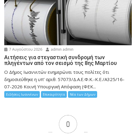
7 Αυγούστου 2026
admin admin
Αιτήσεις για στεγαστική συνδρομή των
πληγέντων από τον σεισμό της 8ης Μαρτίου
Ο Δήμος Ιωαννιτών ενημερώνει τους πολίτες ότι
δημοσιεύθηκε η υπ’ αριθ. 57073/Δ.Α.Ε.Φ.Κ.-Κ.Ε./Α325/16-
07-2026 Κοινή Υπουργική Απόφαση (ΦΕΚ...
Ειδήσεις Ιωαννίνων
Επικαιρότητα
Νέα των Δήμων
0