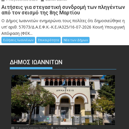
Αιτήσεις για στεγαστική συνδρομή των πληγέντων
από τον σεισμό της 8ης Μαρτίου
Ο Δήμος Ιωαννιτών ενημερώνει τους πολίτες ότι δημοσιεύθηκε η
υπ’ αριθ. 57073/Δ.Α.Ε.Φ.Κ.-Κ.Ε./Α325/16-07-2026 Κοινή Υπουργική
Απόφαση (ΦΕΚ...
Ειδήσεις Ιωαννίνων
Επικαιρότητα
Νέα των Δήμων
ΔΗΜΟΣ ΙΩΑΝΝΙΤΩΝ
7 Αυγούστου 2026
admin admin