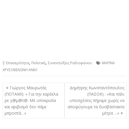
,
,
Επικαιρότητα
Πολιτική
Συνεντεύξεις Ραδιοφώνου
ΜΑΡΙΝΑ
ΧΡΥΣΟΒΕΛΩΝΗ ΑΝΕΛ
Πλοήγηση
Γιώργος Μαυρωτάς
Δημήτρης Κωνσταντόπουλος
άρθρων
(ΠΟΤΑΜΙ): « Για την καρέκλα
(ΠΑΣΟΚ) : «Και πάλι
ρε γ@μ@τ@. Με υποκρισία
υποσχέσεις πήραμε χωρίς να
και αριβισμό δεν πάμε
αποφύγουμε τα δυσβάστακτα
μπροστά…»
μέτρα …»