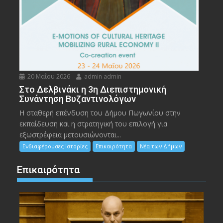
20 Μαΐου 2026
admin admin
Στο Δελβινάκι η 3η Διεπιστημονική
Συνάντηση Βυζαντινολόγων
Η σταθερή επένδυση του Δήμου Πωγωνίου στην
εκπαίδευση και η στρατηγική του επιλογή για
εξωστρέφεια μετουσιώνονται...
Ενδιαφέρουσες Ιστορίες
Επικαιρότητα
Νέα των Δήμων
Επικαιρότητα