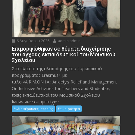
6 Αυγούστου 2026
admin admin
Eπιμορφώθηκαν σε θέματα διαχείρισης
του άγχους εκπαιδευτικοί του Μουσικού
Σχολείου
Στο πλαίσιο της υλοποίησης του ευρωπαϊκού
προγράμματος Erasmus+ με
τίτλο «A.R.M.ON.I.A.: Anxiety’s Relief and Management
On Inclusive Activities for Teachers and Students»,
τρεις εκπαιδευτικοί του Μουσικού Σχολείου
Ιωαννίνων συμμετείχαν...
Ενδιαφέρουσες Ιστορίες
Επικαιρότητα