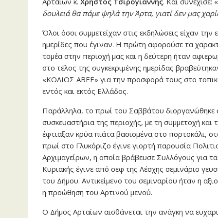
Αρταίων κ.
Χρήστος Τσιρογιάννης
. Και συνέχισε: «
δουλειά θα πάμε ψηλά την Άρτα, γιατί δεν μας χαρί
Όλοι όσοι συμμετείχαν στις εκδηλώσεις είχαν την 
ημερίδες που έγιναν. Η πρώτη αφορούσε τα χαρακ
τομέα στην περιοχή μας και η δεύτερη ήταν αφιερω
στο τέλος της συγκεκριμένης ημερίδας βραβεύτηκα
«ΚΟΛΙΟΣ ΑΒΕΕ» για την προσφορά τους στο τοπικό 
εντός και εκτός Ελλάδος.
Παράλληλα, το πρωί του Σαββάτου διοργανώθηκε 
συσκευαστήρια της περιοχής, με τη συμμετοχή και 
έφτιαξαν κρύα πιάτα βασισμένα στο πορτοκάλι, στο
πρωί στο Γλυκόριζο έγινε γιορτή παρουσία Πολιτι
Αρχιμαγείρων, η οποία βράβευσε Συλλόγους για τα
Κυριακής έγινε από σεφ της Λέσχης σεμινάριο γε
του Δήμου. Αντικείμενο του σεμιναρίου ήταν η αξι
η προώθηση του Αρτινού μενού.
Ο Δήμος Αρταίων αισθάνεται την ανάγκη να ευχαρ