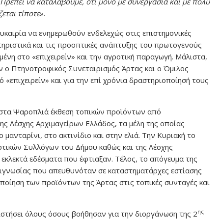
Πρέπει να καταλάβουμε, ότι μόνο με συνεργασία και με πολύ
ζεται τίποτε
».
ευκαιρία να ενημερωθούν ενδελεχώς στις επιστημονικές
τηριστικά και τις προοπτικές ανάπτυξης του πρωτογενούς
μένη στο «επιχειρείν» και την αγροτική παραγωγή. Μάλιστα,
ν ο Πτηνοτροφικός Συνεταιρισμός Άρτας και ο Όμιλος
«επιχειρείν» και για την επί χρόνια δραστηριοποίησή τους
στα Ψαροπλιά έκθεση τοπικών προϊόντων από
της Λέσχης Αρχιμαγείρων Ελλάδος, τα μέλη της οποίας
 μανταρίνι, στο ακτινίδιο και στην ελιά. Την Κυριακή το
στικών Συλλόγων του Δήμου καθώς και της Λέσχης
 εκλεκτά εδέσματα που έφτιαξαν. Τέλος, το απόγευμα της
υσιγνωσίας που απευθυνόταν σε καταστηματάρχες εστίασης
οποίηση των προϊόντων της Άρτας στις τοπικές συνταγές και
ης
ιστήσει όλους όσους βοήθησαν για την διοργάνωση της 2