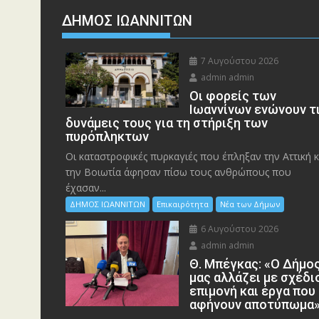
ΔΗΜΟΣ ΙΩΑΝΝΙΤΩΝ
7 Αυγούστου 2026
admin admin
Οι φορείς των
Ιωαννίνων ενώνουν τ
δυνάμεις τους για τη στήριξη των
πυρόπληκτων
Οι καταστροφικές πυρκαγιές που έπληξαν την Αττική κ
την Bοιωτία άφησαν πίσω τους ανθρώπους που
έχασαν...
ΔΗΜΟΣ ΙΩΑΝΝΙΤΩΝ
Επικαιρότητα
Νέα των Δήμων
6 Αυγούστου 2026
admin admin
Θ. Μπέγκας: «Ο Δήμο
μας αλλάζει με σχέδι
επιμονή και έργα που
αφήνουν αποτύπωμα