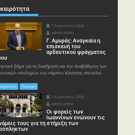
ικαιρότητα
7 Αυγούστου 2026
admin admin
Γ. Αμυράς: Αναγκαία η
επισκευή του
αρδευτικού φράγματος
ου
αντικό βήμα για τη διατήρηση και την αναβάθμιση των
ευτικών υποδομών του κάμπου Κόνιτσας αποτελεί
ικαιρότητα
Πολιτική
7 Αυγούστου 2026
admin admin
Οι φορείς των
Ιωαννίνων ενώνουν τις
νάμεις τους για τη στήριξη των
ρόπληκτων