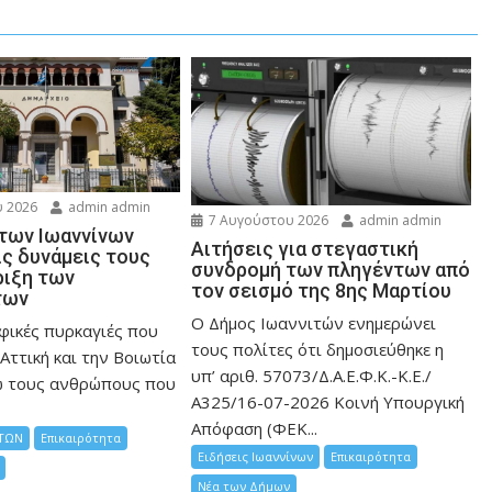
 2026
admin admin
7 Αυγούστου 2026
admin admin
 των Ιωαννίνων
Αιτήσεις για στεγαστική
ις δυνάμεις τους
συνδρομή των πληγέντων από
ριξη των
τον σεισμό της 8ης Μαρτίου
των
Ο Δήμος Ιωαννιτών ενημερώνει
φικές πυρκαγιές που
τους πολίτες ότι δημοσιεύθηκε η
Αττική και την Bοιωτία
υπ’ αριθ. 57073/Δ.Α.Ε.Φ.Κ.-Κ.Ε./
ω τους ανθρώπους που
Α325/16-07-2026 Κοινή Υπουργική
Απόφαση (ΦΕΚ...
ΤΩΝ
Επικαιρότητα
Ειδήσεις Ιωαννίνων
Επικαιρότητα
Νέα των Δήμων