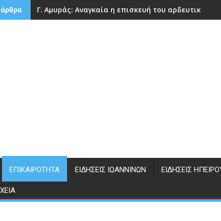
Γ. Αμυράς: Αναγκαία η επισκευή του αρδευτικού 
 άρθρα
ΕΠΙΚΑΙΡΌΤΗΤΑ
ΕΙΔΉΣΕΙΣ ΙΩΑΝΝΊΝΩΝ
ΕΙΔΉΣΕΙΣ ΗΠΕΊΡΟ
ΧΕΊΑ