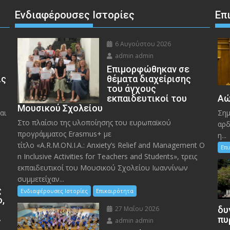
Ενδιαφέρουσες Ιστορίες
Επ
6 Αυγούστου 2026
admin admin
Eπιμορφώθηκαν σε
ις
θέματα διαχείρισης
του άγχους
εκπαιδευτικοί του
Αώ
Μουσικού Σχολείου
αι
Σημ
Στο πλαίσιο της υλοποίησης του ευρωπαϊκού
αρδ
προγράμματος Erasmus+ με
η...
τίτλο «A.R.M.ON.I.A.: Anxiety’s Relief and Management O
Επ
n Inclusive Activities for Teachers and Students», τρεις
εκπαιδευτικοί του Μουσικού Σχολείου Ιωαννίνων
συμμετείχαν...
ς
Ενδιαφέρουσες Ιστορίες
Επικαιρότητα
ο,
27 Μαΐου 2026
δυ
»
πυ
admin admin