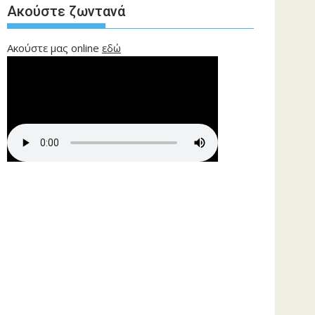
Ακούστε ζωντανά
Ακούστε μας online
εδώ