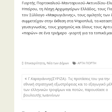
Γιορτής Πορτοκαλιού-Μανταρινιού-Ακτινιδίου-Ελιάς
Ηπείρου, τη Λέσχη Αρχιμαγείρων Ελλάδος, τους Π
τον Σύλλογο «Μακρυγιάννης», τους ομιλητές των 
συμμετείχαν στην έκθεση στα Ψαροπλιά, τα κατασ
γευσιγνωσίας, τους χορηγούς και όλους τους Αρτι
«παρών» σε ένα τριήμερο -γιορτή για τα τοπικά μα
,
Επικαιρότητα
Νέα των Δήμων
ΑΡΤΑ ΓΙΟΡΤΗ
Πλοήγηση
Γ.Καραγιάννης(ΣΥΡΙΖΑ)- Τις προτάσεις του για την
άρθρων
εθνική στρατηγική εξωστρέφειας και το εξαγωγικό μέ
των ελληνικών τροφίμων και ποτών, παρουσίασε ο
βουλευτής Ιωαννίνων