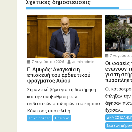
Σχετικές δημοσιεύσεις
7 Αυγούστου
7 Αυγούστου 2026
admin admin
Οι φορείς
ενώνουν τ
Γ. Αμυράς: Αναγκαία η
για τη στή
επισκευή του αρδευτικού
πυρόπληκ
φράγματος Αώου
Οι καταστρο
Σημαντικό βήμα για τη διατήρηση
έπληξαν την 
και την αναβάθμιση των
άφησαν πίσ
αρδευτικών υποδομών του κάμπου
έχασαν...
Κόνιτσας αποτελεί η...
ΔΗΜΟΣ ΙΩΑΝΝΙ
Επικαιρότητα
Πολιτική
Νέα των Δήμων