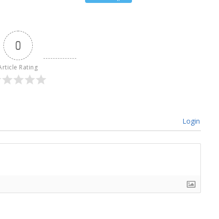
0
Article Rating
Login