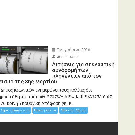
7 Αυγούστου 2026
admin admin
Αιτήσεις για στεγαστική
συνδρομή των
πληγέντων από τον
εισμό της 8ης Μαρτίου
 Δήμος Ιωαννιτών ενημερώνει τους πολίτες ότι
μοσιεύθηκε η υπ’ αριθ. 57073/Δ.Α.Ε.Φ.Κ.-Κ.Ε./Α325/16-07-
026 Κοινή Υπουργική Απόφαση (ΦΕΚ...
ιδήσεις Ιωαννίνων
Επικαιρότητα
Νέα των Δήμων