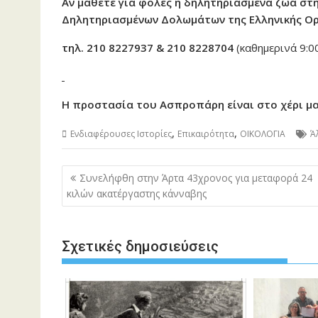
Αν μάθετε για φόλες ή δηλητηριασμένα ζώα στ
Δηλητηριασμένων Δολωμάτων της Ελληνικής Ορν
τηλ. 210 8227937 & 210 8228704
(καθημερινά 9:0
Η προστασία του Ασπροπάρη είναι στο χέρι μα
,
,
Ενδιαφέρουσες Ιστορίες
Επικαιρότητα
ΟΙΚΟΛΟΓΙΑ
Ά
Πλοήγηση
Συνελήφθη στην Άρτα 43χρονος για μεταφορά 24
άρθρων
κιλών ακατέργαστης κάνναβης
Σχετικές δημοσιεύσεις