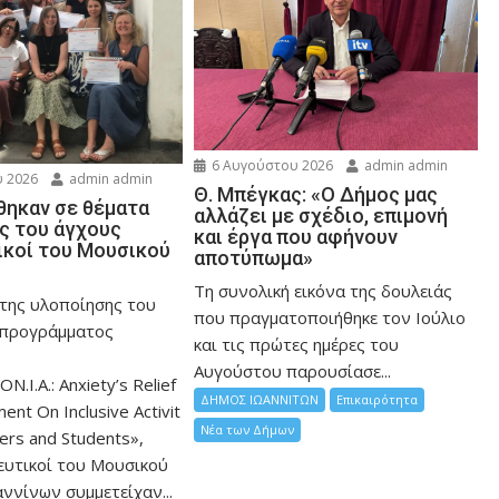
6 Αυγούστου 2026
admin admin
 2026
admin admin
Θ. Μπέγκας: «Ο Δήμος μας
ηκαν σε θέματα
αλλάζει με σχέδιο, επιμονή
ης του άγχους
και έργα που αφήνουν
ικοί του Μουσικού
αποτύπωμα»
Τη συνολική εικόνα της δουλειάς
 της υλοποίησης του
που πραγματοποιήθηκε τον Ιούλιο
 προγράμματος
και τις πρώτες ημέρες του
Αυγούστου παρουσίασε...
ON.I.A.: Anxiety’s Relief
ΔΗΜΟΣ ΙΩΑΝΝΙΤΩΝ
Επικαιρότητα
nt On Inclusive Activit
Νέα των Δήμων
hers and Students»,
ευτικοί του Μουσικού
ννίνων συμμετείχαν...