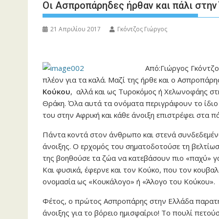
Οι Ασπροπάρηδες ήρθαν και πάλι στην
21 Απριλίου 2017
Γκόντζος Γιώργος
Από:Γιώργος Γκόντζος
πλέον για τα καλά. Μαζί της ήρθε και ο Ασπροπάρ
Κούκου
, αλλά και ως Τυροκόμος ή Χελωνοφάης στ
Θράκη. Όλα αυτά τα ονόματα περιγράφουν το ίδιο 
του στην Αφρική και κάθε άνοιξη επιστρέφει στα π
Πάντα κοντά στον άνθρωπο και στενά συνδεδεμέν
άνοιξης. Ο ερχομός του σηματοδοτούσε τη βελτίωσ
της βοηθούσε τα ζώα να κατεβάσουν πιο «παχύ» γά
Και φυσικά, έφερνε και τον Κούκο, που τον κουβαλο
ονομασία ως «Κουκάλογο» ή «Άλογο του Κούκου».
Φέτος, ο πρώτος Ασπροπάρης στην Ελλάδα παρατη
άνοιξης για το βόρειο ημισφαίριο! Το πουλί πετο