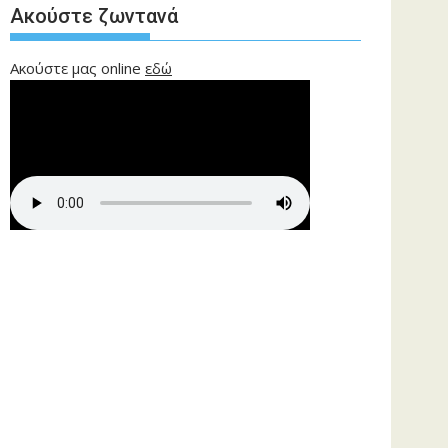
Ακούστε ζωντανά
Ακούστε μας online
εδώ