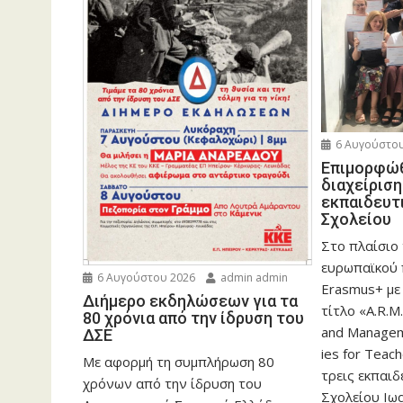
6 Αυγούστου
Eπιμορφώθ
διαχείρισ
εκπαιδευτ
Σχολείου
Στο πλαίσιο
ευρωπαϊκού
6 Αυγούστου 2026
admin admin
Erasmus+ με
Διήμερο εκδηλώσεων για τα
τίτλο «A.R.M.
80 χρόνια από την ίδρυση του
and Manageme
ΔΣΕ
ies for Teac
Με αφορμή τη συμπλήρωση 80
τρεις εκπαιδ
χρόνων από την ίδρυση του
Σχολείου Ιωα