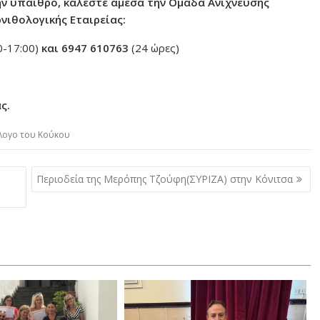
ην ύπαιθρο, καλέστε άμεσα την Ομάδα Ανίχνευσης
ιθολογικής Εταιρείας:
0-17:00)
και 6947 610763
(24 ώρες)
ς.
λογο του Κούκου
Περιοδεία της Μερόπης Τζούφη(ΣΥΡΙΖΑ) στην Κόνιτσα