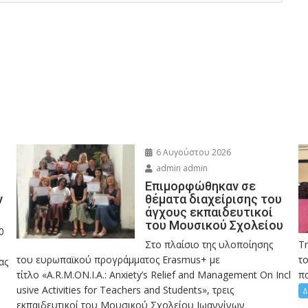
6 Αυγούστου 2026
admin admin
Eπιμορφώθηκαν σε
ν
θέματα διαχείρισης του
άγχους εκπαιδευτικοί
του Μουσικού Σχολείου
0
Στο πλαίσιο της υλοποίησης
Τ
του ευρωπαϊκού προγράμματος Erasmus+ με
το
ας
τίτλο «A.R.M.ON.I.A.: Anxiety’s Relief and Management On Incl
πα
usive Activities for Teachers and Students», τρεις
Δ
εκπαιδευτικοί του Μουσικού Σχολείου Ιωαννίνων