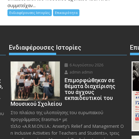
συμμετείχαν...
Ενδιαφέρουσες Ιστορίες
Επικαιρότητα
Ενδιαφέρουσες Ιστορίες
Επ
6 Αυγούστου 2026
admin admin
ς
Eπιμορφώθηκαν σε
ο,
θέματα διαχείρισης
του άγχους
»
εκπαιδευτικοί του
Μουσικού Σχολείου
Στο πλαίσιο της υλοποίησης του ευρωπαϊκού
ου
προγράμματος Erasmus+ με
τίτλο «A.R.M.ON.I.A.: Anxiety’s Relief and Management O
n Inclusive Activities for Teachers and Students», τρεις