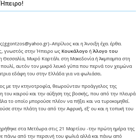
 Ήπειρο!
(ggontzos@yahoo.gr)–Απρίλιος και η Άνοιξη έχει έρθει
ης, γνωστός στην Ήπειρο ως
Κουκάλογο
ή
Άλογο του
η Θεσσαλία, Μικρό Καρτάλι στη Μακεδονία ή Άκμπαμπα στη
πουλί, αυτόν τον μικρό λευκό γύπα που περνά τον χειμώνα
άτρια εδάφη του στην Ελλάδα για να φωλιάσει.
ος με την κτηνοτροφία, θεωρούνταν προάγγελος της
η του καιρού και την αύξηση της βοσκής, που από την πλευρά
λα το οποίο μπορούσε πλέον να πήξει και να τυροκομηθεί.
ύσε στην πλάτη του από την Αφρική, εξ’ ου και η τοπική του
ρήθηκε στα Μετέωρα στις 21 Μαρτίου -την πρώτη ημέρα της
ύσε πάνω από την περσινή του φωλιά αλλά και πάνω από