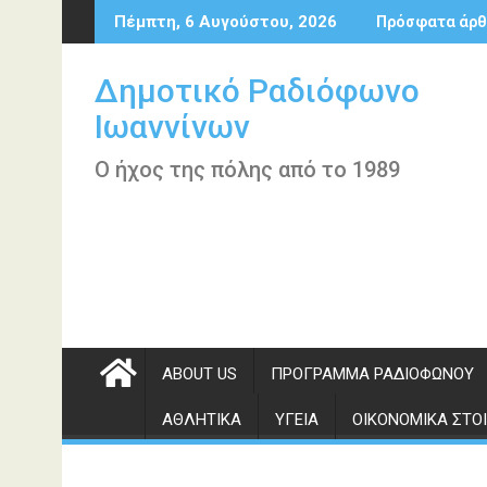
Περάστε
Πέμπτη, 6 Αυγούστου, 2026
Πρόσφατα άρθ
στο
περιεχόμενο
Δημοτικό Ραδιόφωνο
Ιωαννίνων
Ο ήχος της πόλης από το 1989
ABOUT US
ΠΡΌΓΡΑΜΜΑ ΡΑΔΙΟΦΏΝΟΥ
ΑΘΛΗΤΙΚΆ
ΥΓΕΊΑ
ΟΙΚΟΝΟΜΙΚΆ ΣΤΟΙ