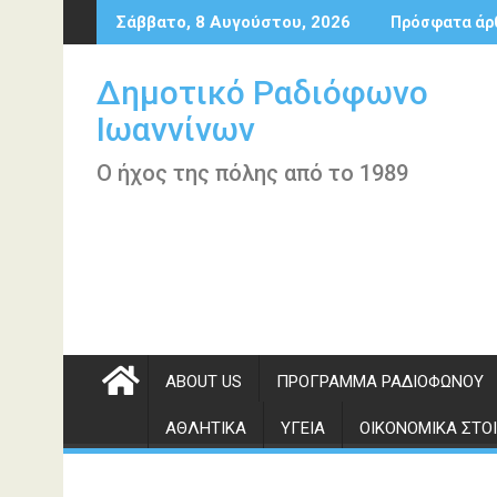
Περάστε
Σάββατο, 8 Αυγούστου, 2026
Πρόσφατα άρ
στο
περιεχόμενο
Δημοτικό Ραδιόφωνο
Ιωαννίνων
Ο ήχος της πόλης από το 1989
ABOUT US
ΠΡΌΓΡΑΜΜΑ ΡΑΔΙΟΦΏΝΟΥ
ΑΘΛΗΤΙΚΆ
ΥΓΕΊΑ
ΟΙΚΟΝΟΜΙΚΆ ΣΤΟΙ