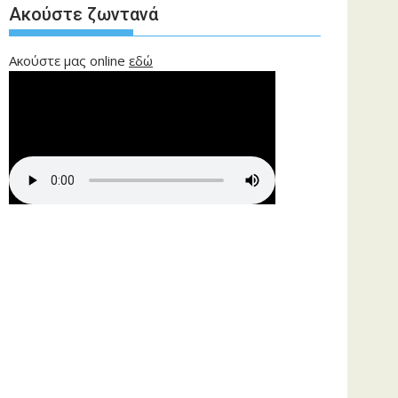
Ακούστε ζωντανά
Ακούστε μας online
εδώ