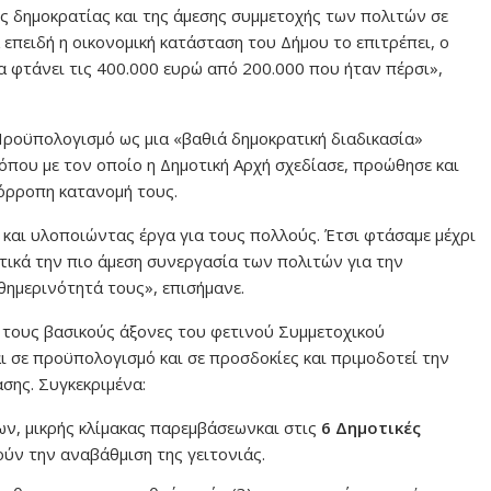
ης δημοκρατίας και της άμεσης συμμετοχής των πολιτών σε
 επειδή η οικονομική κατάσταση του Δήμου το επιτρέπει, ο
α φτάνει τις 400.000 ευρώ από 200.000 που ήταν πέρσι»,
 Προϋπολογισμό ως μια «βαθιά δημοκρατική διαδικασία»
όπου με τον οποίο η Δημοτική Αρχή σχεδίασε, προώθησε και
σόρροπη κατανομή τους.
 και υλοποιώντας έργα για τους πολλούς. Έτσι φτάσαμε μέχρι
ικά την πιο άμεση συνεργασία των πολιτών για την
θημερινότητά τους», επισήμανε.
 τους βασικούς άξονες του φετινού Συμμετοχικού
ι σε προϋπολογισμό και σε προσδοκίες και πριμοδοτεί την
σης. Συγκεκριμένα:
ν, μικρής κλίμακας παρεμβάσεωνκαι στις
6 Δημοτικές
ύν την αναβάθμιση της γειτονιάς.