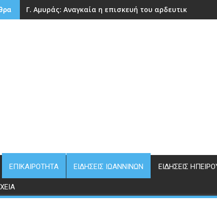
Γ. Αμυράς: Αναγκαία η επισκευή του αρδευτικού φρά
θρα
ΕΠΙΚΑΙΡΌΤΗΤΑ
ΕΙΔΉΣΕΙΣ ΙΩΑΝΝΊΝΩΝ
ΕΙΔΉΣΕΙΣ ΗΠΕΊΡΟ
ΧΕΊΑ